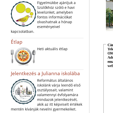
Figyelmükbe ajánljuk a
Szülőkhöz szóló e havi
levelünket, amelyben
fontos információkat
olvashatnak a hónap
eseményeivel
kapcsolatban.
Étlap
Heti aktuális étlap
Jelentkezés a Julianna iskolába
Református általános
iskolánk várja leendő első
osztályosait, valamint
valamennyi évfolyamára
mindazok jelentkezését,
akik az itt képviselt értékek
mentén kívánják nevelni gyermekeiket.