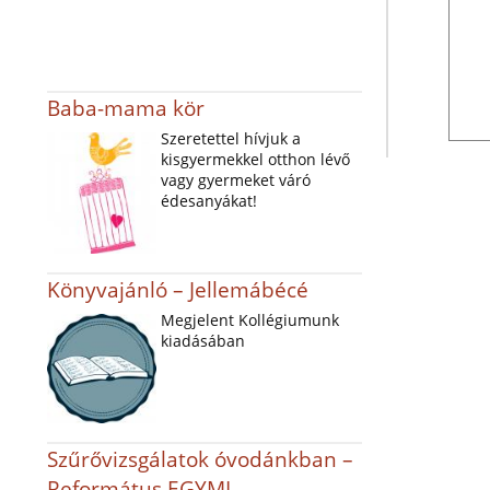
Baba-mama kör
Szeretettel hívjuk a
kisgyermekkel otthon lévő
vagy gyermeket váró
édesanyákat!
Könyvajánló – Jellemábécé
Megjelent Kollégiumunk
kiadásában
Szűrővizsgálatok óvodánkban –
Református EGYMI