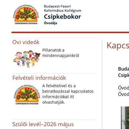
Ovi videók
Kapcs
Pillanatok a
mindennapjainkról
Buda
Csip
Felvételi információk
A felvételivel és a
Óvod
beiratkozással kapcsolatos
Óvod
információkat itt
olvashatják.
Szülői levél–2026 május