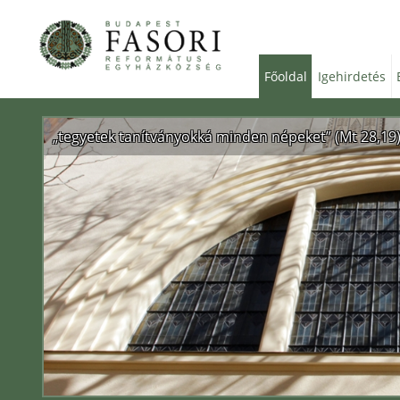
Főoldal
Igehirdetés
„tegyetek tanítványokká minden népeket” (Mt 28,19