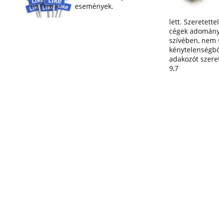
események.
lett. Szeretette
cégek adományai
szívében, nem 
kénytelenségbő
adakozót szereti
9,7