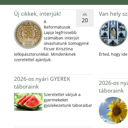
Új cikkek, interjúk!
Van hely s
JÚL
20
A
Reformátusok
Lapja legfrissebb
számában interjút
olvashatunk Somogyiné
Ficsor Krisztina
lelkipásztorunkkal. Mindenkinek
Érted, hogy ide 
szeretettel ajánljuk.
2026-os nyári GYEREK
2026-os ny
táboraink
táboraink
Szeretettel várjuk a
gyermekeket
gyülekezetünk táboraiba!