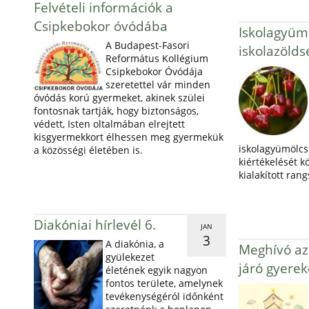
Felvételi információk a
Csipkebokor óvódába
Iskolagyümö
A Budapest-Fasori
iskolazöld
Református Kollégium
Csipkebokor Óvódája
szeretettel vár minden
óvódás korú gyermeket, akinek szülei
fontosnak tartják, hogy biztonságos,
védett, Isten oltalmában elrejtett
kisgyermekkort élhessen meg gyermekük
iskolagyümölcs 
a közösségi életében is.
kiértékelését k
kialakított ran
Diakóniai hírlevél 6.
JAN
3
A diakónia, a
Meghívó az 
gyülekezet
járó gyerek
életének egyik nagyon
fontos területe, amelynek
tevékenységéról időnként