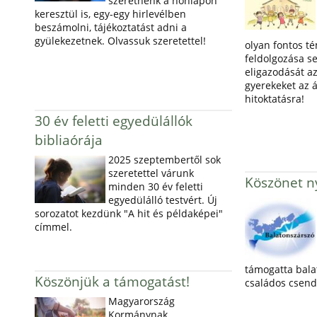
szeretnénk a honlapon
keresztül is, egy-egy hirlevélben
beszámolni, tájékoztatást adni a
gyülekezetnek. Olvassuk szeretettel!
olyan fontos t
feldolgozása s
eligazodását az
gyerekeket az á
hitoktatásra!
30 év feletti egyedülállók
bibliaórája
2025 szeptembertől sok
szeretettel várunk
Köszönet ny
minden 30 év feletti
egyedülálló testvért. Új
sorozatot kezdünk "A hit és példaképei"
címmel.
támogatta bala
Köszönjük a támogatást!
családos csend
Magyarország
Kormánynak