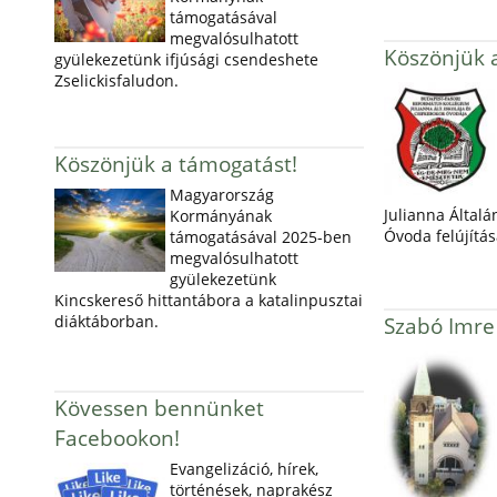
támogatásával
megvalósulhatott
Köszönjük 
gyülekezetünk ifjúsági csendeshete
Zselickisfaludon.
Köszönjük a támogatást!
Magyarország
Julianna Általá
Kormányának
Óvoda felújítás
támogatásával 2025-ben
megvalósulhatott
gyülekezetünk
Kincskereső hittantábora a katalinpusztai
diáktáborban.
Szabó Imre
Kövessen bennünket
Facebookon!
Evangelizáció, hírek,
történések, naprakész