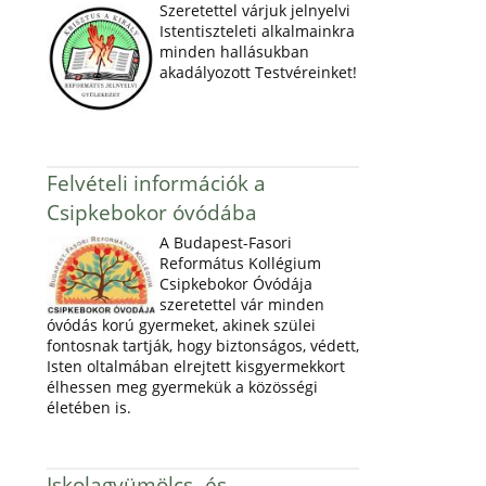
Szeretettel várjuk jelnyelvi
Istentiszteleti alkalmainkra
minden hallásukban
akadályozott Testvéreinket!
Felvételi információk a
Csipkebokor óvódába
A Budapest-Fasori
Református Kollégium
Csipkebokor Óvódája
szeretettel vár minden
óvódás korú gyermeket, akinek szülei
fontosnak tartják, hogy biztonságos, védett,
Isten oltalmában elrejtett kisgyermekkort
élhessen meg gyermekük a közösségi
életében is.
Iskolagyümölcs- és