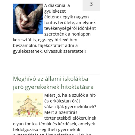
3
A diakónia, a
gyülekezet
életének egyik nagyon
fontos területe, amelynek
tevékenységéról időnként
szeretnénk a honlapon
keresztül is, egy-egy hirlevélben
beszámolni, tájékoztatást adni a
gyülekezetnek. Olvassuk szeretettel!
Meghívó az állami iskolákba
járó gyerekeknek hitoktatásra
Miért jó, ha a szülők a hit-
és erkölcstan órát
választják gyermeküknek?
Mert a Szentírási
történetekből előkerülnek
olyan fontos témák és kérdések, amelyek
feldolgozása segítheti gyermekük