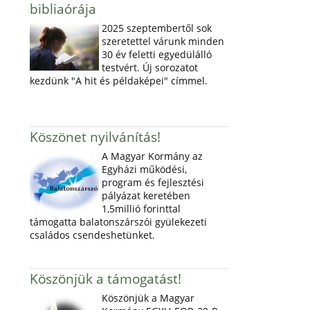
bibliaórája
2025 szeptembertől sok
szeretettel várunk minden
30 év feletti egyedülálló
testvért. Új sorozatot
kezdünk "A hit és példaképei" címmel.
Köszönet nyilvánítás!
A Magyar Kormány az
Egyházi működési,
program és fejlesztési
pályázat keretében
1,5millió forinttal
támogatta balatonszárszói gyülekezeti
családos csendeshetünket.
Köszönjük a támogatást!
Köszönjük a Magyar