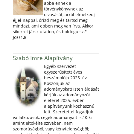
abba ennek a
törvénykönyvnek az
olvasását, arról elmélkedj
éjjel-nappal, őrizd meg és tartsd meg
mindazt, ami ebben meg van írva. Akkor
sikerrel jársz utadon, és boldogulsz."
Jozs1,8
Szabó Imre Alapítvány
Egyéb szervezet
egyszerűsített éves
beszámolója 2025. év
Köszönjük az
adományokat! Isten áldását
kérjük az adományozók
életére! 2025. évben
alapítványunk közhasznú
lett. Szeretettel fogadjuk
vállalkozások, cégek adományait is."Kiki
amint eltökélte szívében, nem
szomorúságból, vagy kénytelenségből;