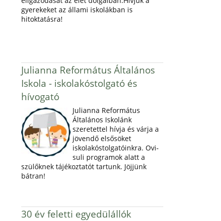
eligazodását az élet dolgaiban.Hívjuk a
gyerekeket az állami iskolákban is
hitoktatásra!
Julianna Református Általános
Iskola - iskolakóstolgató és
hívogató
Julianna Református
Általános Iskolánk
szeretettel hívja és várja a
jövendő elsősöket
iskolakóstolgatóinkra. Ovi-
suli programok alatt a
szülőknek tájékoztatót tartunk. Jöjjünk
bátran!
30 év feletti egyedülállók