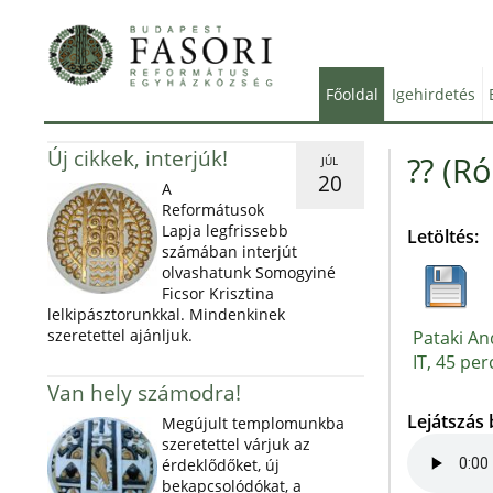
Főoldal
Igehirdetés
Új cikkek, interjúk!
?? (R
JÚL
20
A
Reformátusok
Lapja legfrissebb
Letöltés:
számában interjút
olvashatunk Somogyiné
Ficsor Krisztina
lelkipásztorunkkal. Mindenkinek
szeretettel ajánljuk.
Pataki An
IT, 45 per
Van hely számodra!
Lejátszás
Megújult templomunkba
szeretettel várjuk az
érdeklődőket, új
bekapcsolódókat, a