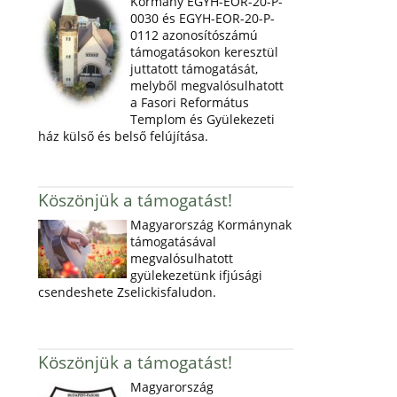
Kormány EGYH-EOR-20-P-
0030 és EGYH-EOR-20-P-
0112 azonosítószámú
támogatásokon keresztül
juttatott támogatását,
melyből megvalósulhatott
a Fasori Református
Templom és Gyülekezeti
ház külső és belső felújítása.
Köszönjük a támogatást!
Magyarország Kormánynak
támogatásával
megvalósulhatott
gyülekezetünk ifjúsági
csendeshete Zselickisfaludon.
Köszönjük a támogatást!
Magyarország