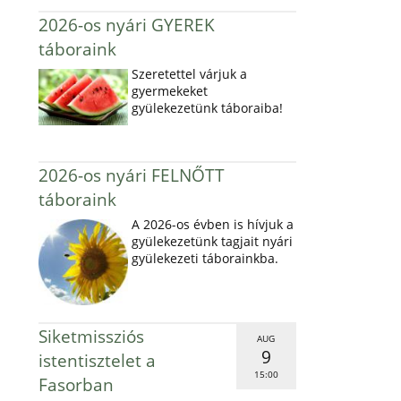
2026-os nyári GYEREK
táboraink
Szeretettel várjuk a
gyermekeket
gyülekezetünk táboraiba!
2026-os nyári FELNŐTT
táboraink
A 2026-os évben is hívjuk a
gyülekezetünk tagjait nyári
gyülekezeti táborainkba.
Siketmissziós
AUG
9
istentisztelet a
15:00
Fasorban