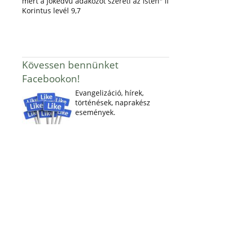
mert a jókedvű adakozót szereti az Isten" II
Korintus levél 9,7
Kövessen bennünket
Facebookon!
Evangelizáció, hírek,
történések, naprakész
események.