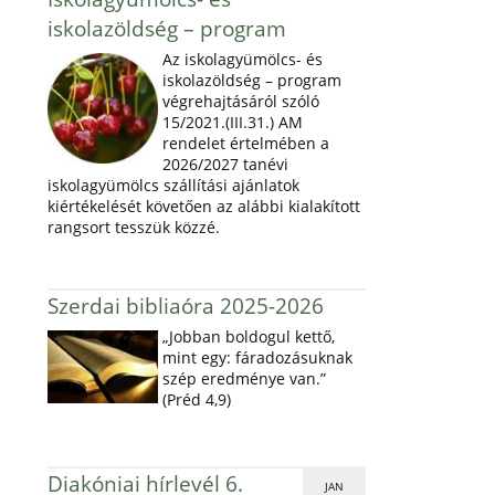
iskolazöldség – program
Az iskolagyümölcs- és
iskolazöldség – program
végrehajtásáról szóló
15/2021.(III.31.) AM
rendelet értelmében a
2026/2027 tanévi
iskolagyümölcs szállítási ajánlatok
kiértékelését követően az alábbi kialakított
rangsort tesszük közzé.
Szerdai bibliaóra 2025-2026
„Jobban boldogul kettő,
mint egy: fáradozásuknak
szép eredménye van.”
(Préd 4,9)
Diakóniai hírlevél 6.
JAN