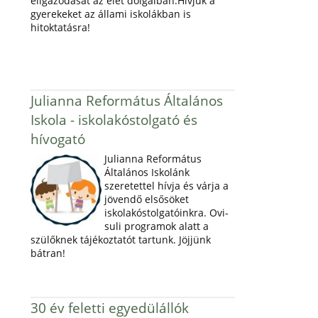
eligazodását az élet dolgaiban.Hívjuk a
gyerekeket az állami iskolákban is
hitoktatásra!
Julianna Református Általános
Iskola - iskolakóstolgató és
hívogató
Julianna Református
Általános Iskolánk
szeretettel hívja és várja a
jövendő elsősöket
iskolakóstolgatóinkra. Ovi-
suli programok alatt a
szülőknek tájékoztatót tartunk. Jöjjünk
bátran!
30 év feletti egyedülállók