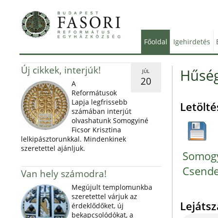
Főoldal
Igehirdetés
Új cikkek, interjúk!
Hűség
JÚL
20
A
Reformátusok
Lapja legfrissebb
Letölté
számában interjút
olvashatunk Somogyiné
Ficsor Krisztina
lelkipásztorunkkal. Mindenkinek
szeretettel ajánljuk.
Somogyi
Csende
Van hely számodra!
Megújult templomunkba
szeretettel várjuk az
Lejáts
érdeklődőket, új
bekapcsolódókat, a