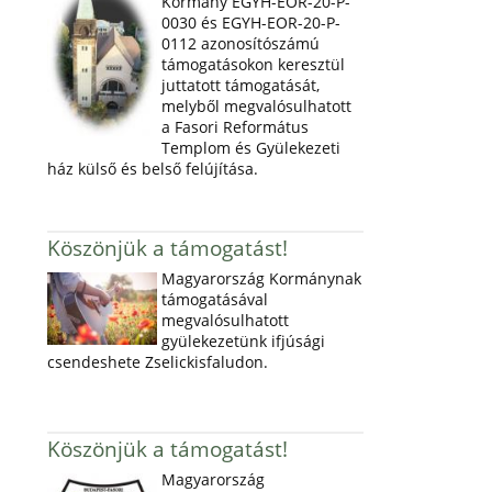
Kormány EGYH-EOR-20-P-
0030 és EGYH-EOR-20-P-
0112 azonosítószámú
támogatásokon keresztül
juttatott támogatását,
melyből megvalósulhatott
a Fasori Református
Templom és Gyülekezeti
ház külső és belső felújítása.
Köszönjük a támogatást!
Magyarország Kormánynak
támogatásával
megvalósulhatott
gyülekezetünk ifjúsági
csendeshete Zselickisfaludon.
Köszönjük a támogatást!
Magyarország