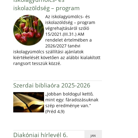
iskolazöldség – program
Az iskolagyümölcs- és
iskolazöldség – program
végrehajtásáról szóló
15/2021.(III.31.) AM
rendelet értelmében a
2026/2027 tanévi
iskolagyümölcs szállítási ajánlatok
kiértékelését követően az alábbi kialakított
rangsort tesszük közzé.
Szerdai bibliaóra 2025-2026
„Jobban boldogul kettő,
mint egy: fáradozásuknak
szép eredménye van.”
(Préd 4,9)
Diakóniai hírlevél 6.
JAN