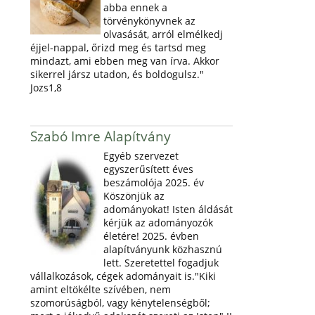
abba ennek a
törvénykönyvnek az
olvasását, arról elmélkedj
éjjel-nappal, őrizd meg és tartsd meg
mindazt, ami ebben meg van írva. Akkor
sikerrel jársz utadon, és boldogulsz."
Jozs1,8
Szabó Imre Alapítvány
Egyéb szervezet
egyszerűsített éves
beszámolója 2025. év
Köszönjük az
adományokat! Isten áldását
kérjük az adományozók
életére! 2025. évben
alapítványunk közhasznú
lett. Szeretettel fogadjuk
vállalkozások, cégek adományait is."Kiki
amint eltökélte szívében, nem
szomorúságból, vagy kénytelenségből;