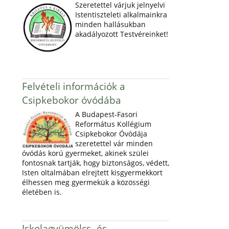
Szeretettel várjuk jelnyelvi
Istentiszteleti alkalmainkra
minden hallásukban
akadályozott Testvéreinket!
Felvételi információk a
Csipkebokor óvódába
A Budapest-Fasori
Református Kollégium
Csipkebokor Óvódája
szeretettel vár minden
óvódás korú gyermeket, akinek szülei
fontosnak tartják, hogy biztonságos, védett,
Isten oltalmában elrejtett kisgyermekkort
élhessen meg gyermekük a közösségi
életében is.
Iskolagyümölcs- és