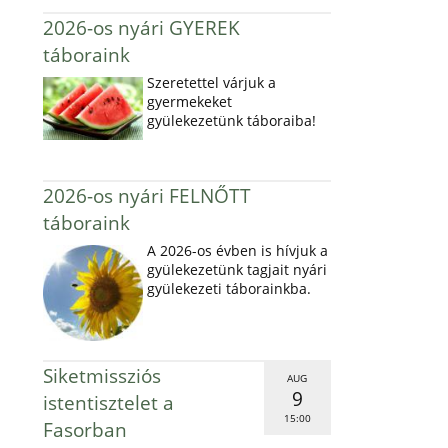
2026-os nyári GYEREK
táboraink
Szeretettel várjuk a
gyermekeket
gyülekezetünk táboraiba!
2026-os nyári FELNŐTT
táboraink
A 2026-os évben is hívjuk a
gyülekezetünk tagjait nyári
gyülekezeti táborainkba.
Siketmissziós
AUG
9
istentisztelet a
15:00
Fasorban