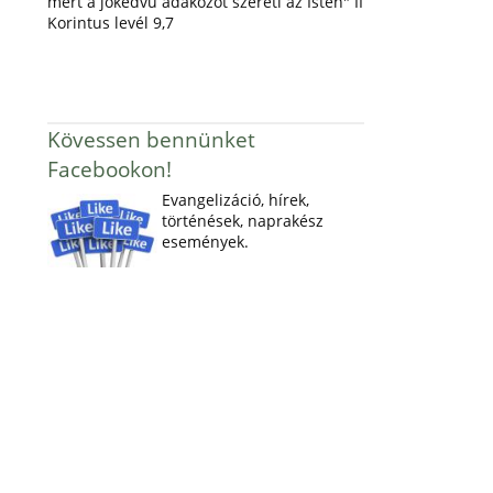
mert a jókedvű adakozót szereti az Isten" II
Korintus levél 9,7
Kövessen bennünket
Facebookon!
Evangelizáció, hírek,
történések, naprakész
események.