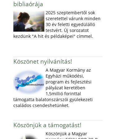
bibliaórája
2025 szeptembertől sok
szeretettel várunk minden
30 év feletti egyedülálló
testvért. Új sorozatot
kezdünk "A hit és példaképei" címmel.
Köszönet nyilvánítás!
A Magyar Kormány az
Egyházi működési,
program és fejlesztési
pályázat keretében
1,5millió forinttal
támogatta balatonszárszói gyülekezeti
családos csendeshetünket.
Köszönjük a támogatást!
Köszönjük a Magyar