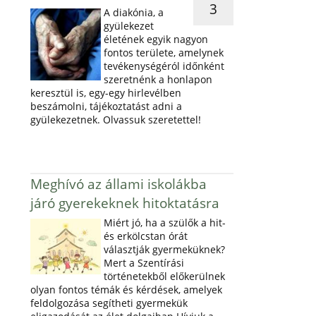
3
A diakónia, a
gyülekezet
életének egyik nagyon
fontos területe, amelynek
tevékenységéról időnként
szeretnénk a honlapon
keresztül is, egy-egy hirlevélben
beszámolni, tájékoztatást adni a
gyülekezetnek. Olvassuk szeretettel!
Meghívó az állami iskolákba
járó gyerekeknek hitoktatásra
Miért jó, ha a szülők a hit-
és erkölcstan órát
választják gyermeküknek?
Mert a Szentírási
történetekből előkerülnek
olyan fontos témák és kérdések, amelyek
feldolgozása segítheti gyermekük