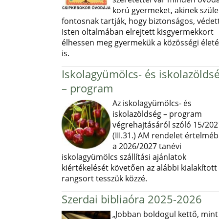
korú gyermeket, akinek szüle
fontosnak tartják, hogy biztonságos, védett
Isten oltalmában elrejtett kisgyermekkort
élhessen meg gyermekük a közösségi élet
is.
Iskolagyümölcs- és iskolazölds
– program
Az iskolagyümölcs- és
iskolazöldség – program
végrehajtásáról szóló 15/202
(III.31.) AM rendelet értelmé
a 2026/2027 tanévi
iskolagyümölcs szállítási ajánlatok
kiértékelését követően az alábbi kialakított
rangsort tesszük közzé.
Szerdai bibliaóra 2025-2026
„Jobban boldogul kettő, mint