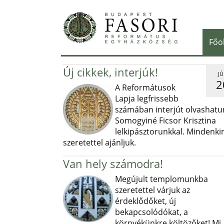
Főo
Új cikkek, interjúk!
JÚ
2
A Reformátusok
Lapja legfrissebb
számában interjút olvashatu
Somogyiné Ficsor Krisztina
lelkipásztorunkkal. Mindenki
szeretettel ajánljuk.
Van hely számodra!
Megújult templomunkba
szeretettel várjuk az
érdeklődőket, új
bekapcsolódókat, a
környékünkre költözőket! Mi