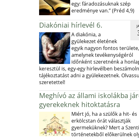
egy: fáradozásuknak szép
eredménye van.” (Préd 4,9)
Diakóniai hírlevél 6.
J
A diakónia, a
gyülekezet életének
egyik nagyon fontos területe
amelynek tevékenységéról
időnként szeretnénk a honl
keresztül is, egy-egy hirlevélben beszámoln
tájékoztatást adni a gyülekezetnek. Olvass
szeretettel!
Meghívó az állami iskolákba já
gyerekeknek hitoktatásra
Miért jó, ha a szülők a hit- és
erkölcstan órát választják
gyermeküknek? Mert a Szentí
történetekből előkerülnek ol