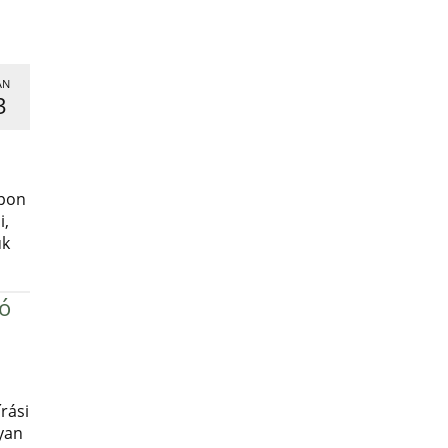
AN
3
,
apon
i,
uk
ró
rási
yan