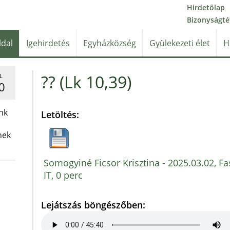
Hirdetőlap
Bizonyságté
ldal
Igehirdetés
Egyházközség
Gyülekezeti élet
H
?? (Lk 10,39)
L
0
nk
Letöltés:
nek
Somogyiné Ficsor Krisztina - 2025.03.02, Fa
IT, 0 perc
Lejátszás böngészőben: