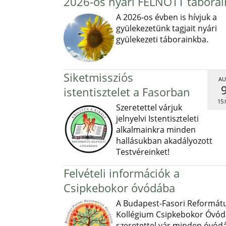
2026-os nyári FELNŐTT táborai
A 2026-os évben is hívjuk a
gyülekezetünk tagjait nyári
gyülekezeti táborainkba.
Siketmissziós
AU
istentisztelet a Fasorban
15:
Szeretettel várjuk
jelnyelvi Istentiszteleti
alkalmainkra minden
hallásukban akadályozott
Testvéreinket!
Felvételi információk a
Csipkebokor óvódába
A Budapest-Fasori Reformát
Kollégium Csipkebokor Óvód
szeretettel vár minden óvód