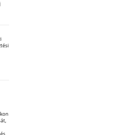
j
i
tési
okon
át,
 és