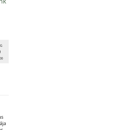
nk
G
9
00
us
ája
ás