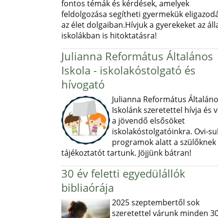
fontos témák és kérdések, amelyek
feldolgozása segítheti gyermekük eligazod
az élet dolgaiban.Hívjuk a gyerekeket az ál
iskolákban is hitoktatásra!
Julianna Református Általános
Iskola - iskolakóstolgató és
hívogató
Julianna Református Általán
Iskolánk szeretettel hívja és v
a jövendő elsősöket
iskolakóstolgatóinkra. Ovi-sul
programok alatt a szülőknek
tájékoztatót tartunk. Jöjjünk bátran!
30 év feletti egyedülállók
bibliaórája
2025 szeptembertől sok
szeretettel várunk minden 30