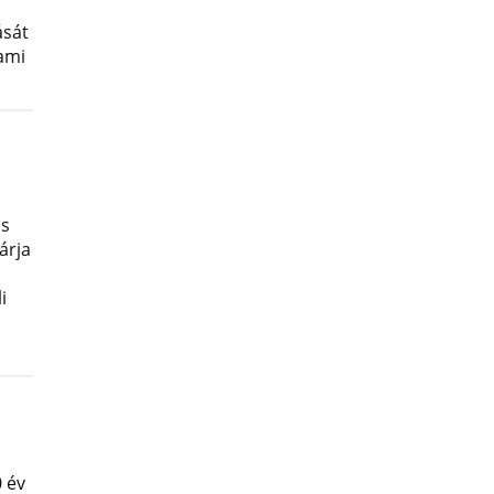
ását
lami
os
árja
i
 év