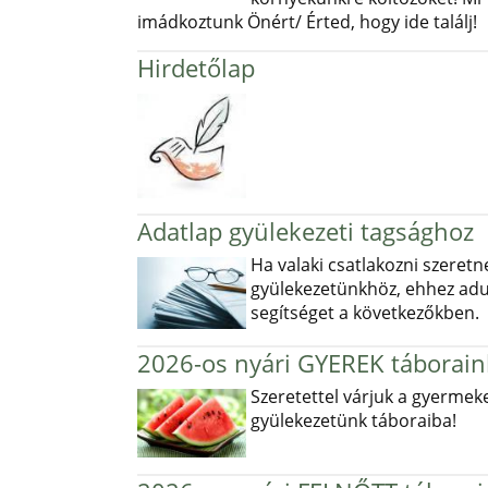
imádkoztunk Önért/ Érted, hogy ide találj!
Hirdetőlap
Adatlap gyülekezeti tagsághoz
Ha valaki csatlakozni szeretn
gyülekezetünkhöz, ehhez ad
segítséget a következőkben.
2026-os nyári GYEREK táborain
Szeretettel várjuk a gyermek
gyülekezetünk táboraiba!