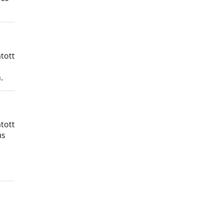
tott
.
tott
us