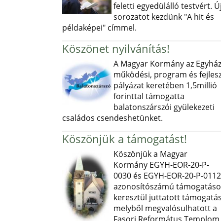
feletti egyedülálló testvért. Ú
sorozatot kezdünk "A hit és
példaképei" címmel.
Köszönet nyilvánítás!
A Magyar Kormány az Egyház
működési, program és fejlesz
pályázat keretében 1,5millió
forinttal támogatta
balatonszárszói gyülekezeti
családos csendeshetünket.
Köszönjük a támogatást!
Köszönjük a Magyar
Kormány EGYH-EOR-20-P-
0030 és EGYH-EOR-20-P-0112
azonosítószámú támogatás
keresztül juttatott támogatás
melyből megvalósulhatott a
Fasori Református Templom