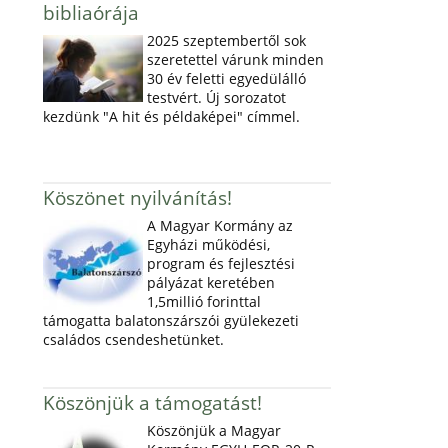
bibliaórája
2025 szeptembertől sok
szeretettel várunk minden
30 év feletti egyedülálló
testvért. Új sorozatot
kezdünk "A hit és példaképei" címmel.
Köszönet nyilvánítás!
A Magyar Kormány az
Egyházi működési,
program és fejlesztési
pályázat keretében
1,5millió forinttal
támogatta balatonszárszói gyülekezeti
családos csendeshetünket.
Köszönjük a támogatást!
Köszönjük a Magyar