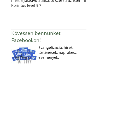
mert a jókedvű adakozót szereti az Isten" II
Korintus levél 9,7
Kövessen bennünket
Facebookon!
Evangelizáció, hírek,
történések, naprakész
események.