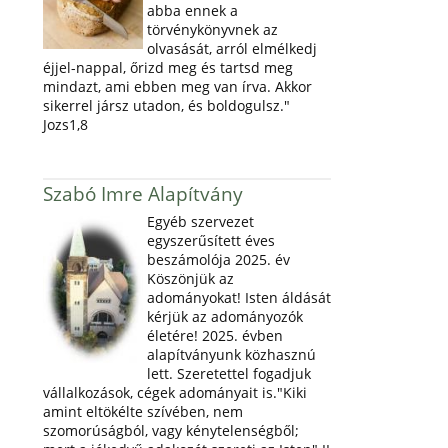
abba ennek a
törvénykönyvnek az
olvasását, arról elmélkedj
éjjel-nappal, őrizd meg és tartsd meg
mindazt, ami ebben meg van írva. Akkor
sikerrel jársz utadon, és boldogulsz."
Jozs1,8
Szabó Imre Alapítvány
Egyéb szervezet
egyszerűsített éves
beszámolója 2025. év
Köszönjük az
adományokat! Isten áldását
kérjük az adományozók
életére! 2025. évben
alapítványunk közhasznú
lett. Szeretettel fogadjuk
vállalkozások, cégek adományait is."Kiki
amint eltökélte szívében, nem
szomorúságból, vagy kénytelenségből;