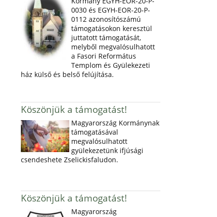
Kormány EGYH-EOR-20-P-
0030 és EGYH-EOR-20-P-
0112 azonosítószámú
támogatásokon keresztül
juttatott támogatását,
melyből megvalósulhatott
a Fasori Református
Templom és Gyülekezeti
ház külső és belső felújítása.
Köszönjük a támogatást!
Magyarország Kormánynak
támogatásával
megvalósulhatott
gyülekezetünk ifjúsági
csendeshete Zselickisfaludon.
Köszönjük a támogatást!
Magyarország