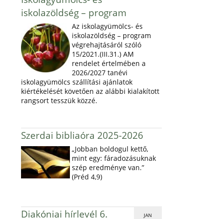
iskolazöldség – program
Az iskolagyümölcs- és
iskolazöldség – program
végrehajtásáról szóló
15/2021.(III.31.) AM
rendelet értelmében a
2026/2027 tanévi
iskolagyümölcs szállítási ajánlatok
kiértékelését követően az alábbi kialakított
rangsort tesszük közzé.
Szerdai bibliaóra 2025-2026
„Jobban boldogul kettő,
mint egy: fáradozásuknak
szép eredménye van.”
(Préd 4,9)
Diakóniai hírlevél 6.
JAN