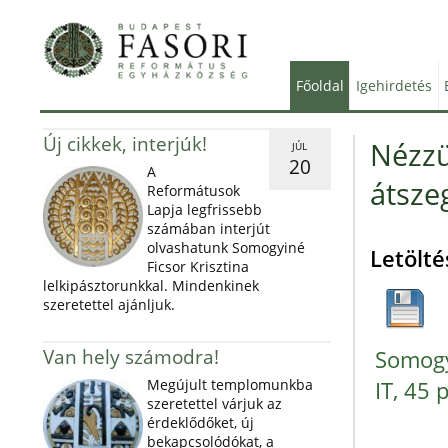
Főoldal
Igehirdetés
Új cikkek, interjúk!
Nézzü
JÚL
20
A
átsze
Reformátusok
Lapja legfrissebb
számában interjút
olvashatunk Somogyiné
Letölté
Ficsor Krisztina
lelkipásztorunkkal. Mindenkinek
szeretettel ajánljuk.
Van hely számodra!
Somogyi
Megújult templomunkba
IT, 45 
szeretettel várjuk az
érdeklődőket, új
bekapcsolódókat, a