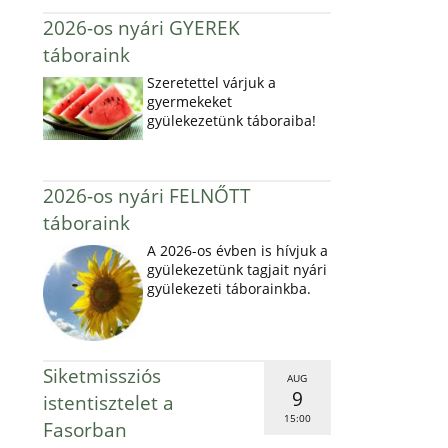
2026-os nyári GYEREK
táboraink
Szeretettel várjuk a
gyermekeket
gyülekezetünk táboraiba!
2026-os nyári FELNŐTT
táboraink
A 2026-os évben is hívjuk a
gyülekezetünk tagjait nyári
gyülekezeti táborainkba.
Siketmissziós
AUG
9
istentisztelet a
15:00
Fasorban