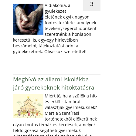
3
A diakónia, a
gyülekezet
életének egyik nagyon
fontos területe, amelynek
tevékenységéról időnként
szeretnénk a honlapon
keresztül is, egy-egy hirlevélben
beszámolni, tájékoztatást adni a
gyülekezetnek. Olvassuk szeretettel!
Meghívó az állami iskolákba
járó gyerekeknek hitoktatásra
Miért jó, ha a szülők a hit-
és erkölcstan órát
választják gyermeküknek?
Mert a Szentírási
történetekből előkerülnek
olyan fontos témák és kérdések, amelyek
feldolgozása segítheti gyermekük