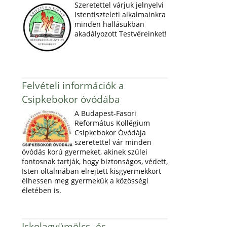
Szeretettel várjuk jelnyelvi
Istentiszteleti alkalmainkra
minden hallásukban
akadályozott Testvéreinket!
Felvételi információk a
Csipkebokor óvódába
A Budapest-Fasori
Református Kollégium
Csipkebokor Óvódája
szeretettel vár minden
óvódás korú gyermeket, akinek szülei
fontosnak tartják, hogy biztonságos, védett,
Isten oltalmában elrejtett kisgyermekkort
élhessen meg gyermekük a közösségi
életében is.
Iskolagyümölcs- és