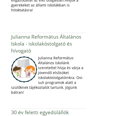
eligazodását az élet dolgaiban.Hívjuk a
gyerekeket az állami iskolákban is
hitoktatásra!
Julianna Református Általános
Iskola - iskolakóstolgató és
hívogató
Julianna Református
Általános Iskolánk
szeretettel hívja és várja a
jövendő elsősöket
iskolakóstolgatóinkra. Ovi-
suli programok alatt a
szülőknek tájékoztatót tartunk. Jöjjünk
bátran!
30 év feletti egyedülállók