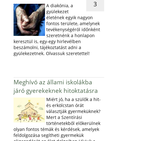
3
A diakónia, a
gyülekezet
életének egyik nagyon
fontos területe, amelynek
tevékenységéról időnként
szeretnénk a honlapon
keresztül is, egy-egy hirlevélben
beszámolni, tájékoztatást adni a
gyülekezetnek. Olvassuk szeretettel!
Meghívó az állami iskolákba
járó gyerekeknek hitoktatásra
Miért jó, ha a szülők a hit-
és erkölcstan órát
választják gyermeküknek?
Mert a Szentírási
történetekből előkerülnek
olyan fontos témák és kérdések, amelyek
feldolgozása segítheti gyermekük