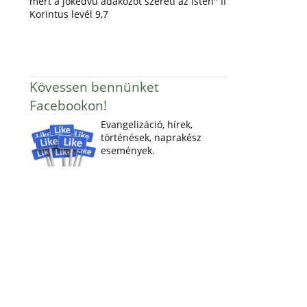
mert a jókedvű adakozót szereti az Isten" II
Korintus levél 9,7
Kövessen bennünket
Facebookon!
Evangelizáció, hírek,
történések, naprakész
események.