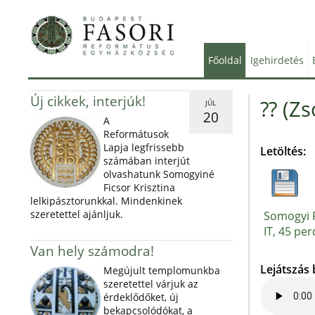
Főoldal
Igehirdetés
Új cikkek, interjúk!
?? (Zs
JÚL
20
A
Reformátusok
Lapja legfrissebb
Letöltés:
számában interjút
olvashatunk Somogyiné
Ficsor Krisztina
lelkipásztorunkkal. Mindenkinek
szeretettel ajánljuk.
Somogyi P
IT, 45 per
Van hely számodra!
Lejátszás
Megújult templomunkba
szeretettel várjuk az
érdeklődőket, új
bekapcsolódókat, a