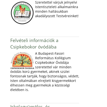
Szeretettel várjuk jelnyelvi
Istentiszteleti alkalmainkra
minden hallásukban
akadályozott Testvéreinket!
Felvételi információk a
Csipkebokor óvódába
A Budapest-Fasori
Református Kollégium
Csipkebokor Óvódája
szeretettel vár minden
óvódás korú gyermeket, akinek szülei
fontosnak tartják, hogy biztonságos, védett,
Isten oltalmában elrejtett kisgyermekkort
élhessen meg gyermekük a közösségi
életében is.
Iskolagyümölcs- és