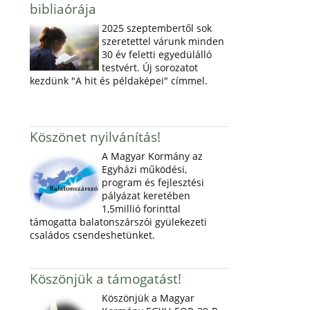
bibliaórája
2025 szeptembertől sok
szeretettel várunk minden
30 év feletti egyedülálló
testvért. Új sorozatot
kezdünk "A hit és példaképei" címmel.
Köszönet nyilvánítás!
A Magyar Kormány az
Egyházi működési,
program és fejlesztési
pályázat keretében
1,5millió forinttal
támogatta balatonszárszói gyülekezeti
családos csendeshetünket.
Köszönjük a támogatást!
Köszönjük a Magyar