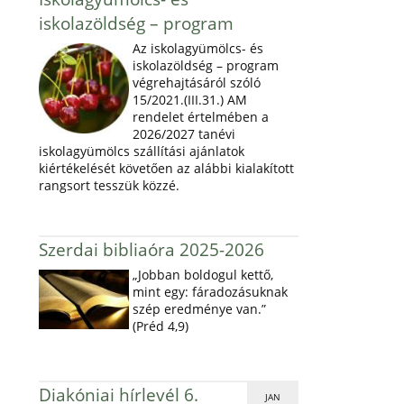
iskolazöldség – program
Az iskolagyümölcs- és
iskolazöldség – program
végrehajtásáról szóló
15/2021.(III.31.) AM
rendelet értelmében a
2026/2027 tanévi
iskolagyümölcs szállítási ajánlatok
kiértékelését követően az alábbi kialakított
rangsort tesszük közzé.
Szerdai bibliaóra 2025-2026
„Jobban boldogul kettő,
mint egy: fáradozásuknak
szép eredménye van.”
(Préd 4,9)
Diakóniai hírlevél 6.
JAN