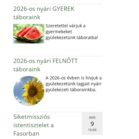
2026-os nyári GYEREK
táboraink
Szeretettel várjuk a
gyermekeket
gyülekezetünk táboraiba!
2026-os nyári FELNŐTT
táboraink
A 2026-os évben is hívjuk a
gyülekezetünk tagjait nyári
gyülekezeti táborainkba.
Siketmissziós
AUG
9
istentisztelet a
15:00
Fasorban