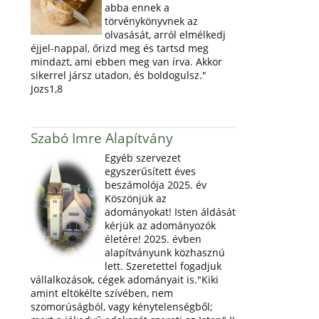
abba ennek a
törvénykönyvnek az
olvasását, arról elmélkedj
éjjel-nappal, őrizd meg és tartsd meg
mindazt, ami ebben meg van írva. Akkor
sikerrel jársz utadon, és boldogulsz."
Jozs1,8
Szabó Imre Alapítvány
Egyéb szervezet
egyszerűsített éves
beszámolója 2025. év
Köszönjük az
adományokat! Isten áldását
kérjük az adományozók
életére! 2025. évben
alapítványunk közhasznú
lett. Szeretettel fogadjuk
vállalkozások, cégek adományait is."Kiki
amint eltökélte szívében, nem
szomorúságból, vagy kénytelenségből;