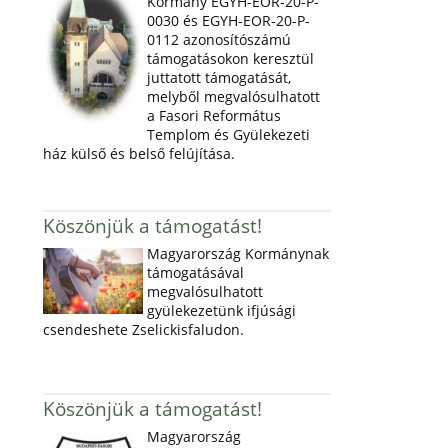
Kormány EGYH-EOR-20-P-
0030 és EGYH-EOR-20-P-
0112 azonosítószámú
támogatásokon keresztül
juttatott támogatását,
melyből megvalósulhatott
a Fasori Református
Templom és Gyülekezeti
ház külső és belső felújítása.
Köszönjük a támogatást!
Magyarország Kormánynak
támogatásával
megvalósulhatott
gyülekezetünk ifjúsági
csendeshete Zselickisfaludon.
Köszönjük a támogatást!
Magyarország