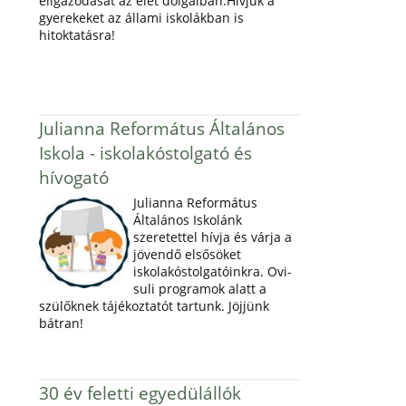
eligazodását az élet dolgaiban.Hívjuk a
gyerekeket az állami iskolákban is
hitoktatásra!
Julianna Református Általános
Iskola - iskolakóstolgató és
hívogató
Julianna Református
Általános Iskolánk
szeretettel hívja és várja a
jövendő elsősöket
iskolakóstolgatóinkra. Ovi-
suli programok alatt a
szülőknek tájékoztatót tartunk. Jöjjünk
bátran!
30 év feletti egyedülállók