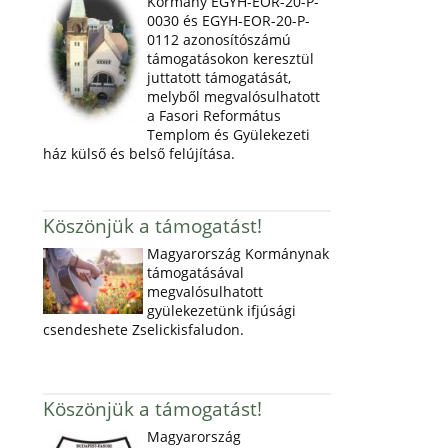
Kormány EGYH-EOR-20-P-
0030 és EGYH-EOR-20-P-
0112 azonosítószámú
támogatásokon keresztül
juttatott támogatását,
melyből megvalósulhatott
a Fasori Református
Templom és Gyülekezeti
ház külső és belső felújítása.
Köszönjük a támogatást!
Magyarország Kormánynak
támogatásával
megvalósulhatott
gyülekezetünk ifjúsági
csendeshete Zselickisfaludon.
Köszönjük a támogatást!
Magyarország