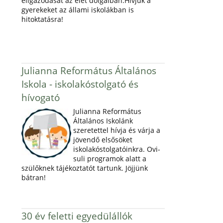
eligazodását az élet dolgaiban.Hívjuk a
gyerekeket az állami iskolákban is
hitoktatásra!
Julianna Református Általános
Iskola - iskolakóstolgató és
hívogató
Julianna Református
Általános Iskolánk
szeretettel hívja és várja a
jövendő elsősöket
iskolakóstolgatóinkra. Ovi-
suli programok alatt a
szülőknek tájékoztatót tartunk. Jöjjünk
bátran!
30 év feletti egyedülállók