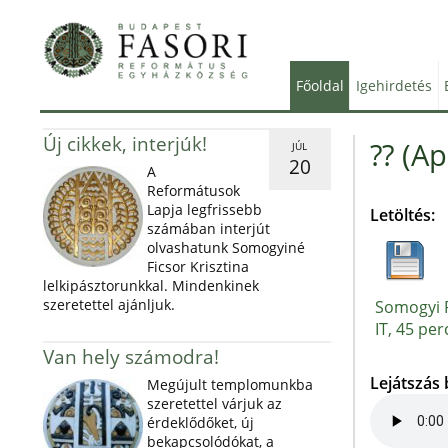
Főoldal
Igehirdetés
Új cikkek, interjúk!
?? (Ap
JÚL
20
A
Reformátusok
Lapja legfrissebb
Letöltés:
számában interjút
olvashatunk Somogyiné
Ficsor Krisztina
lelkipásztorunkkal. Mindenkinek
szeretettel ajánljuk.
Somogyi P
IT, 45 per
Van hely számodra!
Lejátszás
Megújult templomunkba
szeretettel várjuk az
érdeklődőket, új
bekapcsolódókat, a