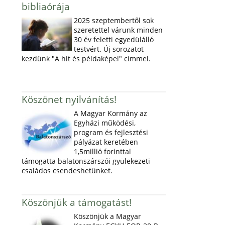
bibliaórája
2025 szeptembertől sok
szeretettel várunk minden
30 év feletti egyedülálló
testvért. Új sorozatot
kezdünk "A hit és példaképei" címmel.
Köszönet nyilvánítás!
A Magyar Kormány az
Egyházi működési,
program és fejlesztési
pályázat keretében
1,5millió forinttal
támogatta balatonszárszói gyülekezeti
családos csendeshetünket.
Köszönjük a támogatást!
Köszönjük a Magyar