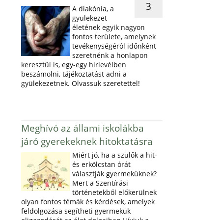
3
A diakónia, a
gyülekezet
életének egyik nagyon
fontos területe, amelynek
tevékenységéról időnként
szeretnénk a honlapon
keresztül is, egy-egy hirlevélben
beszámolni, tájékoztatást adni a
gyülekezetnek. Olvassuk szeretettel!
Meghívó az állami iskolákba
járó gyerekeknek hitoktatásra
Miért jó, ha a szülők a hit-
és erkölcstan órát
választják gyermeküknek?
Mert a Szentírási
történetekből előkerülnek
olyan fontos témák és kérdések, amelyek
feldolgozása segítheti gyermekük