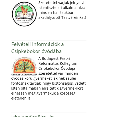
Szeretettel várjuk jelnyelvi
Istentiszteleti alkalmainkra
minden hallásukban
akadályozott Testvéreinket!
Felvételi információk a
Csipkebokor óvódába
A Budapest-Fasori
Református Kollégium
Csipkebokor Óvódája
szeretettel vár minden
óvódás korú gyermeket, akinek szülei
fontosnak tartják, hogy biztonságos, védett,
Isten oltalmában elrejtett kisgyermekkort
élhessen meg gyermekük a közösségi
életében is.
Iskolagyümölcs- és