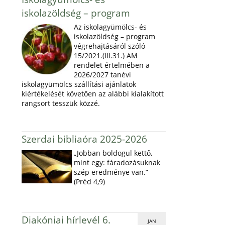
iskolazöldség – program
Az iskolagyümölcs- és
iskolazöldség – program
végrehajtásáról szóló
15/2021.(III.31.) AM
rendelet értelmében a
2026/2027 tanévi
iskolagyümölcs szállítási ajánlatok
kiértékelését követően az alábbi kialakított
rangsort tesszük közzé.
Szerdai bibliaóra 2025-2026
„Jobban boldogul kettő,
mint egy: fáradozásuknak
szép eredménye van.”
(Préd 4,9)
Diakóniai hírlevél 6.
JAN