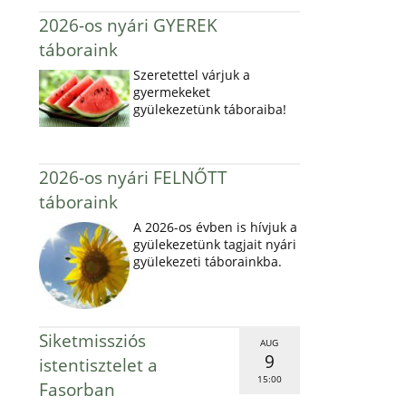
2026-os nyári GYEREK
táboraink
Szeretettel várjuk a
gyermekeket
gyülekezetünk táboraiba!
2026-os nyári FELNŐTT
táboraink
A 2026-os évben is hívjuk a
gyülekezetünk tagjait nyári
gyülekezeti táborainkba.
Siketmissziós
AUG
9
istentisztelet a
15:00
Fasorban