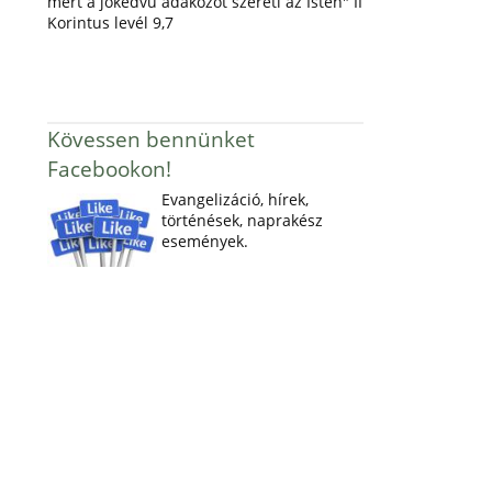
mert a jókedvű adakozót szereti az Isten" II
Korintus levél 9,7
Kövessen bennünket
Facebookon!
Evangelizáció, hírek,
történések, naprakész
események.