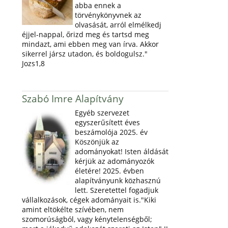
abba ennek a
törvénykönyvnek az
olvasását, arról elmélkedj
éjjel-nappal, őrizd meg és tartsd meg
mindazt, ami ebben meg van írva. Akkor
sikerrel jársz utadon, és boldogulsz."
Jozs1,8
Szabó Imre Alapítvány
Egyéb szervezet
egyszerűsített éves
beszámolója 2025. év
Köszönjük az
adományokat! Isten áldását
kérjük az adományozók
életére! 2025. évben
alapítványunk közhasznú
lett. Szeretettel fogadjuk
vállalkozások, cégek adományait is."Kiki
amint eltökélte szívében, nem
szomorúságból, vagy kénytelenségből;