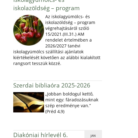
iskolazöldség – program
Az iskolagyümölcs- és
iskolazöldség – program
végrehajtásáról szóló
15/2021.(III.31.) AM
rendelet értelmében a
2026/2027 tanévi
iskolagyümölcs szállítási ajánlatok
kiértékelését követően az alábbi kialakított
rangsort tesszük közzé.
Szerdai bibliaóra 2025-2026
„Jobban boldogul kettő,
mint egy: fáradozásuknak
szép eredménye van.”
(Préd 4,9)
Diakóniai hírlevél 6.
JAN