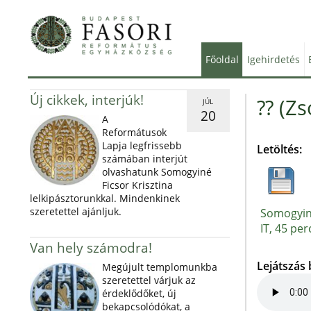
Főoldal
Igehirdetés
Új cikkek, interjúk!
?? (Zs
JÚL
20
A
Reformátusok
Lapja legfrissebb
Letöltés:
számában interjút
olvashatunk Somogyiné
Ficsor Krisztina
lelkipásztorunkkal. Mindenkinek
szeretettel ajánljuk.
Somogyiné
IT, 45 per
Van hely számodra!
Lejátszás
Megújult templomunkba
szeretettel várjuk az
érdeklődőket, új
bekapcsolódókat, a