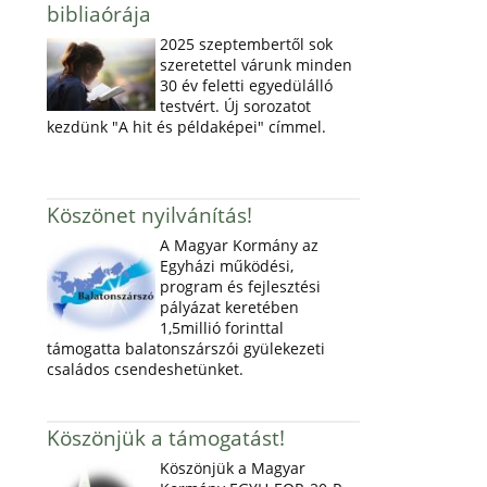
bibliaórája
2025 szeptembertől sok
szeretettel várunk minden
30 év feletti egyedülálló
testvért. Új sorozatot
kezdünk "A hit és példaképei" címmel.
Köszönet nyilvánítás!
A Magyar Kormány az
Egyházi működési,
program és fejlesztési
pályázat keretében
1,5millió forinttal
támogatta balatonszárszói gyülekezeti
családos csendeshetünket.
Köszönjük a támogatást!
Köszönjük a Magyar