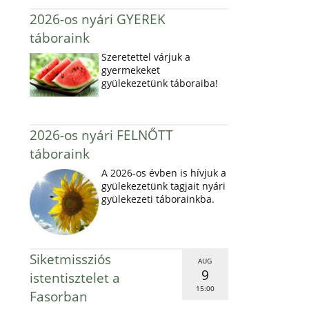
2026-os nyári GYEREK
táboraink
Szeretettel várjuk a
gyermekeket
gyülekezetünk táboraiba!
2026-os nyári FELNŐTT
táboraink
A 2026-os évben is hívjuk a
gyülekezetünk tagjait nyári
gyülekezeti táborainkba.
Siketmissziós
AUG
9
istentisztelet a
15:00
Fasorban