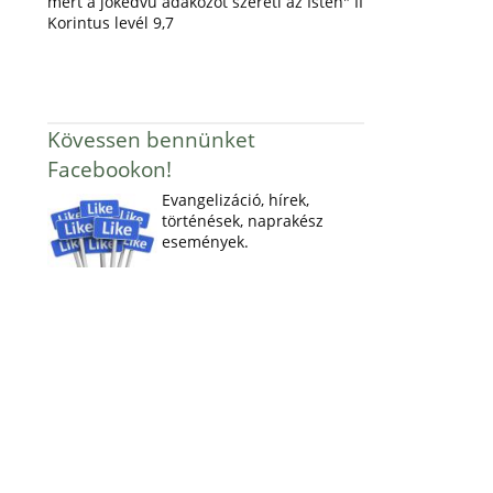
mert a jókedvű adakozót szereti az Isten" II
Korintus levél 9,7
Kövessen bennünket
Facebookon!
Evangelizáció, hírek,
történések, naprakész
események.