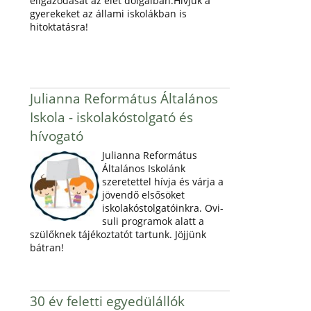
eligazodását az élet dolgaiban.Hívjuk a
gyerekeket az állami iskolákban is
hitoktatásra!
Julianna Református Általános
Iskola - iskolakóstolgató és
hívogató
Julianna Református
Általános Iskolánk
szeretettel hívja és várja a
jövendő elsősöket
iskolakóstolgatóinkra. Ovi-
suli programok alatt a
szülőknek tájékoztatót tartunk. Jöjjünk
bátran!
30 év feletti egyedülállók