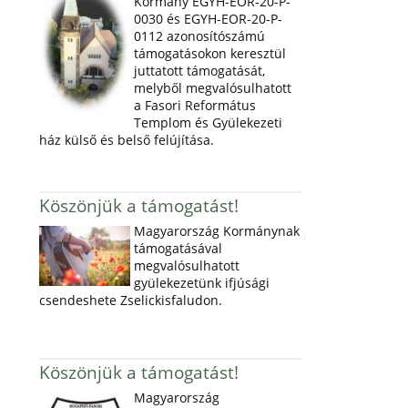
Kormány EGYH-EOR-20-P-
0030 és EGYH-EOR-20-P-
0112 azonosítószámú
támogatásokon keresztül
juttatott támogatását,
melyből megvalósulhatott
a Fasori Református
Templom és Gyülekezeti
ház külső és belső felújítása.
Köszönjük a támogatást!
Magyarország Kormánynak
támogatásával
megvalósulhatott
gyülekezetünk ifjúsági
csendeshete Zselickisfaludon.
Köszönjük a támogatást!
Magyarország