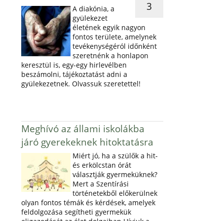
3
A diakónia, a
gyülekezet
életének egyik nagyon
fontos területe, amelynek
tevékenységéról időnként
szeretnénk a honlapon
keresztül is, egy-egy hirlevélben
beszámolni, tájékoztatást adni a
gyülekezetnek. Olvassuk szeretettel!
Meghívó az állami iskolákba
járó gyerekeknek hitoktatásra
Miért jó, ha a szülők a hit-
és erkölcstan órát
választják gyermeküknek?
Mert a Szentírási
történetekből előkerülnek
olyan fontos témák és kérdések, amelyek
feldolgozása segítheti gyermekük