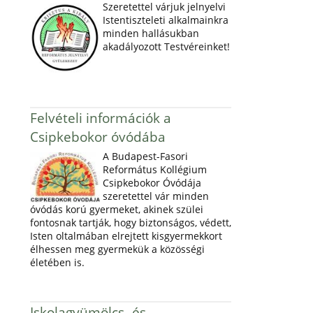
Szeretettel várjuk jelnyelvi
Istentiszteleti alkalmainkra
minden hallásukban
akadályozott Testvéreinket!
Felvételi információk a
Csipkebokor óvódába
A Budapest-Fasori
Református Kollégium
Csipkebokor Óvódája
szeretettel vár minden
óvódás korú gyermeket, akinek szülei
fontosnak tartják, hogy biztonságos, védett,
Isten oltalmában elrejtett kisgyermekkort
élhessen meg gyermekük a közösségi
életében is.
Iskolagyümölcs- és