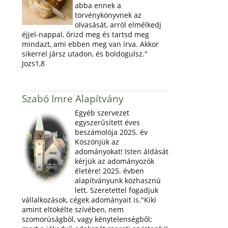
abba ennek a
törvénykönyvnek az
olvasását, arról elmélkedj
éjjel-nappal, őrizd meg és tartsd meg
mindazt, ami ebben meg van írva. Akkor
sikerrel jársz utadon, és boldogulsz."
Jozs1,8
Szabó Imre Alapítvány
Egyéb szervezet
egyszerűsített éves
beszámolója 2025. év
Köszönjük az
adományokat! Isten áldását
kérjük az adományozók
életére! 2025. évben
alapítványunk közhasznú
lett. Szeretettel fogadjuk
vállalkozások, cégek adományait is."Kiki
amint eltökélte szívében, nem
szomorúságból, vagy kénytelenségből;