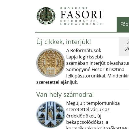
Főo
Új cikkek, interjúk!
JÚ
2
A Reformátusok
Lapja legfrissebb
számában interjút olvashatu
Somogyiné Ficsor Krisztina
lelkipásztorunkkal. Mindenki
szeretettel ajánljuk.
Van hely számodra!
Megújult templomunkba
szeretettel várjuk az
érdeklődőket, új
bekapcsolódókat, a
környékünkre költözőket! Mi