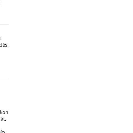
j
i
tési
okon
át,
 és