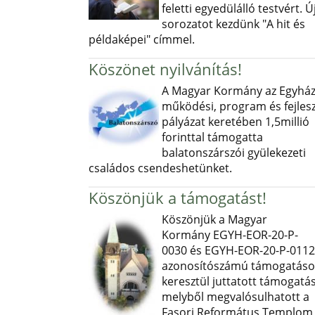
feletti egyedülálló testvért. Ú
sorozatot kezdünk "A hit és
példaképei" címmel.
Köszönet nyilvánítás!
A Magyar Kormány az Egyház
működési, program és fejlesz
pályázat keretében 1,5millió
forinttal támogatta
balatonszárszói gyülekezeti
családos csendeshetünket.
Köszönjük a támogatást!
Köszönjük a Magyar
Kormány EGYH-EOR-20-P-
0030 és EGYH-EOR-20-P-0112
azonosítószámú támogatás
keresztül juttatott támogatás
melyből megvalósulhatott a
Fasori Református Templom