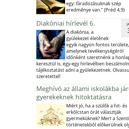
egy: fáradozásuknak szép
eredménye van.” (Préd 4,9)
Diakóniai hírlevél 6.
J
A diakónia, a
gyülekezet életének
egyik nagyon fontos területe
amelynek tevékenységéról
időnként szeretnénk a honl
keresztül is, egy-egy hirlevélben beszámoln
tájékoztatást adni a gyülekezetnek. Olvass
szeretettel!
Meghívó az állami iskolákba já
gyerekeknek hitoktatásra
Miért jó, ha a szülők a hit- és
erkölcstan órát választják
gyermeküknek? Mert a Szentí
történetekből előkerülnek ol