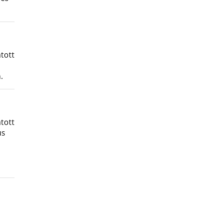
tott
.
tott
us