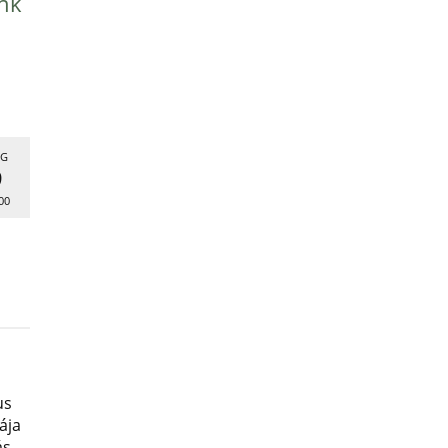
nk
G
9
00
us
ája
ás