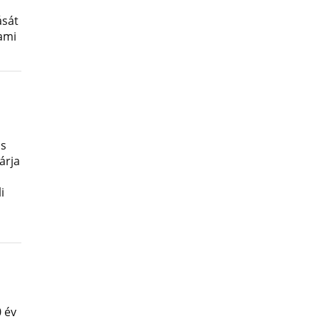
ását
lami
os
árja
i
 év