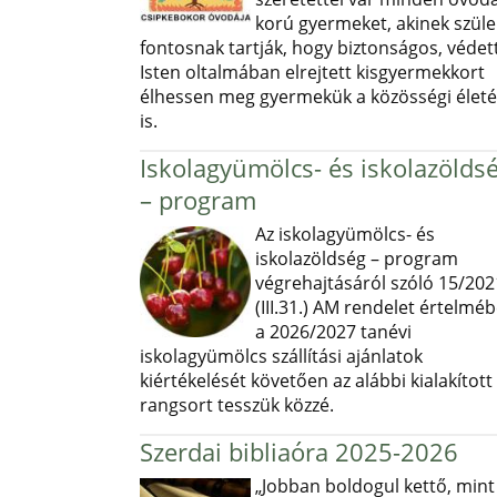
korú gyermeket, akinek szüle
fontosnak tartják, hogy biztonságos, védett
Isten oltalmában elrejtett kisgyermekkort
élhessen meg gyermekük a közösségi élet
is.
Iskolagyümölcs- és iskolazölds
– program
Az iskolagyümölcs- és
iskolazöldség – program
végrehajtásáról szóló 15/202
(III.31.) AM rendelet értelmé
a 2026/2027 tanévi
iskolagyümölcs szállítási ajánlatok
kiértékelését követően az alábbi kialakított
rangsort tesszük közzé.
Szerdai bibliaóra 2025-2026
„Jobban boldogul kettő, mint