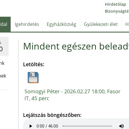
Hirdetőlap
Bizonyságté
ldal
Igehirdetés
Egyházközség
Gyülekezeti élet
H
Mindent egészen beleadv
L
0
nk
Letöltés:
nek
Somogyi Péter - 2026.02.27 18:00, Fasor
IT, 45 perc
Lejátszás böngészőben: