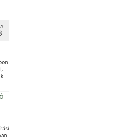
AN
3
,
apon
i,
uk
ró
rási
yan