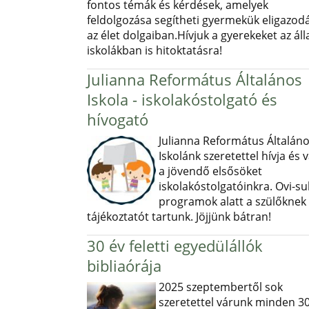
fontos témák és kérdések, amelyek
feldolgozása segítheti gyermekük eligazod
az élet dolgaiban.Hívjuk a gyerekeket az ál
iskolákban is hitoktatásra!
Julianna Református Általános
Iskola - iskolakóstolgató és
hívogató
Julianna Református Általán
Iskolánk szeretettel hívja és v
a jövendő elsősöket
iskolakóstolgatóinkra. Ovi-sul
programok alatt a szülőknek
tájékoztatót tartunk. Jöjjünk bátran!
30 év feletti egyedülállók
bibliaórája
2025 szeptembertől sok
szeretettel várunk minden 30