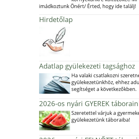
imádkoztunk Önért/ Érted, hogy ide találj!
Hirdetőlap
Adatlap gyülekezeti tagsághoz
Ha valaki csatlakozni szeretn
gyülekezetünkhöz, ehhez ad
segítséget a következőkben.
2026-os nyári GYEREK táborain
Szeretettel várjuk a gyermek
gyülekezetünk táboraiba!