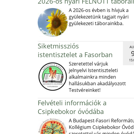
2026-os nyári FELNŐTT táborai
A 2026-os évben is hívjuk a
gyülekezetünk tagjait nyári
gyülekezeti táborainkba.
Siketmissziós
AU
istentisztelet a Fasorban
15:
Szeretettel várjuk
jelnyelvi Istentiszteleti
alkalmainkra minden
hallásukban akadályozott
Testvéreinket!
Felvételi információk a
Csipkebokor óvódába
A Budapest-Fasori Reformát
Kollégium Csipkebokor Óvód
szeretettel vár minden óvód