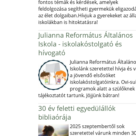
fontos témák és kérdések, amelyek
feldolgozása segítheti gyermekük eligazod
az élet dolgaiban.Hívjuk a gyerekeket az ál
iskolákban is hitoktatásra!
Julianna Református Általános
Iskola - iskolakóstolgató és
hívogató
Julianna Református Általán
Iskolánk szeretettel hívja és v
a jövendő elsősöket
iskolakóstolgatóinkra. Ovi-sul
programok alatt a szülőknek
tájékoztatót tartunk. Jöjjünk bátran!
30 év feletti egyedülállók
bibliaórája
2025 szeptembertől sok
szeretettel várunk minden 30