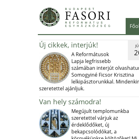
Főo
Új cikkek, interjúk!
JÚ
2
A Reformátusok
Lapja legfrissebb
számában interjút olvashatu
Somogyiné Ficsor Krisztina
lelkipásztorunkkal. Mindenki
szeretettel ajánljuk.
Van hely számodra!
Megújult templomunkba
szeretettel várjuk az
érdeklődőket, új
bekapcsolódókat, a
környékünkre költözőket! Mi