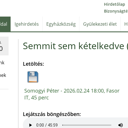
Hirdetőlap
Bizonyságté
ldal
Igehirdetés
Egyházközség
Gyülekezeti élet
H
Semmit sem kételkedve (J
L
0
nk
Letöltés:
nek
Somogyi Péter - 2026.02.24 18:00, Fasor
IT, 45 perc
Lejátszás böngészőben: