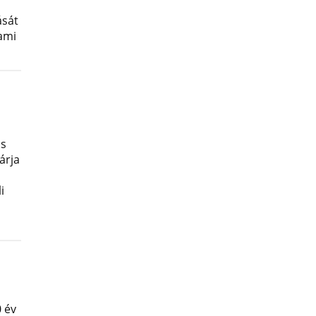
ását
lami
os
árja
i
 év