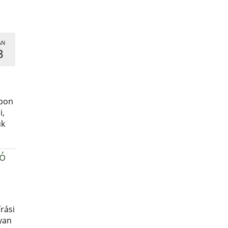
AN
3
,
apon
i,
uk
ró
rási
yan