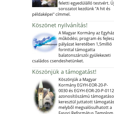
feletti egyedülálló testvért. Ú
sorozatot kezdünk "A hit és
példaképei" címmel.
Köszönet nyilvánítás!
A Magyar Kormány az Egyház
működési, program és fejlesz
pályázat keretében 1,5millió
forinttal támogatta
balatonszárszói gyülekezeti
családos csendeshetünket.
Köszönjük a támogatást!
Köszönjük a Magyar
Kormány EGYH-EOR-20-P-
0030 és EGYH-EOR-20-P-0112
azonosítószámú támogatás
keresztül juttatott támogatás
melyből megvalósulhatott a
Fasori Református Templom