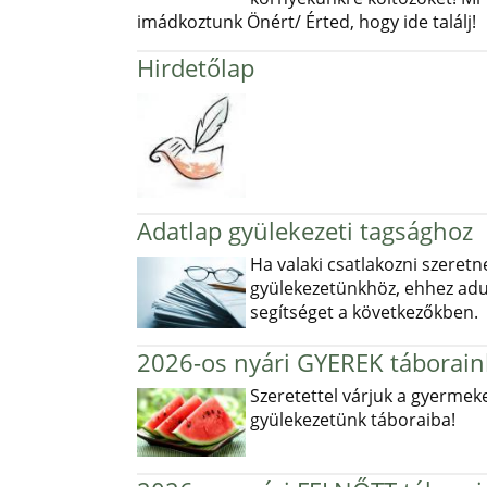
imádkoztunk Önért/ Érted, hogy ide találj!
Hirdetőlap
Adatlap gyülekezeti tagsághoz
Ha valaki csatlakozni szeretn
gyülekezetünkhöz, ehhez ad
segítséget a következőkben.
2026-os nyári GYEREK táborain
Szeretettel várjuk a gyermek
gyülekezetünk táboraiba!