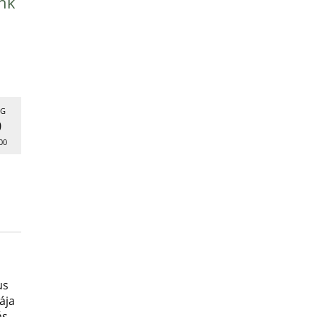
nk
G
9
00
us
ája
ás