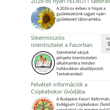
2026-os nyári FELNŐTT táborai
A 2026-os évben is hívjuk a
gyülekezetünk tagjait nyári
gyülekezeti táborainkba.
Siketmissziós
AU
istentisztelet a Fasorban
15:
Szeretettel várjuk
jelnyelvi Istentiszteleti
alkalmainkra minden
hallásukban akadályozott
Testvéreinket!
Felvételi információk a
Csipkebokor óvódába
A Budapest-Fasori Reformát
Kollégium Csipkebokor Óvód
szeretettel vár minden óvód