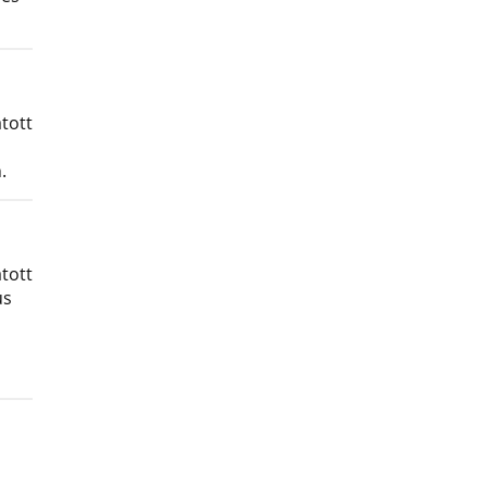
tott
.
tott
us