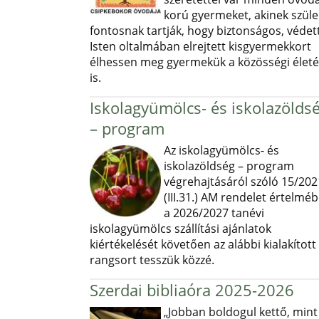
korú gyermeket, akinek szüle
fontosnak tartják, hogy biztonságos, védett
Isten oltalmában elrejtett kisgyermekkort
élhessen meg gyermekük a közösségi élet
is.
Iskolagyümölcs- és iskolazölds
– program
Az iskolagyümölcs- és
iskolazöldség – program
végrehajtásáról szóló 15/202
(III.31.) AM rendelet értelmé
a 2026/2027 tanévi
iskolagyümölcs szállítási ajánlatok
kiértékelését követően az alábbi kialakított
rangsort tesszük közzé.
Szerdai bibliaóra 2025-2026
„Jobban boldogul kettő, mint