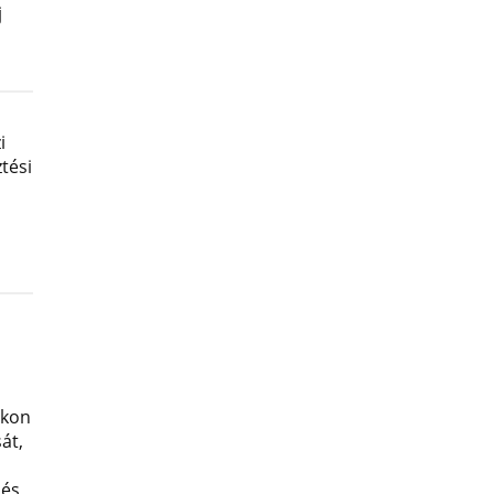
j
i
tési
okon
át,
 és