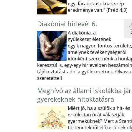
egy: fáradozásuknak szép
eredménye van.” (Préd 4,9)
Diakóniai hírlevél 6.
J
A diakónia, a
gyülekezet életének
egyik nagyon fontos területe
amelynek tevékenységéról
időnként szeretnénk a honl
keresztül is, egy-egy hirlevélben beszámoln
tájékoztatást adni a gyülekezetnek. Olvass
szeretettel!
Meghívó az állami iskolákba já
gyerekeknek hitoktatásra
Miért jó, ha a szülők a hit- és
erkölcstan órát választják
gyermeküknek? Mert a Szentí
történetekből előkerülnek ol