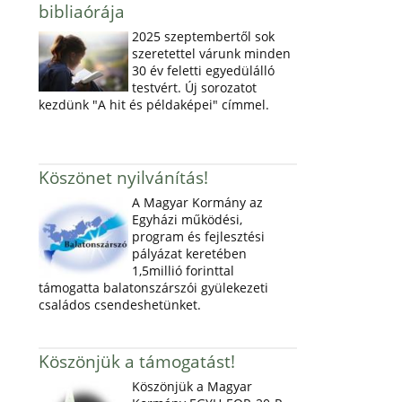
bibliaórája
2025 szeptembertől sok
szeretettel várunk minden
30 év feletti egyedülálló
testvért. Új sorozatot
kezdünk "A hit és példaképei" címmel.
Köszönet nyilvánítás!
A Magyar Kormány az
Egyházi működési,
program és fejlesztési
pályázat keretében
1,5millió forinttal
támogatta balatonszárszói gyülekezeti
családos csendeshetünket.
Köszönjük a támogatást!
Köszönjük a Magyar