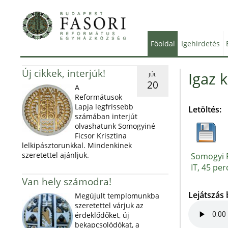
Főoldal
Igehirdetés
Új cikkek, interjúk!
Igaz k
JÚL
20
A
Reformátusok
Lapja legfrissebb
Letöltés:
számában interjút
olvashatunk Somogyiné
Ficsor Krisztina
lelkipásztorunkkal. Mindenkinek
szeretettel ajánljuk.
Somogyi P
IT, 45 per
Van hely számodra!
Lejátszás
Megújult templomunkba
szeretettel várjuk az
érdeklődőket, új
bekapcsolódókat, a