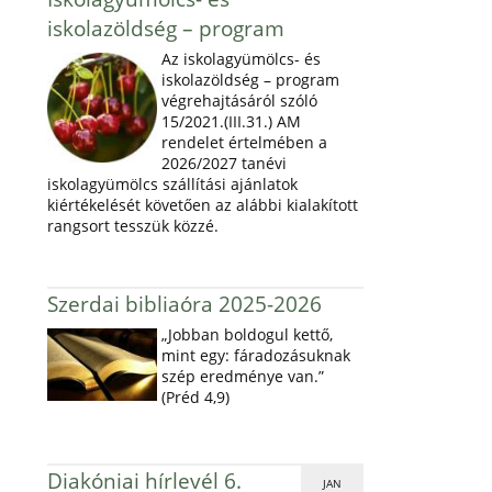
iskolazöldség – program
Az iskolagyümölcs- és
iskolazöldség – program
végrehajtásáról szóló
15/2021.(III.31.) AM
rendelet értelmében a
2026/2027 tanévi
iskolagyümölcs szállítási ajánlatok
kiértékelését követően az alábbi kialakított
rangsort tesszük közzé.
Szerdai bibliaóra 2025-2026
„Jobban boldogul kettő,
mint egy: fáradozásuknak
szép eredménye van.”
(Préd 4,9)
Diakóniai hírlevél 6.
JAN