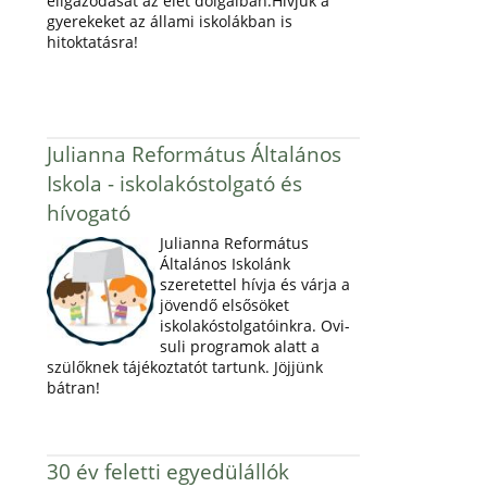
eligazodását az élet dolgaiban.Hívjuk a
gyerekeket az állami iskolákban is
hitoktatásra!
Julianna Református Általános
Iskola - iskolakóstolgató és
hívogató
Julianna Református
Általános Iskolánk
szeretettel hívja és várja a
jövendő elsősöket
iskolakóstolgatóinkra. Ovi-
suli programok alatt a
szülőknek tájékoztatót tartunk. Jöjjünk
bátran!
30 év feletti egyedülállók