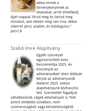
abba ennek a
törvénykönyvnek az
olvasását, arról elmélkedj
éjjel-nappal, őrizd meg és tartsd meg
mindazt, ami ebben meg van írva. Akkor
sikerrel jársz utadon, és boldogulsz."
Jozs1,8
Szabó Imre Alapítvány
Egyéb szervezet
egyszerűsített éves
beszámolója 2025. év
Köszönjük az
adományokat! Isten áldását
kérjük az adományozók
életére! 2025. évben
alapítványunk közhasznú
lett. Szeretettel fogadjuk
vállalkozások, cégek adományait is."Kiki
amint eltökélte szívében, nem
szomorúságból, vagy kénytelenségből;