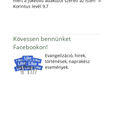
mert a jókedvű adakozót szereti az Isten" II
Korintus levél 9,7
Kövessen bennünket
Facebookon!
Evangelizáció, hírek,
történések, naprakész
események.