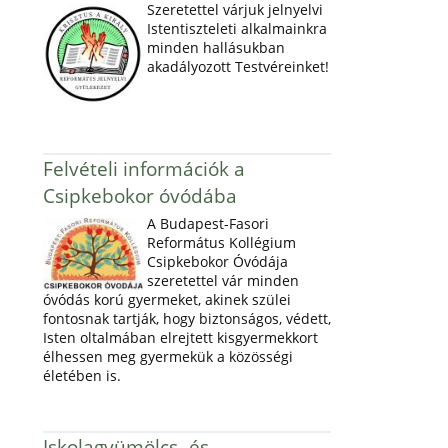
Szeretettel várjuk jelnyelvi
Istentiszteleti alkalmainkra
minden hallásukban
akadályozott Testvéreinket!
Felvételi információk a
Csipkebokor óvódába
A Budapest-Fasori
Református Kollégium
Csipkebokor Óvódája
szeretettel vár minden
óvódás korú gyermeket, akinek szülei
fontosnak tartják, hogy biztonságos, védett,
Isten oltalmában elrejtett kisgyermekkort
élhessen meg gyermekük a közösségi
életében is.
Iskolagyümölcs- és