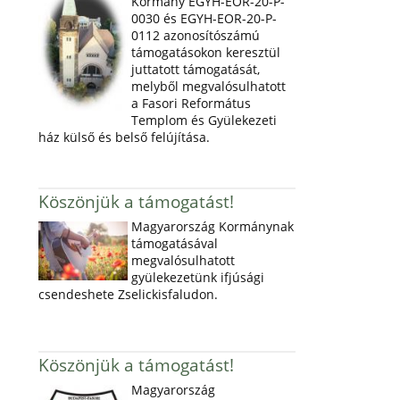
Kormány EGYH-EOR-20-P-
0030 és EGYH-EOR-20-P-
0112 azonosítószámú
támogatásokon keresztül
juttatott támogatását,
melyből megvalósulhatott
a Fasori Református
Templom és Gyülekezeti
ház külső és belső felújítása.
Köszönjük a támogatást!
Magyarország Kormánynak
támogatásával
megvalósulhatott
gyülekezetünk ifjúsági
csendeshete Zselickisfaludon.
Köszönjük a támogatást!
Magyarország