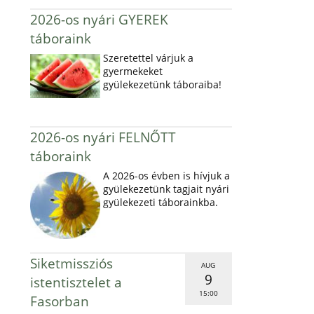
2026-os nyári GYEREK
táboraink
Szeretettel várjuk a
gyermekeket
gyülekezetünk táboraiba!
2026-os nyári FELNŐTT
táboraink
A 2026-os évben is hívjuk a
gyülekezetünk tagjait nyári
gyülekezeti táborainkba.
Siketmissziós
AUG
9
istentisztelet a
15:00
Fasorban