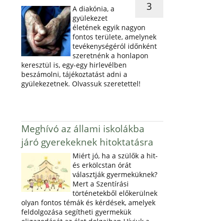
3
A diakónia, a
gyülekezet
életének egyik nagyon
fontos területe, amelynek
tevékenységéról időnként
szeretnénk a honlapon
keresztül is, egy-egy hirlevélben
beszámolni, tájékoztatást adni a
gyülekezetnek. Olvassuk szeretettel!
Meghívó az állami iskolákba
járó gyerekeknek hitoktatásra
Miért jó, ha a szülők a hit-
és erkölcstan órát
választják gyermeküknek?
Mert a Szentírási
történetekből előkerülnek
olyan fontos témák és kérdések, amelyek
feldolgozása segítheti gyermekük