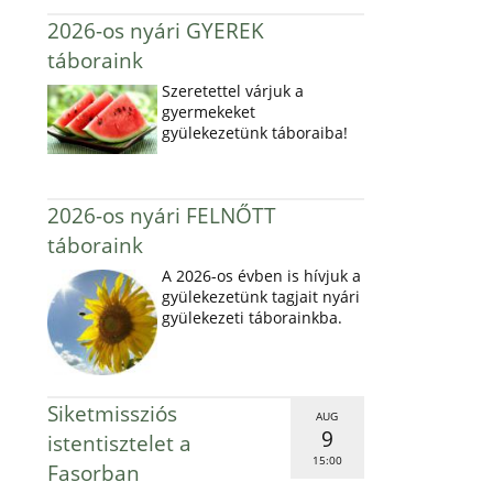
2026-os nyári GYEREK
táboraink
Szeretettel várjuk a
gyermekeket
gyülekezetünk táboraiba!
2026-os nyári FELNŐTT
táboraink
A 2026-os évben is hívjuk a
gyülekezetünk tagjait nyári
gyülekezeti táborainkba.
Siketmissziós
AUG
9
istentisztelet a
15:00
Fasorban