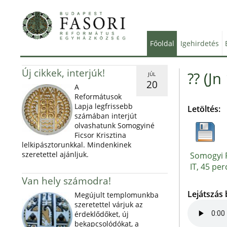
Főoldal
Igehirdetés
Új cikkek, interjúk!
?? (Jn
JÚL
20
A
Reformátusok
Lapja legfrissebb
Letöltés:
számában interjút
olvashatunk Somogyiné
Ficsor Krisztina
lelkipásztorunkkal. Mindenkinek
szeretettel ajánljuk.
Somogyi P
IT, 45 per
Van hely számodra!
Lejátszás
Megújult templomunkba
szeretettel várjuk az
érdeklődőket, új
bekapcsolódókat, a