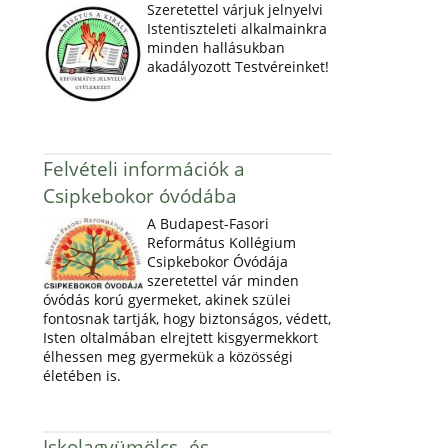
Szeretettel várjuk jelnyelvi
Istentiszteleti alkalmainkra
minden hallásukban
akadályozott Testvéreinket!
Felvételi információk a
Csipkebokor óvódába
A Budapest-Fasori
Református Kollégium
Csipkebokor Óvódája
szeretettel vár minden
óvódás korú gyermeket, akinek szülei
fontosnak tartják, hogy biztonságos, védett,
Isten oltalmában elrejtett kisgyermekkort
élhessen meg gyermekük a közösségi
életében is.
Iskolagyümölcs- és