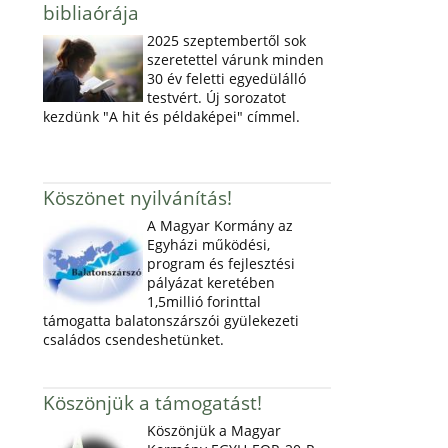
bibliaórája
2025 szeptembertől sok
szeretettel várunk minden
30 év feletti egyedülálló
testvért. Új sorozatot
kezdünk "A hit és példaképei" címmel.
Köszönet nyilvánítás!
A Magyar Kormány az
Egyházi működési,
program és fejlesztési
pályázat keretében
1,5millió forinttal
támogatta balatonszárszói gyülekezeti
családos csendeshetünket.
Köszönjük a támogatást!
Köszönjük a Magyar