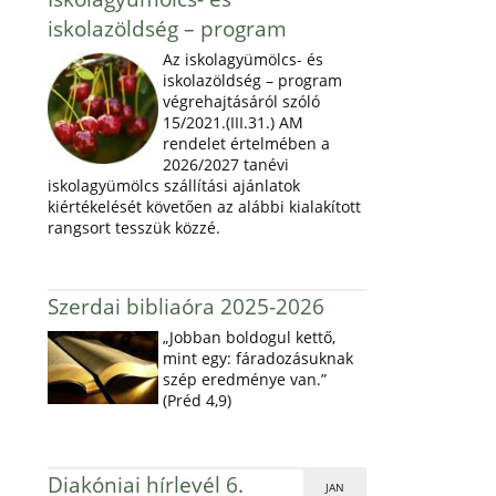
iskolazöldség – program
Az iskolagyümölcs- és
iskolazöldség – program
végrehajtásáról szóló
15/2021.(III.31.) AM
rendelet értelmében a
2026/2027 tanévi
iskolagyümölcs szállítási ajánlatok
kiértékelését követően az alábbi kialakított
rangsort tesszük közzé.
Szerdai bibliaóra 2025-2026
„Jobban boldogul kettő,
mint egy: fáradozásuknak
szép eredménye van.”
(Préd 4,9)
Diakóniai hírlevél 6.
JAN