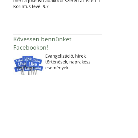
mert a jókedvű adakozót szereti az Isten" II
Korintus levél 9,7
Kövessen bennünket
Facebookon!
Evangelizáció, hírek,
történések, naprakész
események.