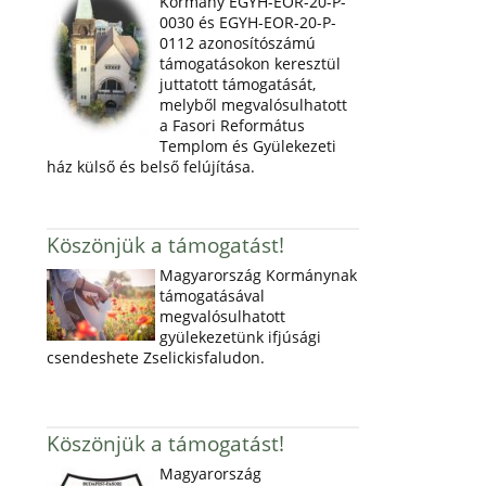
Kormány EGYH-EOR-20-P-
0030 és EGYH-EOR-20-P-
0112 azonosítószámú
támogatásokon keresztül
juttatott támogatását,
melyből megvalósulhatott
a Fasori Református
Templom és Gyülekezeti
ház külső és belső felújítása.
Köszönjük a támogatást!
Magyarország Kormánynak
támogatásával
megvalósulhatott
gyülekezetünk ifjúsági
csendeshete Zselickisfaludon.
Köszönjük a támogatást!
Magyarország