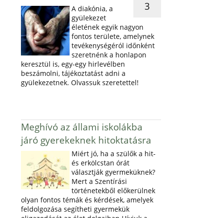
3
A diakónia, a
gyülekezet
életének egyik nagyon
fontos területe, amelynek
tevékenységéról időnként
szeretnénk a honlapon
keresztül is, egy-egy hirlevélben
beszámolni, tájékoztatást adni a
gyülekezetnek. Olvassuk szeretettel!
Meghívó az állami iskolákba
járó gyerekeknek hitoktatásra
Miért jó, ha a szülők a hit-
és erkölcstan órát
választják gyermeküknek?
Mert a Szentírási
történetekből előkerülnek
olyan fontos témák és kérdések, amelyek
feldolgozása segítheti gyermekük