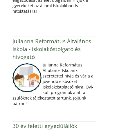
eligazodását az élet dolgaiban.Hívjuk a
gyerekeket az állami iskolákban is
hitoktatásra!
Julianna Református Általános
Iskola - iskolakóstolgató és
hívogató
Julianna Református
Általános Iskolánk
szeretettel hívja és várja a
jövendő elsősöket
iskolakóstolgatóinkra. Ovi-
suli programok alatt a
szülőknek tájékoztatót tartunk. Jöjjünk
bátran!
30 év feletti egyedülállók