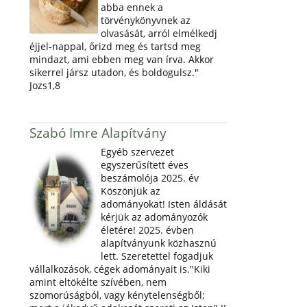
abba ennek a
törvénykönyvnek az
olvasását, arról elmélkedj
éjjel-nappal, őrizd meg és tartsd meg
mindazt, ami ebben meg van írva. Akkor
sikerrel jársz utadon, és boldogulsz."
Jozs1,8
Szabó Imre Alapítvány
Egyéb szervezet
egyszerűsített éves
beszámolója 2025. év
Köszönjük az
adományokat! Isten áldását
kérjük az adományozók
életére! 2025. évben
alapítványunk közhasznú
lett. Szeretettel fogadjuk
vállalkozások, cégek adományait is."Kiki
amint eltökélte szívében, nem
szomorúságból, vagy kénytelenségből;