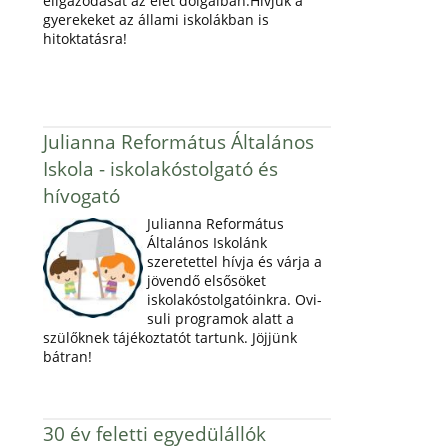
eligazodását az élet dolgaiban.Hívjuk a
gyerekeket az állami iskolákban is
hitoktatásra!
Julianna Református Általános
Iskola - iskolakóstolgató és
hívogató
Julianna Református
Általános Iskolánk
szeretettel hívja és várja a
jövendő elsősöket
iskolakóstolgatóinkra. Ovi-
suli programok alatt a
szülőknek tájékoztatót tartunk. Jöjjünk
bátran!
30 év feletti egyedülállók