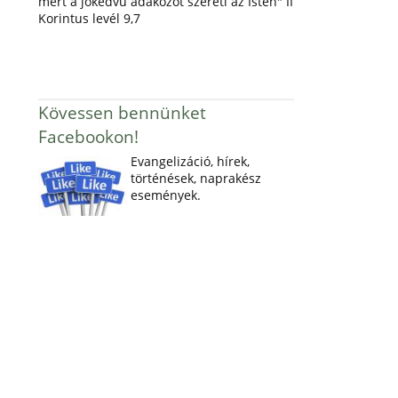
mert a jókedvű adakozót szereti az Isten" II
Korintus levél 9,7
Kövessen bennünket
Facebookon!
Evangelizáció, hírek,
történések, naprakész
események.