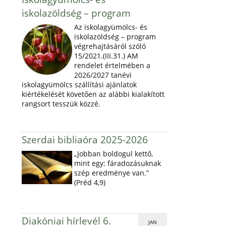
iskolazöldség – program
Az iskolagyümölcs- és
iskolazöldség – program
végrehajtásáról szóló
15/2021.(III.31.) AM
rendelet értelmében a
2026/2027 tanévi
iskolagyümölcs szállítási ajánlatok
kiértékelését követően az alábbi kialakított
rangsort tesszük közzé.
Szerdai bibliaóra 2025-2026
„Jobban boldogul kettő,
mint egy: fáradozásuknak
szép eredménye van.”
(Préd 4,9)
Diakóniai hírlevél 6.
JAN