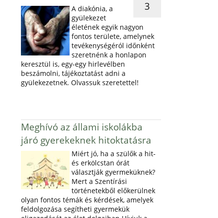
3
A diakónia, a
gyülekezet
életének egyik nagyon
fontos területe, amelynek
tevékenységéról időnként
szeretnénk a honlapon
keresztül is, egy-egy hirlevélben
beszámolni, tájékoztatást adni a
gyülekezetnek. Olvassuk szeretettel!
Meghívó az állami iskolákba
járó gyerekeknek hitoktatásra
Miért jó, ha a szülők a hit-
és erkölcstan órát
választják gyermeküknek?
Mert a Szentírási
történetekből előkerülnek
olyan fontos témák és kérdések, amelyek
feldolgozása segítheti gyermekük