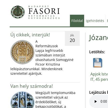
Főoldal
Igehirdetés
Új cikkek, interjúk!
Józano
JÚL
20
A
Reformátusok
Lapja legfrissebb
Letöltés:
számában interjút
olvashatunk Somogyiné
Ficsor Krisztina
lelkipásztorunkkal. Mindenkinek
szeretettel ajánljuk.
Apjok Ist
IT, 45 per
Van hely számodra!
Lejátszás
Megújult templomunkba
szeretettel várjuk az
érdeklődőket, új
bekapcsolódókat, a