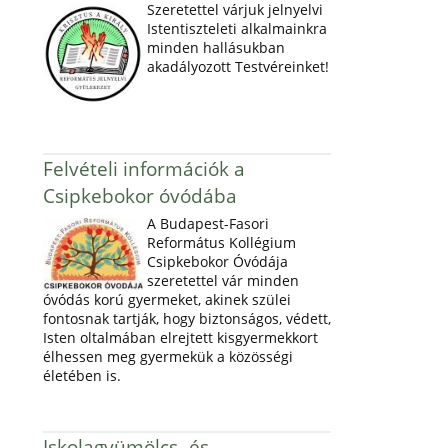
Szeretettel várjuk jelnyelvi
Istentiszteleti alkalmainkra
minden hallásukban
akadályozott Testvéreinket!
Felvételi információk a
Csipkebokor óvódába
A Budapest-Fasori
Református Kollégium
Csipkebokor Óvódája
szeretettel vár minden
óvódás korú gyermeket, akinek szülei
fontosnak tartják, hogy biztonságos, védett,
Isten oltalmában elrejtett kisgyermekkort
élhessen meg gyermekük a közösségi
életében is.
Iskolagyümölcs- és