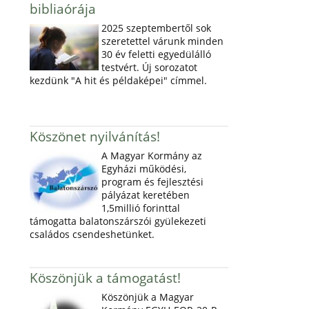
bibliaórája
2025 szeptembertől sok
szeretettel várunk minden
30 év feletti egyedülálló
testvért. Új sorozatot
kezdünk "A hit és példaképei" címmel.
Köszönet nyilvánítás!
A Magyar Kormány az
Egyházi működési,
program és fejlesztési
pályázat keretében
1,5millió forinttal
támogatta balatonszárszói gyülekezeti
családos csendeshetünket.
Köszönjük a támogatást!
Köszönjük a Magyar