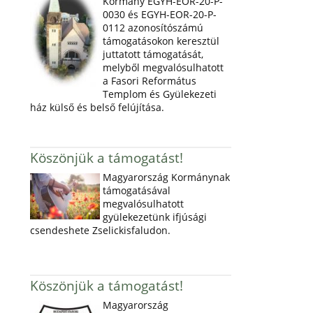
Kormány EGYH-EOR-20-P-
0030 és EGYH-EOR-20-P-
0112 azonosítószámú
támogatásokon keresztül
juttatott támogatását,
melyből megvalósulhatott
a Fasori Református
Templom és Gyülekezeti
ház külső és belső felújítása.
Köszönjük a támogatást!
Magyarország Kormánynak
támogatásával
megvalósulhatott
gyülekezetünk ifjúsági
csendeshete Zselickisfaludon.
Köszönjük a támogatást!
Magyarország