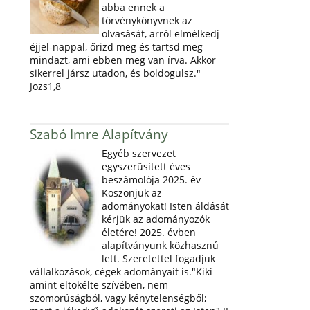
abba ennek a
törvénykönyvnek az
olvasását, arról elmélkedj
éjjel-nappal, őrizd meg és tartsd meg
mindazt, ami ebben meg van írva. Akkor
sikerrel jársz utadon, és boldogulsz."
Jozs1,8
Szabó Imre Alapítvány
Egyéb szervezet
egyszerűsített éves
beszámolója 2025. év
Köszönjük az
adományokat! Isten áldását
kérjük az adományozók
életére! 2025. évben
alapítványunk közhasznú
lett. Szeretettel fogadjuk
vállalkozások, cégek adományait is."Kiki
amint eltökélte szívében, nem
szomorúságból, vagy kénytelenségből;