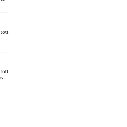
tott
.
tott
us