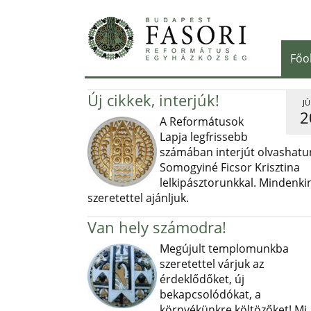
Főo
Új cikkek, interjúk!
JÚ
2
A Reformátusok
Lapja legfrissebb
számában interjút olvashatu
Somogyiné Ficsor Krisztina
lelkipásztorunkkal. Mindenki
szeretettel ajánljuk.
Van hely számodra!
Megújult templomunkba
szeretettel várjuk az
érdeklődőket, új
bekapcsolódókat, a
környékünkre költözőket! Mi