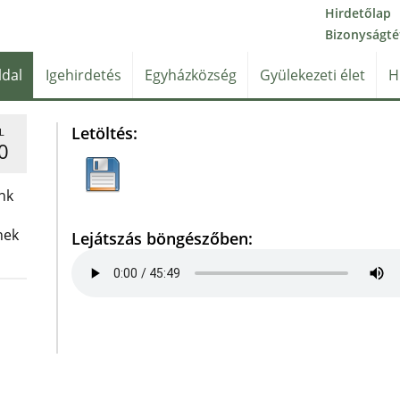
Hirdetőlap
Bizonyságté
ldal
Igehirdetés
Egyházközség
Gyülekezeti élet
H
Letöltés:
L
0
nk
nek
Lejátszás böngészőben: