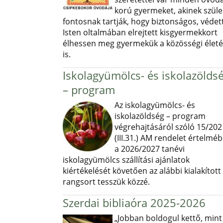
korú gyermeket, akinek szüle
fontosnak tartják, hogy biztonságos, védett
Isten oltalmában elrejtett kisgyermekkort
élhessen meg gyermekük a közösségi élet
is.
Iskolagyümölcs- és iskolazölds
– program
Az iskolagyümölcs- és
iskolazöldség – program
végrehajtásáról szóló 15/202
(III.31.) AM rendelet értelmé
a 2026/2027 tanévi
iskolagyümölcs szállítási ajánlatok
kiértékelését követően az alábbi kialakított
rangsort tesszük közzé.
Szerdai bibliaóra 2025-2026
„Jobban boldogul kettő, mint