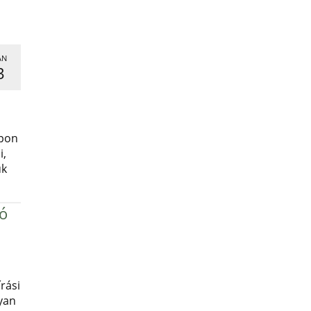
AN
3
,
apon
i,
uk
ró
rási
yan