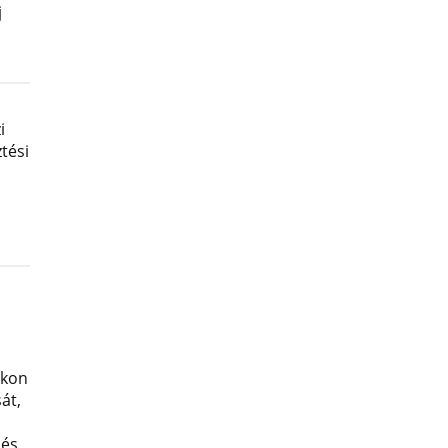
j
i
tési
okon
át,
 és