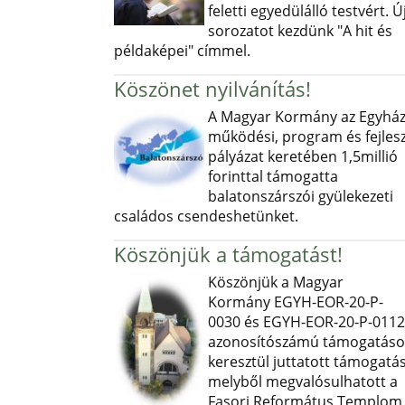
feletti egyedülálló testvért. Ú
sorozatot kezdünk "A hit és
példaképei" címmel.
Köszönet nyilvánítás!
A Magyar Kormány az Egyház
működési, program és fejlesz
pályázat keretében 1,5millió
forinttal támogatta
balatonszárszói gyülekezeti
családos csendeshetünket.
Köszönjük a támogatást!
Köszönjük a Magyar
Kormány EGYH-EOR-20-P-
0030 és EGYH-EOR-20-P-0112
azonosítószámú támogatás
keresztül juttatott támogatás
melyből megvalósulhatott a
Fasori Református Templom