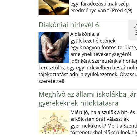
egy: fáradozásuknak szép
eredménye van.” (Préd 4,9)
Diakóniai hírlevél 6.
J
A diakónia, a
gyülekezet életének
egyik nagyon fontos területe
amelynek tevékenységéról
időnként szeretnénk a honl
keresztül is, egy-egy hirlevélben beszámoln
tájékoztatást adni a gyülekezetnek. Olvass
szeretettel!
Meghívó az állami iskolákba já
gyerekeknek hitoktatásra
Miért jó, ha a szülők a hit- és
erkölcstan órát választják
gyermeküknek? Mert a Szentí
történetekből előkerülnek ol