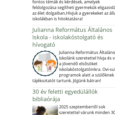
fontos témák és kérdések, amelyek
feldolgozása segítheti gyermekük eligazod
az élet dolgaiban.Hívjuk a gyerekeket az ál
iskolákban is hitoktatásra!
Julianna Református Általános
Iskola - iskolakóstolgató és
hívogató
Julianna Református Általán
Iskolánk szeretettel hívja és v
a jövendő elsősöket
iskolakóstolgatóinkra. Ovi-sul
programok alatt a szülőknek
tájékoztatót tartunk. Jöjjünk bátran!
30 év feletti egyedülállók
bibliaórája
2025 szeptembertől sok
szeretettel várunk minden 30