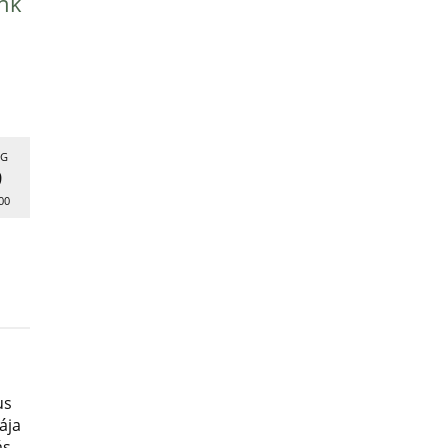
nk
G
9
00
us
ája
ás