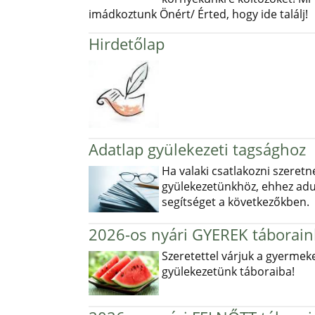
imádkoztunk Önért/ Érted, hogy ide találj!
Hirdetőlap
Adatlap gyülekezeti tagsághoz
Ha valaki csatlakozni szeretn
gyülekezetünkhöz, ehhez ad
segítséget a következőkben.
2026-os nyári GYEREK táborain
Szeretettel várjuk a gyermek
gyülekezetünk táboraiba!