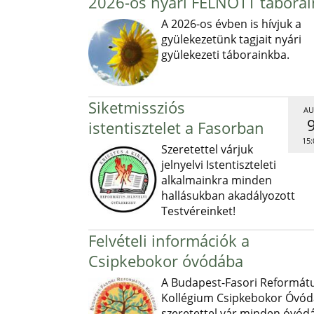
2026-os nyári FELNŐTT táborai
A 2026-os évben is hívjuk a
gyülekezetünk tagjait nyári
gyülekezeti táborainkba.
Siketmissziós
AU
istentisztelet a Fasorban
15:
Szeretettel várjuk
jelnyelvi Istentiszteleti
alkalmainkra minden
hallásukban akadályozott
Testvéreinket!
Felvételi információk a
Csipkebokor óvódába
A Budapest-Fasori Reformát
Kollégium Csipkebokor Óvód
szeretettel vár minden óvód