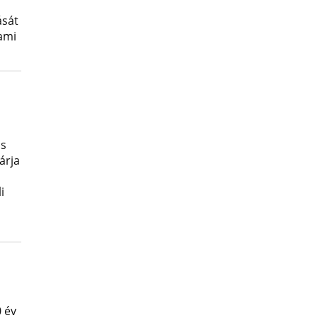
ását
lami
os
árja
i
 év