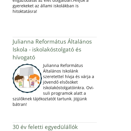
eligazodását az élet dolgaiban.Hívjuk a
gyerekeket az állami iskolákban is
hitoktatásra!
Julianna Református Általános
Iskola - iskolakóstolgató és
hívogató
Julianna Református
Általános Iskolánk
szeretettel hívja és várja a
jövendő elsősöket
iskolakóstolgatóinkra. Ovi-
suli programok alatt a
szülőknek tájékoztatót tartunk. Jöjjünk
bátran!
30 év feletti egyedülállók