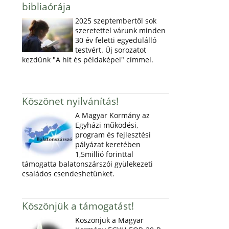
bibliaórája
2025 szeptembertől sok
szeretettel várunk minden
30 év feletti egyedülálló
testvért. Új sorozatot
kezdünk "A hit és példaképei" címmel.
Köszönet nyilvánítás!
A Magyar Kormány az
Egyházi működési,
program és fejlesztési
pályázat keretében
1,5millió forinttal
támogatta balatonszárszói gyülekezeti
családos csendeshetünket.
Köszönjük a támogatást!
Köszönjük a Magyar