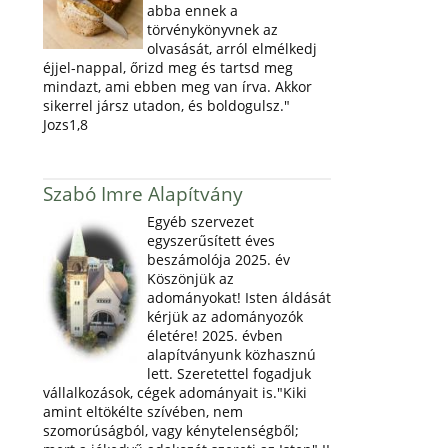
abba ennek a
törvénykönyvnek az
olvasását, arról elmélkedj
éjjel-nappal, őrizd meg és tartsd meg
mindazt, ami ebben meg van írva. Akkor
sikerrel jársz utadon, és boldogulsz."
Jozs1,8
Szabó Imre Alapítvány
Egyéb szervezet
egyszerűsített éves
beszámolója 2025. év
Köszönjük az
adományokat! Isten áldását
kérjük az adományozók
életére! 2025. évben
alapítványunk közhasznú
lett. Szeretettel fogadjuk
vállalkozások, cégek adományait is."Kiki
amint eltökélte szívében, nem
szomorúságból, vagy kénytelenségből;