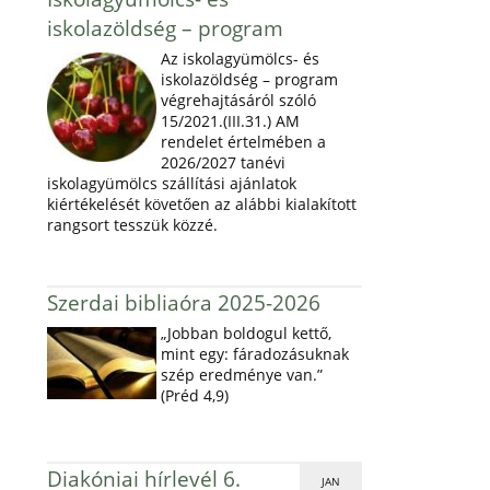
iskolazöldség – program
Az iskolagyümölcs- és
iskolazöldség – program
végrehajtásáról szóló
15/2021.(III.31.) AM
rendelet értelmében a
2026/2027 tanévi
iskolagyümölcs szállítási ajánlatok
kiértékelését követően az alábbi kialakított
rangsort tesszük közzé.
Szerdai bibliaóra 2025-2026
„Jobban boldogul kettő,
mint egy: fáradozásuknak
szép eredménye van.”
(Préd 4,9)
Diakóniai hírlevél 6.
JAN