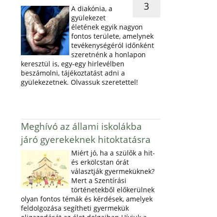
3
A diakónia, a
gyülekezet
életének egyik nagyon
fontos területe, amelynek
tevékenységéról időnként
szeretnénk a honlapon
keresztül is, egy-egy hirlevélben
beszámolni, tájékoztatást adni a
gyülekezetnek. Olvassuk szeretettel!
Meghívó az állami iskolákba
járó gyerekeknek hitoktatásra
Miért jó, ha a szülők a hit-
és erkölcstan órát
választják gyermeküknek?
Mert a Szentírási
történetekből előkerülnek
olyan fontos témák és kérdések, amelyek
feldolgozása segítheti gyermekük