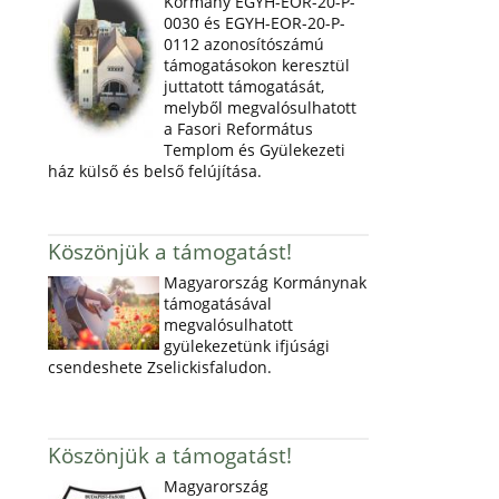
Kormány EGYH-EOR-20-P-
0030 és EGYH-EOR-20-P-
0112 azonosítószámú
támogatásokon keresztül
juttatott támogatását,
melyből megvalósulhatott
a Fasori Református
Templom és Gyülekezeti
ház külső és belső felújítása.
Köszönjük a támogatást!
Magyarország Kormánynak
támogatásával
megvalósulhatott
gyülekezetünk ifjúsági
csendeshete Zselickisfaludon.
Köszönjük a támogatást!
Magyarország