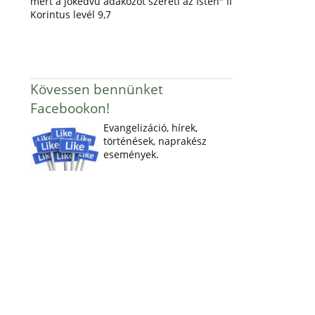
mert a jókedvű adakozót szereti az Isten" II
Korintus levél 9,7
Kövessen bennünket
Facebookon!
Evangelizáció, hírek,
történések, naprakész
események.