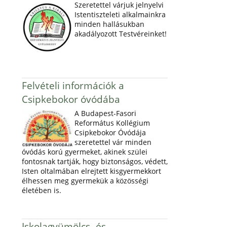
Szeretettel várjuk jelnyelvi
Istentiszteleti alkalmainkra
minden hallásukban
akadályozott Testvéreinket!
Felvételi információk a
Csipkebokor óvódába
A Budapest-Fasori
Református Kollégium
Csipkebokor Óvódája
szeretettel vár minden
óvódás korú gyermeket, akinek szülei
fontosnak tartják, hogy biztonságos, védett,
Isten oltalmában elrejtett kisgyermekkort
élhessen meg gyermekük a közösségi
életében is.
Iskolagyümölcs- és