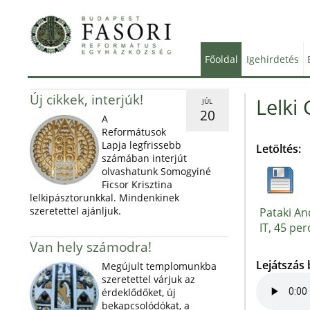
Főoldal
Igehirdetés
Új cikkek, interjúk!
Lelki
JÚL
20
A
Reformátusok
Lapja legfrissebb
Letöltés:
számában interjút
olvashatunk Somogyiné
Ficsor Krisztina
lelkipásztorunkkal. Mindenkinek
szeretettel ajánljuk.
Pataki An
IT, 45 per
Van hely számodra!
Lejátszás
Megújult templomunkba
szeretettel várjuk az
érdeklődőket, új
bekapcsolódókat, a