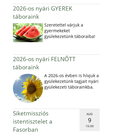
2026-os nyári GYEREK
táboraink
Szeretettel várjuk a
gyermekeket
gyülekezetünk táboraiba!
2026-os nyári FELNŐTT
táboraink
A 2026-os évben is hívjuk a
gyülekezetünk tagjait nyári
gyülekezeti táborainkba.
Siketmissziós
AUG
9
istentisztelet a
15:00
Fasorban