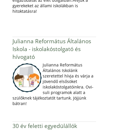
eligazodását az élet dolgaiban.Hívjuk a
gyerekeket az állami iskolákban is
hitoktatásra!
Julianna Református Általános
Iskola - iskolakóstolgató és
hívogató
Julianna Református
Általános Iskolánk
szeretettel hívja és várja a
jövendő elsősöket
iskolakóstolgatóinkra. Ovi-
suli programok alatt a
szülőknek tájékoztatót tartunk. Jöjjünk
bátran!
30 év feletti egyedülállók