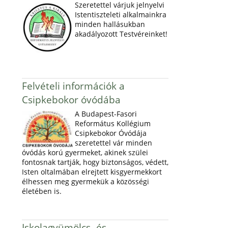
Szeretettel várjuk jelnyelvi
Istentiszteleti alkalmainkra
minden hallásukban
akadályozott Testvéreinket!
Felvételi információk a
Csipkebokor óvódába
A Budapest-Fasori
Református Kollégium
Csipkebokor Óvódája
szeretettel vár minden
óvódás korú gyermeket, akinek szülei
fontosnak tartják, hogy biztonságos, védett,
Isten oltalmában elrejtett kisgyermekkort
élhessen meg gyermekük a közösségi
életében is.
Iskolagyümölcs- és