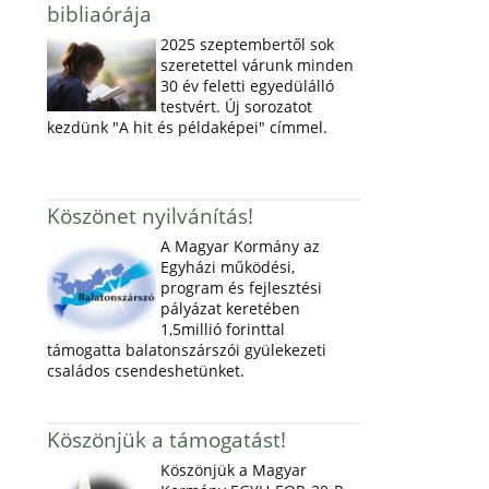
bibliaórája
2025 szeptembertől sok
szeretettel várunk minden
30 év feletti egyedülálló
testvért. Új sorozatot
kezdünk "A hit és példaképei" címmel.
Köszönet nyilvánítás!
A Magyar Kormány az
Egyházi működési,
program és fejlesztési
pályázat keretében
1,5millió forinttal
támogatta balatonszárszói gyülekezeti
családos csendeshetünket.
Köszönjük a támogatást!
Köszönjük a Magyar