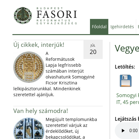
Főoldal
Igehirdetés
Új cikkek, interjúk!
Vegye
JÚL
20
A
Reformátusok
Lapja legfrissebb
Letöltés:
számában interjút
olvashatunk Somogyiné
Ficsor Krisztina
lelkipásztorunkkal. Mindenkinek
szeretettel ajánljuk.
Somogyi P
IT, 45 per
Van hely számodra!
Lejátszás
Megújult templomunkba
szeretettel várjuk az
érdeklődőket, új
bekapcsolódókat, a