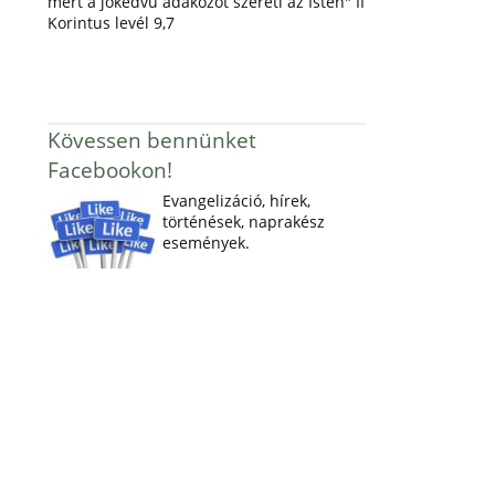
mert a jókedvű adakozót szereti az Isten" II
Korintus levél 9,7
Kövessen bennünket
Facebookon!
Evangelizáció, hírek,
történések, naprakész
események.