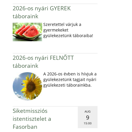
2026-os nyári GYEREK
táboraink
Szeretettel várjuk a
gyermekeket
gyülekezetünk táboraiba!
2026-os nyári FELNŐTT
táboraink
A 2026-os évben is hívjuk a
gyülekezetünk tagjait nyári
gyülekezeti táborainkba.
Siketmissziós
AUG
9
istentisztelet a
15:00
Fasorban