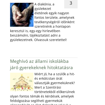
3
A diakónia, a
gyülekezet
életének egyik nagyon
fontos területe, amelynek
tevékenységéról időnként
szeretnénk a honlapon
keresztül is, egy-egy hirlevélben
beszámolni, tájékoztatást adni a
gyülekezetnek. Olvassuk szeretettel!
Meghívó az állami iskolákba
járó gyerekeknek hitoktatásra
Miért jó, ha a szülők a hit-
és erkölcstan órát
választják gyermeküknek?
Mert a Szentírási
történetekből előkerülnek
olyan fontos témák és kérdések, amelyek
feldolgozása segítheti gyermekük