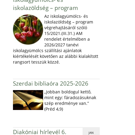
iskolazöldség – program
Az iskolagyümölcs- és
iskolazöldség – program
végrehajtásáról szóló
15/2021.(III.31.) AM
rendelet értelmében a
2026/2027 tanévi
iskolagyümölcs szállítási ajánlatok
kiértékelését követően az alábbi kialakított
rangsort tesszük közzé.
Szerdai bibliaóra 2025-2026
„Jobban boldogul kettő,
mint egy: fáradozásuknak
szép eredménye van.”
(Préd 4,9)
Diakóniai hírlevél 6.
JAN