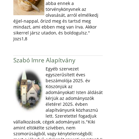
abba ennek a
törvénykönyvnek az
olvasását, arról elmélkedj
éjjel-nappal, őrizd meg és tartsd meg
mindazt, ami ebben meg van írva. Akkor
sikerrel jársz utadon, és boldogulsz."
Jozs1,8
Szabó Imre Alapítvány
Egyéb szervezet
egyszerűsített éves
beszámolója 2025. év
Köszönjük az
adományokat! Isten áldását
kérjük az adományozók
életére! 2025. évben
alapítványunk közhasznú
lett. Szeretettel fogadjuk
vállalkozások, cégek adományait is."Kiki
amint eltökélte szívében, nem
szomorúságból, vagy kénytelenségből;