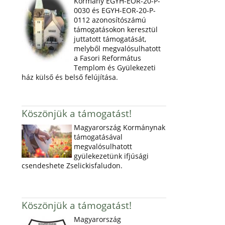
Kormány EGYH-EOR-20-P-
0030 és EGYH-EOR-20-P-
0112 azonosítószámú
támogatásokon keresztül
juttatott támogatását,
melyből megvalósulhatott
a Fasori Református
Templom és Gyülekezeti
ház külső és belső felújítása.
Köszönjük a támogatást!
Magyarország Kormánynak
támogatásával
megvalósulhatott
gyülekezetünk ifjúsági
csendeshete Zselickisfaludon.
Köszönjük a támogatást!
Magyarország