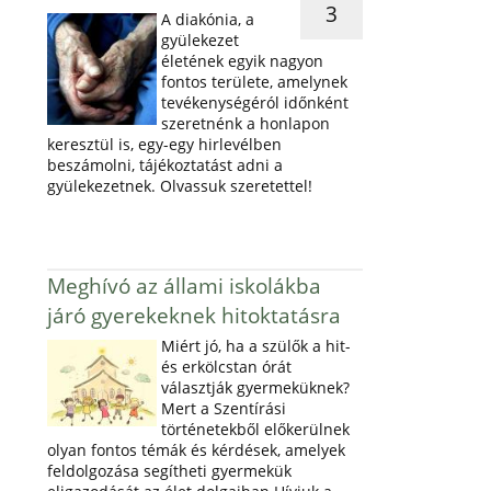
3
A diakónia, a
gyülekezet
életének egyik nagyon
fontos területe, amelynek
tevékenységéról időnként
szeretnénk a honlapon
keresztül is, egy-egy hirlevélben
beszámolni, tájékoztatást adni a
gyülekezetnek. Olvassuk szeretettel!
Meghívó az állami iskolákba
járó gyerekeknek hitoktatásra
Miért jó, ha a szülők a hit-
és erkölcstan órát
választják gyermeküknek?
Mert a Szentírási
történetekből előkerülnek
olyan fontos témák és kérdések, amelyek
feldolgozása segítheti gyermekük