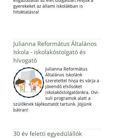
eligazodását az élet dolgaiban.Hívjuk a
gyerekeket az állami iskolákban is
hitoktatásra!
Julianna Református Általános
Iskola - iskolakóstolgató és
hívogató
Julianna Református
Általános Iskolánk
szeretettel hívja és várja a
jövendő elsősöket
iskolakóstolgatóinkra. Ovi-
suli programok alatt a
szülőknek tájékoztatót tartunk. Jöjjünk
bátran!
30 év feletti egyedülállók