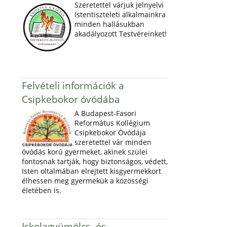
Szeretettel várjuk jelnyelvi
Istentiszteleti alkalmainkra
minden hallásukban
akadályozott Testvéreinket!
Felvételi információk a
Csipkebokor óvódába
A Budapest-Fasori
Református Kollégium
Csipkebokor Óvódája
szeretettel vár minden
óvódás korú gyermeket, akinek szülei
fontosnak tartják, hogy biztonságos, védett,
Isten oltalmában elrejtett kisgyermekkort
élhessen meg gyermekük a közösségi
életében is.
Iskolagyümölcs- és