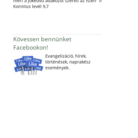
mert a jókedvű adakozót szereti az Isten" II
Korintus levél 9,7
Kövessen bennünket
Facebookon!
Evangelizáció, hírek,
történések, naprakész
események.