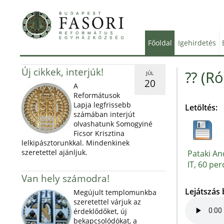
Főoldal
Igehirdetés
Új cikkek, interjúk!
?? (R
JÚL
20
A
Reformátusok
Lapja legfrissebb
Letöltés:
számában interjút
olvashatunk Somogyiné
Ficsor Krisztina
lelkipásztorunkkal. Mindenkinek
szeretettel ajánljuk.
Pataki An
IT, 60 per
Van hely számodra!
Lejátszás
Megújult templomunkba
szeretettel várjuk az
érdeklődőket, új
bekapcsolódókat, a