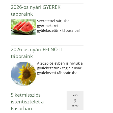
2026-os nyári GYEREK
táboraink
Szeretettel várjuk a
gyermekeket
gyülekezetünk táboraiba!
2026-os nyári FELNŐTT
táboraink
A 2026-os évben is hívjuk a
gyülekezetünk tagjait nyári
gyülekezeti táborainkba.
Siketmissziós
AUG
9
istentisztelet a
15:00
Fasorban