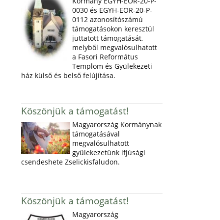
Kormány EGYH-EOR-20-P-
0030 és EGYH-EOR-20-P-
0112 azonosítószámú
támogatásokon keresztül
juttatott támogatását,
melyből megvalósulhatott
a Fasori Református
Templom és Gyülekezeti
ház külső és belső felújítása.
Köszönjük a támogatást!
Magyarország Kormánynak
támogatásával
megvalósulhatott
gyülekezetünk ifjúsági
csendeshete Zselickisfaludon.
Köszönjük a támogatást!
Magyarország