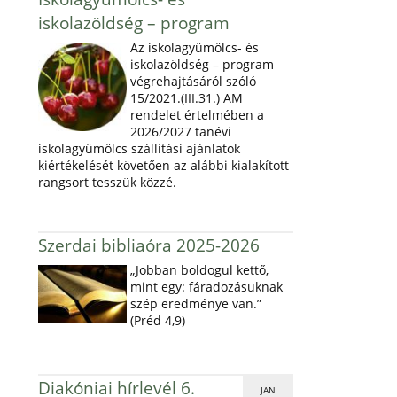
iskolazöldség – program
Az iskolagyümölcs- és
iskolazöldség – program
végrehajtásáról szóló
15/2021.(III.31.) AM
rendelet értelmében a
2026/2027 tanévi
iskolagyümölcs szállítási ajánlatok
kiértékelését követően az alábbi kialakított
rangsort tesszük közzé.
Szerdai bibliaóra 2025-2026
„Jobban boldogul kettő,
mint egy: fáradozásuknak
szép eredménye van.”
(Préd 4,9)
Diakóniai hírlevél 6.
JAN