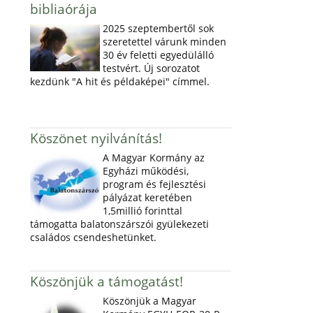
bibliaórája
2025 szeptembertől sok
szeretettel várunk minden
30 év feletti egyedülálló
testvért. Új sorozatot
kezdünk "A hit és példaképei" címmel.
Köszönet nyilvánítás!
A Magyar Kormány az
Egyházi működési,
program és fejlesztési
pályázat keretében
1,5millió forinttal
támogatta balatonszárszói gyülekezeti
családos csendeshetünket.
Köszönjük a támogatást!
Köszönjük a Magyar