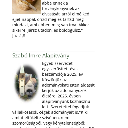
abba ennek a
törvénykönyvnek az
olvasását, arról elmélkedj
éjjel-nappal, őrizd meg és tartsd meg
mindazt, ami ebben meg van írva. Akkor
sikerrel jársz utadon, és boldogulsz."
Jozs1,8
Szabó Imre Alapítvány
Egyéb szervezet
egyszerűsített éves
beszámolója 2025. év
Köszönjük az
adományokat! Isten áldását
kérjük az adományozók
életére! 2025. évben
alapítványunk közhasznú
lett. Szeretettel fogadjuk
vállalkozások, cégek adományait is."Kiki
amint eltökélte szívében, nem
szomorúságból, vagy kénytelenségből;