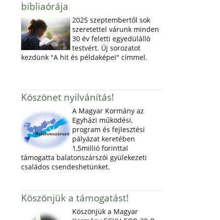
bibliaórája
2025 szeptembertől sok
szeretettel várunk minden
30 év feletti egyedülálló
testvért. Új sorozatot
kezdünk "A hit és példaképei" címmel.
Köszönet nyilvánítás!
A Magyar Kormány az
Egyházi működési,
program és fejlesztési
pályázat keretében
1,5millió forinttal
támogatta balatonszárszói gyülekezeti
családos csendeshetünket.
Köszönjük a támogatást!
Köszönjük a Magyar