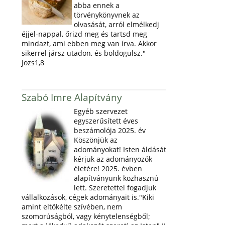
abba ennek a
törvénykönyvnek az
olvasását, arról elmélkedj
éjjel-nappal, őrizd meg és tartsd meg
mindazt, ami ebben meg van írva. Akkor
sikerrel jársz utadon, és boldogulsz."
Jozs1,8
Szabó Imre Alapítvány
Egyéb szervezet
egyszerűsített éves
beszámolója 2025. év
Köszönjük az
adományokat! Isten áldását
kérjük az adományozók
életére! 2025. évben
alapítványunk közhasznú
lett. Szeretettel fogadjuk
vállalkozások, cégek adományait is."Kiki
amint eltökélte szívében, nem
szomorúságból, vagy kénytelenségből;