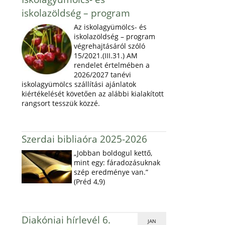
iskolazöldség – program
Az iskolagyümölcs- és
iskolazöldség – program
végrehajtásáról szóló
15/2021.(III.31.) AM
rendelet értelmében a
2026/2027 tanévi
iskolagyümölcs szállítási ajánlatok
kiértékelését követően az alábbi kialakított
rangsort tesszük közzé.
Szerdai bibliaóra 2025-2026
„Jobban boldogul kettő,
mint egy: fáradozásuknak
szép eredménye van.”
(Préd 4,9)
Diakóniai hírlevél 6.
JAN