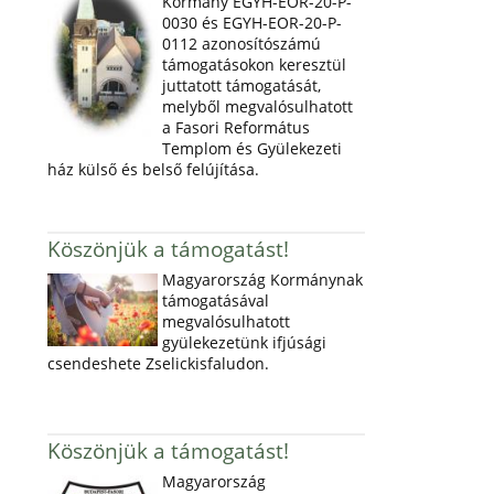
Kormány EGYH-EOR-20-P-
0030 és EGYH-EOR-20-P-
0112 azonosítószámú
támogatásokon keresztül
juttatott támogatását,
melyből megvalósulhatott
a Fasori Református
Templom és Gyülekezeti
ház külső és belső felújítása.
Köszönjük a támogatást!
Magyarország Kormánynak
támogatásával
megvalósulhatott
gyülekezetünk ifjúsági
csendeshete Zselickisfaludon.
Köszönjük a támogatást!
Magyarország