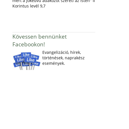
mert a jókedvű adakozót szereti az Isten" II
Korintus levél 9,7
Kövessen bennünket
Facebookon!
Evangelizáció, hírek,
történések, naprakész
események.