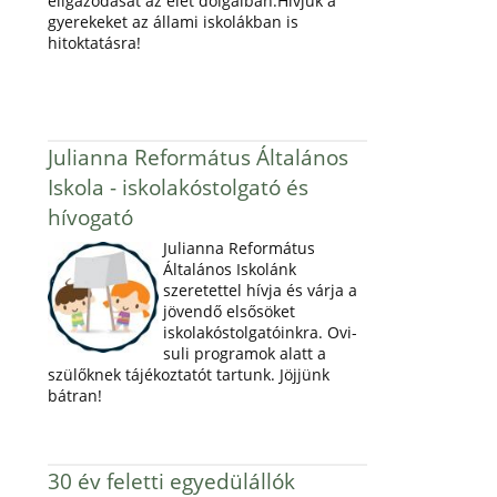
eligazodását az élet dolgaiban.Hívjuk a
gyerekeket az állami iskolákban is
hitoktatásra!
Julianna Református Általános
Iskola - iskolakóstolgató és
hívogató
Julianna Református
Általános Iskolánk
szeretettel hívja és várja a
jövendő elsősöket
iskolakóstolgatóinkra. Ovi-
suli programok alatt a
szülőknek tájékoztatót tartunk. Jöjjünk
bátran!
30 év feletti egyedülállók