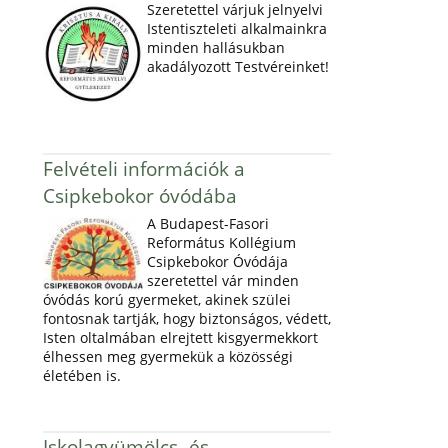
Szeretettel várjuk jelnyelvi
Istentiszteleti alkalmainkra
minden hallásukban
akadályozott Testvéreinket!
Felvételi információk a
Csipkebokor óvódába
A Budapest-Fasori
Református Kollégium
Csipkebokor Óvódája
szeretettel vár minden
óvódás korú gyermeket, akinek szülei
fontosnak tartják, hogy biztonságos, védett,
Isten oltalmában elrejtett kisgyermekkort
élhessen meg gyermekük a közösségi
életében is.
Iskolagyümölcs- és