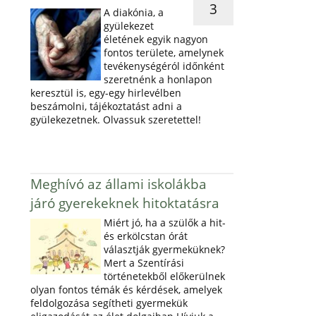
3
A diakónia, a
gyülekezet
életének egyik nagyon
fontos területe, amelynek
tevékenységéról időnként
szeretnénk a honlapon
keresztül is, egy-egy hirlevélben
beszámolni, tájékoztatást adni a
gyülekezetnek. Olvassuk szeretettel!
Meghívó az állami iskolákba
járó gyerekeknek hitoktatásra
Miért jó, ha a szülők a hit-
és erkölcstan órát
választják gyermeküknek?
Mert a Szentírási
történetekből előkerülnek
olyan fontos témák és kérdések, amelyek
feldolgozása segítheti gyermekük