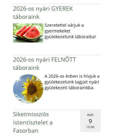
2026-os nyári GYEREK
táboraink
Szeretettel várjuk a
gyermekeket
gyülekezetünk táboraiba!
2026-os nyári FELNŐTT
táboraink
A 2026-os évben is hívjuk a
gyülekezetünk tagjait nyári
gyülekezeti táborainkba.
Siketmissziós
AUG
9
istentisztelet a
15:00
Fasorban