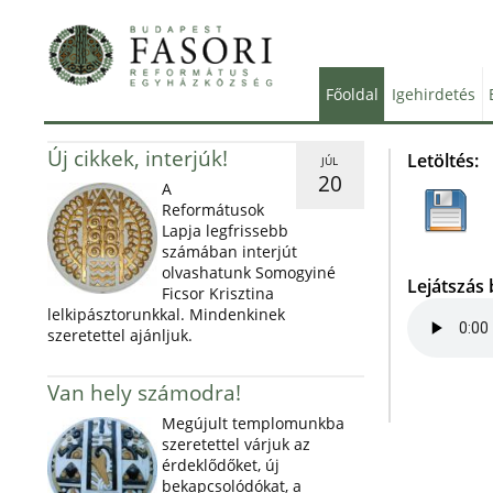
Főoldal
Igehirdetés
Új cikkek, interjúk!
Letöltés:
JÚL
20
A
Reformátusok
Lapja legfrissebb
számában interjút
olvashatunk Somogyiné
Lejátszás
Ficsor Krisztina
lelkipásztorunkkal. Mindenkinek
szeretettel ajánljuk.
Van hely számodra!
Megújult templomunkba
szeretettel várjuk az
érdeklődőket, új
bekapcsolódókat, a