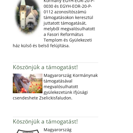
Kormány EGYH-EOR-20-P-
0030 és EGYH-EOR-20-P-
0112 azonosítószámú
támogatásokon keresztül
juttatott támogatását,
melyből megvalósulhatott
a Fasori Református
Templom és Gyülekezeti
ház külső és belső felújítása.
Köszönjük a támogatást!
Magyarország Kormánynak
támogatásával
megvalósulhatott
gyülekezetünk ifjúsági
csendeshete Zselickisfaludon.
Köszönjük a támogatást!
Magyarország