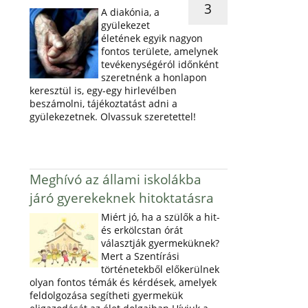
3
A diakónia, a
gyülekezet
életének egyik nagyon
fontos területe, amelynek
tevékenységéról időnként
szeretnénk a honlapon
keresztül is, egy-egy hirlevélben
beszámolni, tájékoztatást adni a
gyülekezetnek. Olvassuk szeretettel!
Meghívó az állami iskolákba
járó gyerekeknek hitoktatásra
Miért jó, ha a szülők a hit-
és erkölcstan órát
választják gyermeküknek?
Mert a Szentírási
történetekből előkerülnek
olyan fontos témák és kérdések, amelyek
feldolgozása segítheti gyermekük