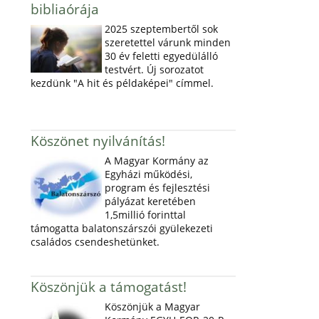
bibliaórája
2025 szeptembertől sok
szeretettel várunk minden
30 év feletti egyedülálló
testvért. Új sorozatot
kezdünk "A hit és példaképei" címmel.
Köszönet nyilvánítás!
A Magyar Kormány az
Egyházi működési,
program és fejlesztési
pályázat keretében
1,5millió forinttal
támogatta balatonszárszói gyülekezeti
családos csendeshetünket.
Köszönjük a támogatást!
Köszönjük a Magyar