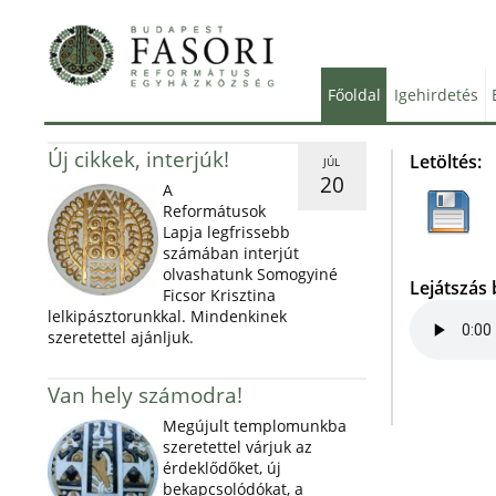
Főoldal
Igehirdetés
Új cikkek, interjúk!
Letöltés:
JÚL
20
A
Reformátusok
Lapja legfrissebb
számában interjút
olvashatunk Somogyiné
Lejátszás
Ficsor Krisztina
lelkipásztorunkkal. Mindenkinek
szeretettel ajánljuk.
Van hely számodra!
Megújult templomunkba
szeretettel várjuk az
érdeklődőket, új
bekapcsolódókat, a