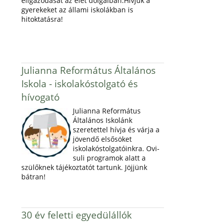
eligazodását az élet dolgaiban.Hívjuk a
gyerekeket az állami iskolákban is
hitoktatásra!
Julianna Református Általános
Iskola - iskolakóstolgató és
hívogató
Julianna Református
Általános Iskolánk
szeretettel hívja és várja a
jövendő elsősöket
iskolakóstolgatóinkra. Ovi-
suli programok alatt a
szülőknek tájékoztatót tartunk. Jöjjünk
bátran!
30 év feletti egyedülállók