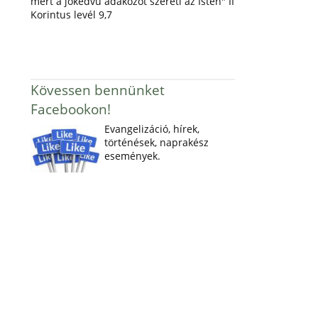
mert a jókedvű adakozót szereti az Isten" II
Korintus levél 9,7
Kövessen bennünket
Facebookon!
Evangelizáció, hírek,
történések, naprakész
események.