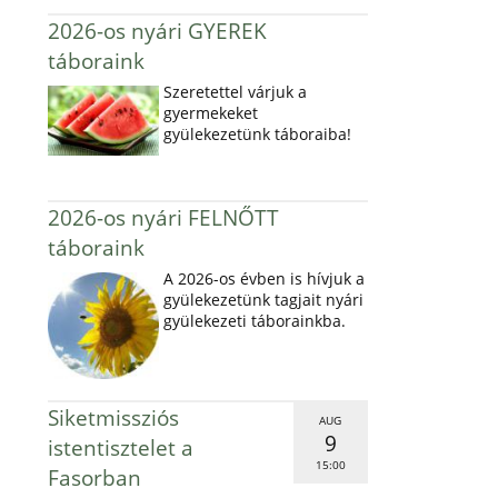
2026-os nyári GYEREK
táboraink
Szeretettel várjuk a
gyermekeket
gyülekezetünk táboraiba!
2026-os nyári FELNŐTT
táboraink
A 2026-os évben is hívjuk a
gyülekezetünk tagjait nyári
gyülekezeti táborainkba.
Siketmissziós
AUG
9
istentisztelet a
15:00
Fasorban