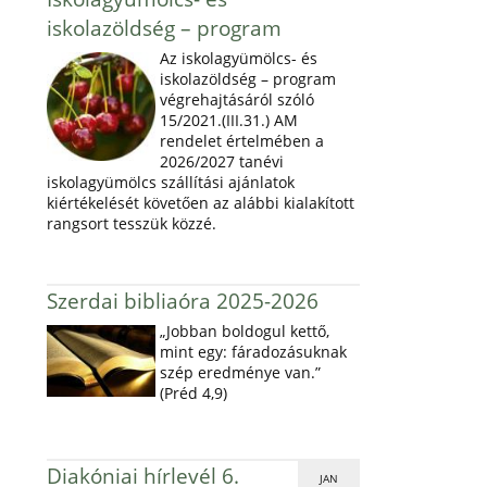
iskolazöldség – program
Az iskolagyümölcs- és
iskolazöldség – program
végrehajtásáról szóló
15/2021.(III.31.) AM
rendelet értelmében a
2026/2027 tanévi
iskolagyümölcs szállítási ajánlatok
kiértékelését követően az alábbi kialakított
rangsort tesszük közzé.
Szerdai bibliaóra 2025-2026
„Jobban boldogul kettő,
mint egy: fáradozásuknak
szép eredménye van.”
(Préd 4,9)
Diakóniai hírlevél 6.
JAN