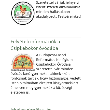
Szeretettel várjuk jelnyelvi
Istentiszteleti alkalmainkra
minden hallásukban
akadályozott Testvéreinket!
Felvételi információk a
Csipkebokor óvódába
A Budapest-Fasori
Református Kollégium
Csipkebokor Óvódája
szeretettel vár minden
óvódás korú gyermeket, akinek szülei
fontosnak tartják, hogy biztonságos, védett,
Isten oltalmában elrejtett kisgyermekkort
élhessen meg gyermekük a közösségi
életében is.
Iskolagyümölcs- és