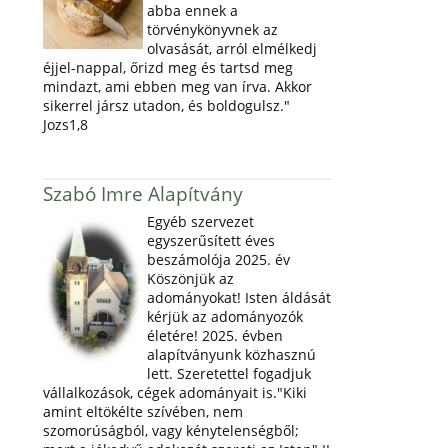
abba ennek a
törvénykönyvnek az
olvasását, arról elmélkedj
éjjel-nappal, őrizd meg és tartsd meg
mindazt, ami ebben meg van írva. Akkor
sikerrel jársz utadon, és boldogulsz."
Jozs1,8
Szabó Imre Alapítvány
Egyéb szervezet
egyszerűsített éves
beszámolója 2025. év
Köszönjük az
adományokat! Isten áldását
kérjük az adományozók
életére! 2025. évben
alapítványunk közhasznú
lett. Szeretettel fogadjuk
vállalkozások, cégek adományait is."Kiki
amint eltökélte szívében, nem
szomorúságból, vagy kénytelenségből;