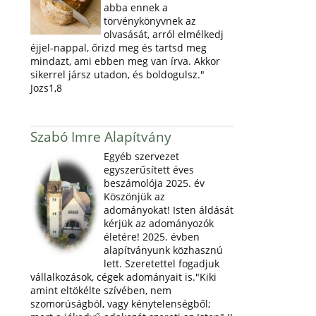
abba ennek a
törvénykönyvnek az
olvasását, arról elmélkedj
éjjel-nappal, őrizd meg és tartsd meg
mindazt, ami ebben meg van írva. Akkor
sikerrel jársz utadon, és boldogulsz."
Jozs1,8
Szabó Imre Alapítvány
Egyéb szervezet
egyszerűsített éves
beszámolója 2025. év
Köszönjük az
adományokat! Isten áldását
kérjük az adományozók
életére! 2025. évben
alapítványunk közhasznú
lett. Szeretettel fogadjuk
vállalkozások, cégek adományait is."Kiki
amint eltökélte szívében, nem
szomorúságból, vagy kénytelenségből;