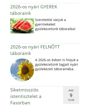
2026-os nyári GYEREK
táboraink
Szeretettel várjuk a
gyermekeket
gyülekezetünk táboraiba!
2026-os nyári FELNŐTT
táboraink
A 2026-os évben is hívjuk a
gyülekezetünk tagjait nyári
gyülekezeti táborainkba.
Siketmissziós
AUG
9
istentisztelet a
15:00
Fasorban