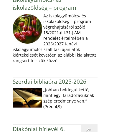
iskolazöldség – program
Az iskolagyümölcs- és
iskolazöldség – program
végrehajtásáról szóló
15/2021.(III.31.) AM
rendelet értelmében a
2026/2027 tanévi
iskolagyümölcs szállítási ajánlatok
kiértékelését követően az alábbi kialakított
rangsort tesszük közzé.
Szerdai bibliaóra 2025-2026
„Jobban boldogul kettő,
mint egy: fáradozásuknak
szép eredménye van.”
(Préd 4,9)
Diakóniai hírlevél 6.
JAN