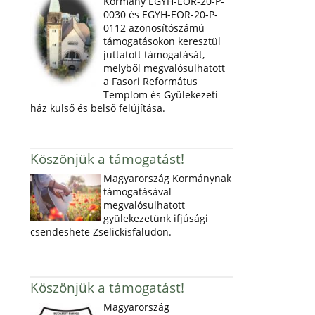
Kormány EGYH-EOR-20-P-
0030 és EGYH-EOR-20-P-
0112 azonosítószámú
támogatásokon keresztül
juttatott támogatását,
melyből megvalósulhatott
a Fasori Református
Templom és Gyülekezeti
ház külső és belső felújítása.
Köszönjük a támogatást!
Magyarország Kormánynak
támogatásával
megvalósulhatott
gyülekezetünk ifjúsági
csendeshete Zselickisfaludon.
Köszönjük a támogatást!
Magyarország