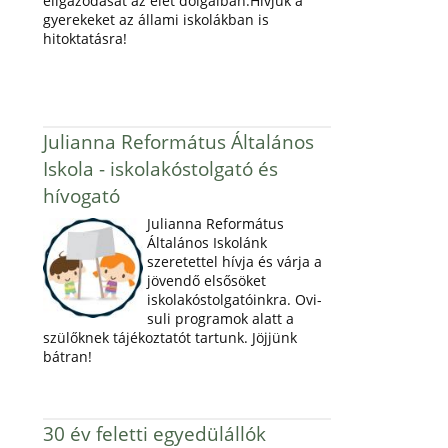
eligazodását az élet dolgaiban.Hívjuk a
gyerekeket az állami iskolákban is
hitoktatásra!
Julianna Református Általános
Iskola - iskolakóstolgató és
hívogató
Julianna Református
Általános Iskolánk
szeretettel hívja és várja a
jövendő elsősöket
iskolakóstolgatóinkra. Ovi-
suli programok alatt a
szülőknek tájékoztatót tartunk. Jöjjünk
bátran!
30 év feletti egyedülállók