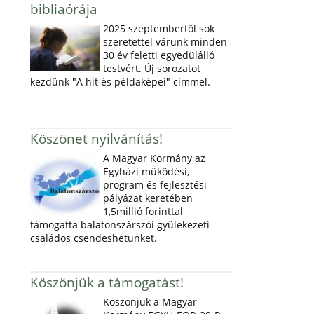
bibliaórája
2025 szeptembertől sok
szeretettel várunk minden
30 év feletti egyedülálló
testvért. Új sorozatot
kezdünk "A hit és példaképei" címmel.
Köszönet nyilvánítás!
A Magyar Kormány az
Egyházi működési,
program és fejlesztési
pályázat keretében
1,5millió forinttal
támogatta balatonszárszói gyülekezeti
családos csendeshetünket.
Köszönjük a támogatást!
Köszönjük a Magyar