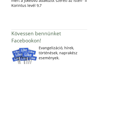
mert a jókedvű adakozót szereti az Isten" II
Korintus levél 9,7
Kövessen bennünket
Facebookon!
Evangelizáció, hírek,
történések, naprakész
események.