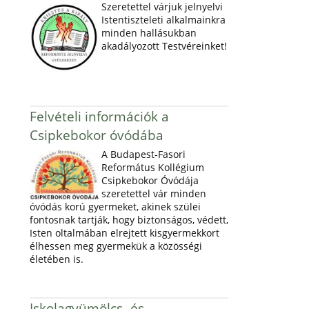
Szeretettel várjuk jelnyelvi
Istentiszteleti alkalmainkra
minden hallásukban
akadályozott Testvéreinket!
Felvételi információk a
Csipkebokor óvódába
A Budapest-Fasori
Református Kollégium
Csipkebokor Óvódája
szeretettel vár minden
óvódás korú gyermeket, akinek szülei
fontosnak tartják, hogy biztonságos, védett,
Isten oltalmában elrejtett kisgyermekkort
élhessen meg gyermekük a közösségi
életében is.
Iskolagyümölcs- és