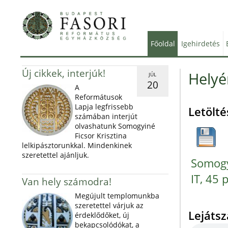
Főoldal
Igehirdetés
Új cikkek, interjúk!
Helyén
JÚL
20
A
Reformátusok
Lapja legfrissebb
Letölté
számában interjút
olvashatunk Somogyiné
Ficsor Krisztina
lelkipásztorunkkal. Mindenkinek
szeretettel ajánljuk.
Somogy
IT, 45 
Van hely számodra!
Megújult templomunkba
szeretettel várjuk az
Lejáts
érdeklődőket, új
bekapcsolódókat, a