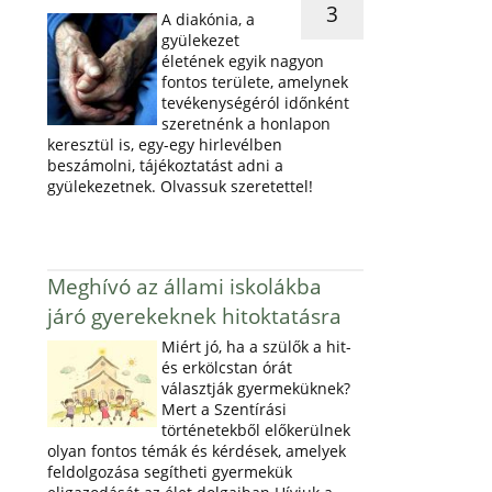
3
A diakónia, a
gyülekezet
életének egyik nagyon
fontos területe, amelynek
tevékenységéról időnként
szeretnénk a honlapon
keresztül is, egy-egy hirlevélben
beszámolni, tájékoztatást adni a
gyülekezetnek. Olvassuk szeretettel!
Meghívó az állami iskolákba
járó gyerekeknek hitoktatásra
Miért jó, ha a szülők a hit-
és erkölcstan órát
választják gyermeküknek?
Mert a Szentírási
történetekből előkerülnek
olyan fontos témák és kérdések, amelyek
feldolgozása segítheti gyermekük