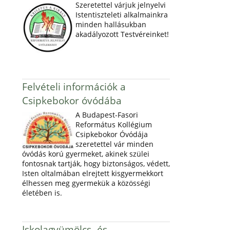
Szeretettel várjuk jelnyelvi
Istentiszteleti alkalmainkra
minden hallásukban
akadályozott Testvéreinket!
Felvételi információk a
Csipkebokor óvódába
A Budapest-Fasori
Református Kollégium
Csipkebokor Óvódája
szeretettel vár minden
óvódás korú gyermeket, akinek szülei
fontosnak tartják, hogy biztonságos, védett,
Isten oltalmában elrejtett kisgyermekkort
élhessen meg gyermekük a közösségi
életében is.
Iskolagyümölcs- és