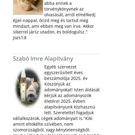
abba ennek a
törvénykönyvnek az
olvasását, arról elmélkedj
éjjel-nappal, őrizd meg és tartsd meg
mindazt, ami ebben meg van írva. Akkor
sikerrel jársz utadon, és boldogulsz."
Jozs1,8
Szabó Imre Alapítvány
Egyéb szervezet
egyszerűsített éves
beszámolója 2025. év
Köszönjük az
adományokat! Isten áldását
kérjük az adományozók
életére! 2025. évben
alapítványunk közhasznú
lett. Szeretettel fogadjuk
vállalkozások, cégek adományait is."Kiki
amint eltökélte szívében, nem
szomorúságból, vagy kénytelenségből;