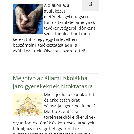
3
A diakónia, a
gyülekezet
életének egyik nagyon
fontos területe, amelynek
tevékenységéról időnként
szeretnénk a honlapon
keresztül is, egy-egy hirlevélben
beszámolni, tájékoztatást adni a
gyülekezetnek. Olvassuk szeretettel!
Meghívó az állami iskolákba
járó gyerekeknek hitoktatásra
Miért jó, ha a szülők a hit-
és erkölcstan órát
választják gyermeküknek?
Mert a Szentírási
történetekből előkerülnek
olyan fontos témák és kérdések, amelyek
feldolgozása segítheti gyermekük