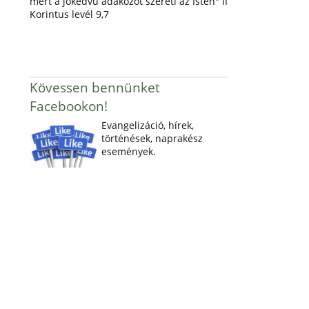
mert a jókedvű adakozót szereti az Isten" II
Korintus levél 9,7
Kövessen bennünket
Facebookon!
Evangelizáció, hírek,
történések, naprakész
események.