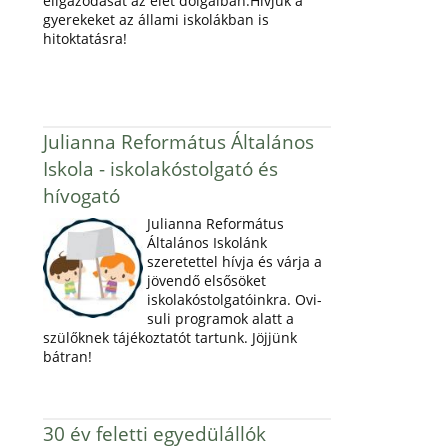
eligazodását az élet dolgaiban.Hívjuk a
gyerekeket az állami iskolákban is
hitoktatásra!
Julianna Református Általános
Iskola - iskolakóstolgató és
hívogató
Julianna Református
Általános Iskolánk
szeretettel hívja és várja a
jövendő elsősöket
iskolakóstolgatóinkra. Ovi-
suli programok alatt a
szülőknek tájékoztatót tartunk. Jöjjünk
bátran!
30 év feletti egyedülállók