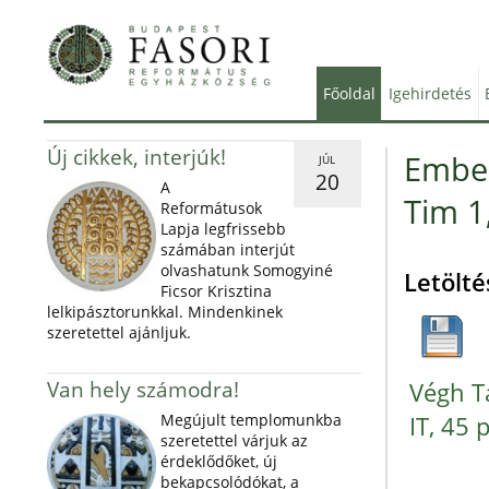
Főoldal
Igehirdetés
Új cikkek, interjúk!
Ember
JÚL
20
A
Tim 1
Reformátusok
Lapja legfrissebb
számában interjút
olvashatunk Somogyiné
Letölté
Ficsor Krisztina
lelkipásztorunkkal. Mindenkinek
szeretettel ajánljuk.
Van hely számodra!
Végh T
Megújult templomunkba
IT, 45 
szeretettel várjuk az
érdeklődőket, új
bekapcsolódókat, a