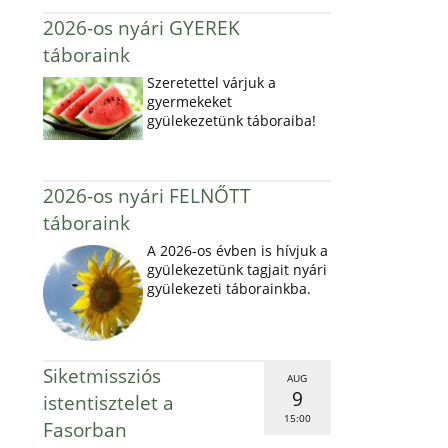
2026-os nyári GYEREK
táboraink
Szeretettel várjuk a
gyermekeket
gyülekezetünk táboraiba!
2026-os nyári FELNŐTT
táboraink
A 2026-os évben is hívjuk a
gyülekezetünk tagjait nyári
gyülekezeti táborainkba.
Siketmissziós
AUG
9
istentisztelet a
15:00
Fasorban