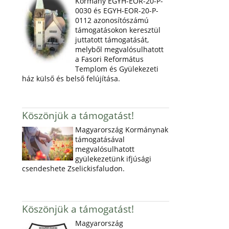
Kormány EGYH-EOR-20-P-
0030 és EGYH-EOR-20-P-
0112 azonosítószámú
támogatásokon keresztül
juttatott támogatását,
melyből megvalósulhatott
a Fasori Református
Templom és Gyülekezeti
ház külső és belső felújítása.
Köszönjük a támogatást!
Magyarország Kormánynak
támogatásával
megvalósulhatott
gyülekezetünk ifjúsági
csendeshete Zselickisfaludon.
Köszönjük a támogatást!
Magyarország