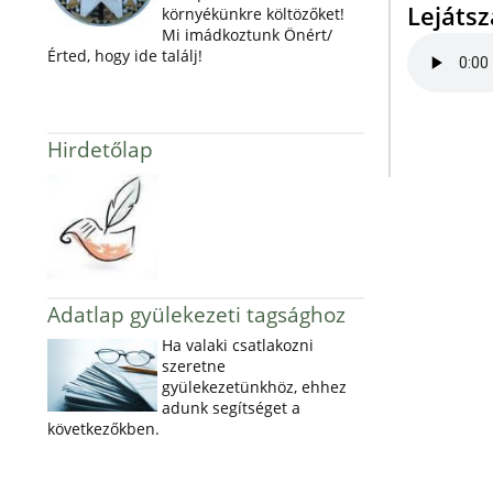
Lejáts
környékünkre költözőket!
Mi imádkoztunk Önért/
Érted, hogy ide találj!
Hirdetőlap
Adatlap gyülekezeti tagsághoz
Ha valaki csatlakozni
szeretne
gyülekezetünkhöz, ehhez
adunk segítséget a
következőkben.