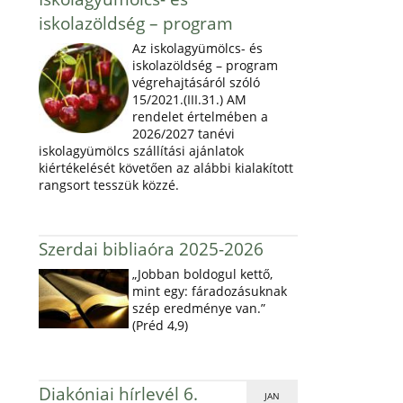
iskolazöldség – program
Az iskolagyümölcs- és
iskolazöldség – program
végrehajtásáról szóló
15/2021.(III.31.) AM
rendelet értelmében a
2026/2027 tanévi
iskolagyümölcs szállítási ajánlatok
kiértékelését követően az alábbi kialakított
rangsort tesszük közzé.
Szerdai bibliaóra 2025-2026
„Jobban boldogul kettő,
mint egy: fáradozásuknak
szép eredménye van.”
(Préd 4,9)
Diakóniai hírlevél 6.
JAN