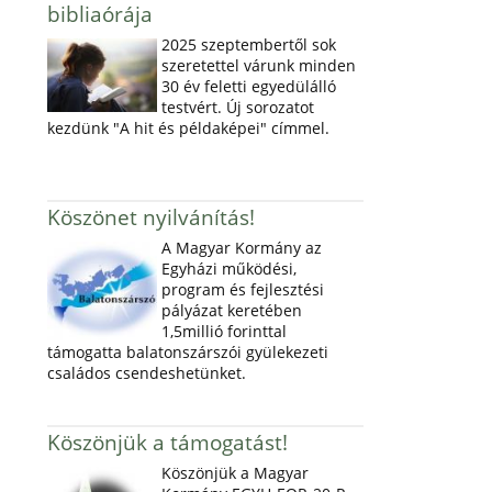
bibliaórája
2025 szeptembertől sok
szeretettel várunk minden
30 év feletti egyedülálló
testvért. Új sorozatot
kezdünk "A hit és példaképei" címmel.
Köszönet nyilvánítás!
A Magyar Kormány az
Egyházi működési,
program és fejlesztési
pályázat keretében
1,5millió forinttal
támogatta balatonszárszói gyülekezeti
családos csendeshetünket.
Köszönjük a támogatást!
Köszönjük a Magyar