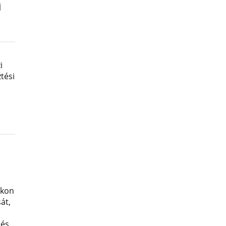
j
i
tési
okon
át,
 és