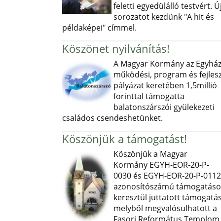
feletti egyedülálló testvért. Ú
sorozatot kezdünk "A hit és
példaképei" címmel.
Köszönet nyilvánítás!
A Magyar Kormány az Egyház
működési, program és fejlesz
pályázat keretében 1,5millió
forinttal támogatta
balatonszárszói gyülekezeti
családos csendeshetünket.
Köszönjük a támogatást!
Köszönjük a Magyar
Kormány EGYH-EOR-20-P-
0030 és EGYH-EOR-20-P-0112
azonosítószámú támogatás
keresztül juttatott támogatás
melyből megvalósulhatott a
Fasori Református Templom