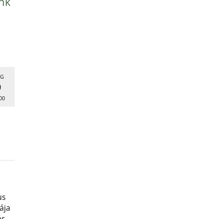
nk
G
9
00
us
ája
ás