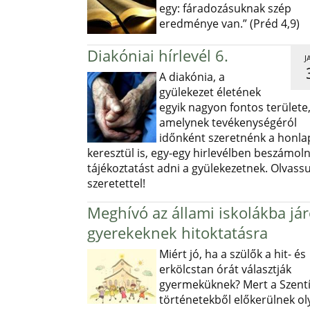
egy: fáradozásuknak szép
eredménye van.” (Préd 4,9)
Diakóniai hírlevél 6.
J
A diakónia, a
gyülekezet életének
egyik nagyon fontos területe
amelynek tevékenységéról
időnként szeretnénk a honl
keresztül is, egy-egy hirlevélben beszámoln
tájékoztatást adni a gyülekezetnek. Olvass
szeretettel!
Meghívó az állami iskolákba já
gyerekeknek hitoktatásra
Miért jó, ha a szülők a hit- és
erkölcstan órát választják
gyermeküknek? Mert a Szentí
történetekből előkerülnek ol