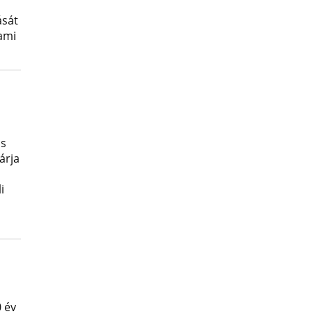
ását
lami
os
árja
i
 év