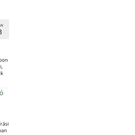
AN
3
,
apon
i,
uk
ró
rási
yan