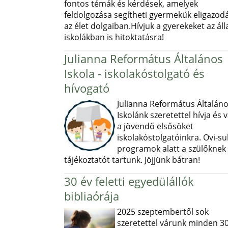
fontos témák és kérdések, amelyek
feldolgozása segítheti gyermekük eligazod
az élet dolgaiban.Hívjuk a gyerekeket az ál
iskolákban is hitoktatásra!
Julianna Református Általános
Iskola - iskolakóstolgató és
hívogató
Julianna Református Általán
Iskolánk szeretettel hívja és v
a jövendő elsősöket
iskolakóstolgatóinkra. Ovi-sul
programok alatt a szülőknek
tájékoztatót tartunk. Jöjjünk bátran!
30 év feletti egyedülállók
bibliaórája
2025 szeptembertől sok
szeretettel várunk minden 30