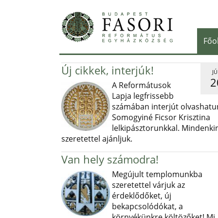
Főo
Új cikkek, interjúk!
JÚ
2
A Reformátusok
Lapja legfrissebb
számában interjút olvashatu
Somogyiné Ficsor Krisztina
lelkipásztorunkkal. Mindenki
szeretettel ajánljuk.
Van hely számodra!
Megújult templomunkba
szeretettel várjuk az
érdeklődőket, új
bekapcsolódókat, a
környékünkre költözőket! Mi