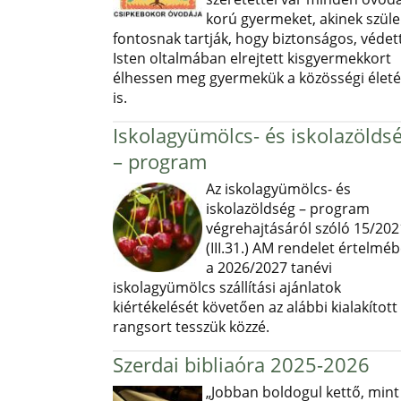
korú gyermeket, akinek szüle
fontosnak tartják, hogy biztonságos, védett
Isten oltalmában elrejtett kisgyermekkort
élhessen meg gyermekük a közösségi élet
is.
Iskolagyümölcs- és iskolazölds
– program
Az iskolagyümölcs- és
iskolazöldség – program
végrehajtásáról szóló 15/202
(III.31.) AM rendelet értelmé
a 2026/2027 tanévi
iskolagyümölcs szállítási ajánlatok
kiértékelését követően az alábbi kialakított
rangsort tesszük közzé.
Szerdai bibliaóra 2025-2026
„Jobban boldogul kettő, mint