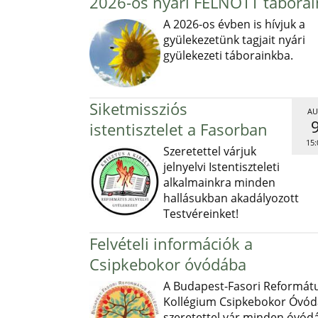
2026-os nyári FELNŐTT táborai
A 2026-os évben is hívjuk a
gyülekezetünk tagjait nyári
gyülekezeti táborainkba.
Siketmissziós
AU
istentisztelet a Fasorban
15:
Szeretettel várjuk
jelnyelvi Istentiszteleti
alkalmainkra minden
hallásukban akadályozott
Testvéreinket!
Felvételi információk a
Csipkebokor óvódába
A Budapest-Fasori Reformát
Kollégium Csipkebokor Óvód
szeretettel vár minden óvód