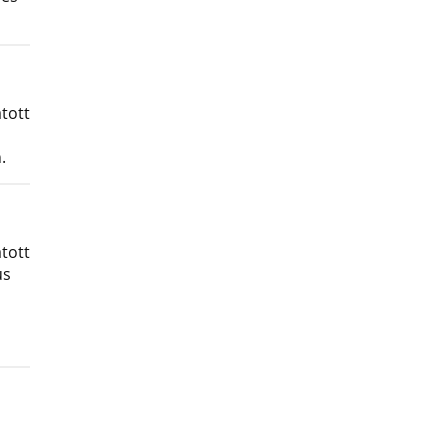
tott
.
tott
us