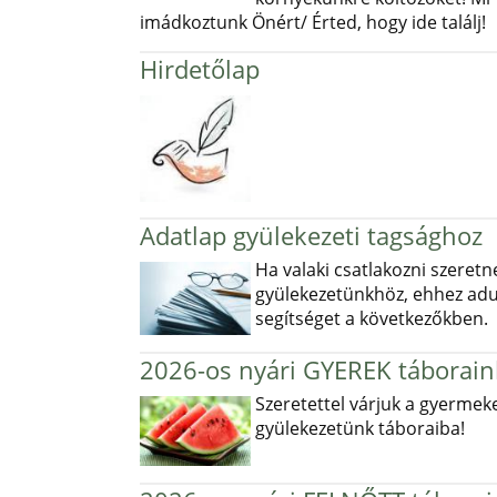
imádkoztunk Önért/ Érted, hogy ide találj!
Hirdetőlap
Adatlap gyülekezeti tagsághoz
Ha valaki csatlakozni szeretn
gyülekezetünkhöz, ehhez ad
segítséget a következőkben.
2026-os nyári GYEREK táborain
Szeretettel várjuk a gyermek
gyülekezetünk táboraiba!