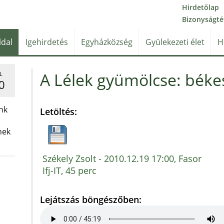
Hirdetőlap
Bizonyságté
ldal
Igehirdetés
Egyházközség
Gyülekezeti élet
H
A Lélek gyümölcse: békes
L
0
nk
Letöltés:
nek
Székely Zsolt - 2010.12.19 17:00, Fasor
Ifj-IT, 45 perc
Lejátszás böngészőben: