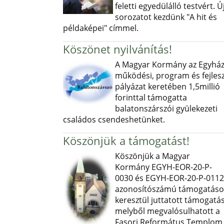
feletti egyedülálló testvért. Ú
sorozatot kezdünk "A hit és
példaképei" címmel.
Köszönet nyilvánítás!
A Magyar Kormány az Egyház
működési, program és fejlesz
pályázat keretében 1,5millió
forinttal támogatta
balatonszárszói gyülekezeti
családos csendeshetünket.
Köszönjük a támogatást!
Köszönjük a Magyar
Kormány EGYH-EOR-20-P-
0030 és EGYH-EOR-20-P-0112
azonosítószámú támogatás
keresztül juttatott támogatás
melyből megvalósulhatott a
Fasori Református Templom