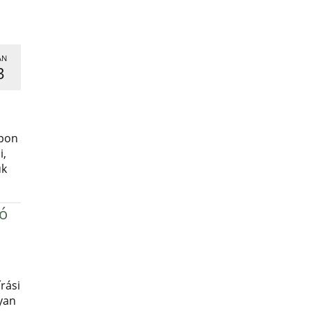
AN
3
,
apon
i,
uk
ró
rási
yan