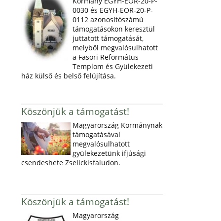
Kormány EGYH-EOR-20-P-
0030 és EGYH-EOR-20-P-
0112 azonosítószámú
támogatásokon keresztül
juttatott támogatását,
melyből megvalósulhatott
a Fasori Református
Templom és Gyülekezeti
ház külső és belső felújítása.
Köszönjük a támogatást!
Magyarország Kormánynak
támogatásával
megvalósulhatott
gyülekezetünk ifjúsági
csendeshete Zselickisfaludon.
Köszönjük a támogatást!
Magyarország