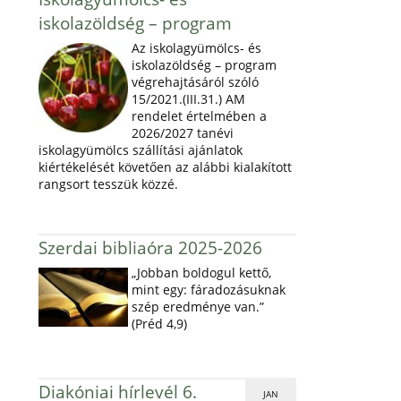
iskolazöldség – program
Az iskolagyümölcs- és
iskolazöldség – program
végrehajtásáról szóló
15/2021.(III.31.) AM
rendelet értelmében a
2026/2027 tanévi
iskolagyümölcs szállítási ajánlatok
kiértékelését követően az alábbi kialakított
rangsort tesszük közzé.
Szerdai bibliaóra 2025-2026
„Jobban boldogul kettő,
mint egy: fáradozásuknak
szép eredménye van.”
(Préd 4,9)
Diakóniai hírlevél 6.
JAN