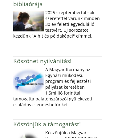
bibliaórája
2025 szeptembertől sok
szeretettel várunk minden
30 év feletti egyedülálló
testvért. Új sorozatot
kezdünk "A hit és példaképei" címmel.
Köszönet nyilvánítás!
A Magyar Kormány az
Egyházi működési,
program és fejlesztési
pályázat keretében
1,5millió forinttal
támogatta balatonszárszói gyülekezeti
családos csendeshetünket.
Köszönjük a támogatást!
Köszönjük a Magyar