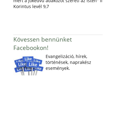
mert a jókedvű adakozót szereti az Isten" II
Korintus levél 9,7
Kövessen bennünket
Facebookon!
Evangelizáció, hírek,
történések, naprakész
események.