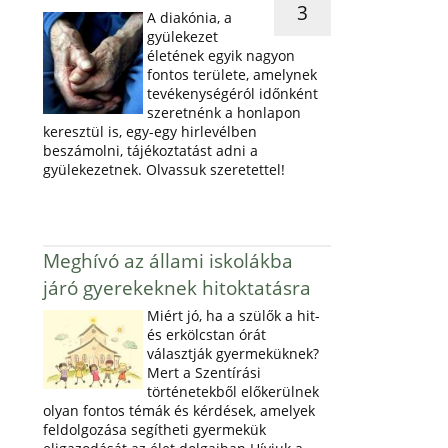
3
A diakónia, a
gyülekezet
életének egyik nagyon
fontos területe, amelynek
tevékenységéról időnként
szeretnénk a honlapon
keresztül is, egy-egy hirlevélben
beszámolni, tájékoztatást adni a
gyülekezetnek. Olvassuk szeretettel!
Meghívó az állami iskolákba
járó gyerekeknek hitoktatásra
Miért jó, ha a szülők a hit-
és erkölcstan órát
választják gyermeküknek?
Mert a Szentírási
történetekből előkerülnek
olyan fontos témák és kérdések, amelyek
feldolgozása segítheti gyermekük