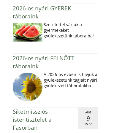
2026-os nyári GYEREK
táboraink
Szeretettel várjuk a
gyermekeket
gyülekezetünk táboraiba!
2026-os nyári FELNŐTT
táboraink
A 2026-os évben is hívjuk a
gyülekezetünk tagjait nyári
gyülekezeti táborainkba.
Siketmissziós
AUG
9
istentisztelet a
15:00
Fasorban