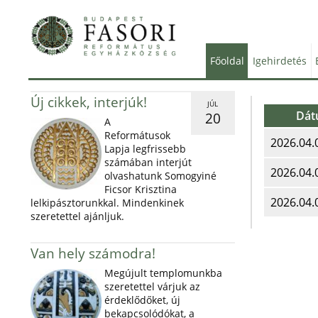
Főoldal
Igehirdetés
Új cikkek, interjúk!
JÚL
Dá
20
A
Reformátusok
2026.04.
Lapja legfrissebb
számában interjút
2026.04.
olvashatunk Somogyiné
Ficsor Krisztina
2026.04.
lelkipásztorunkkal. Mindenkinek
szeretettel ajánljuk.
Van hely számodra!
Megújult templomunkba
szeretettel várjuk az
érdeklődőket, új
bekapcsolódókat, a