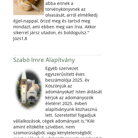
abba ennek a
törvénykönyvnek az
olvasását, arról elmélkedj
éjjel-nappal, őrizd meg és tartsd meg
mindazt, ami ebben meg van írva. Akkor
sikerrel jársz utadon, és boldogulsz."
Jozs1,8
Szabó Imre Alapítvány
Egyéb szervezet
egyszerűsített éves
beszámolója 2025. év
Köszönjük az
adományokat! Isten áldását
kérjük az adományozók
életére! 2025. évben
alapítványunk közhasznú
lett. Szeretettel fogadjuk
vállalkozások, cégek adományait is."Kiki
amint eltökélte szívében, nem
szomorúságból, vagy kénytelenségből;