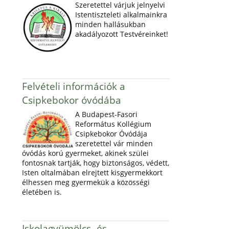
Szeretettel várjuk jelnyelvi
Istentiszteleti alkalmainkra
minden hallásukban
akadályozott Testvéreinket!
Felvételi információk a
Csipkebokor óvódába
A Budapest-Fasori
Református Kollégium
Csipkebokor Óvódája
szeretettel vár minden
óvódás korú gyermeket, akinek szülei
fontosnak tartják, hogy biztonságos, védett,
Isten oltalmában elrejtett kisgyermekkort
élhessen meg gyermekük a közösségi
életében is.
Iskolagyümölcs- és