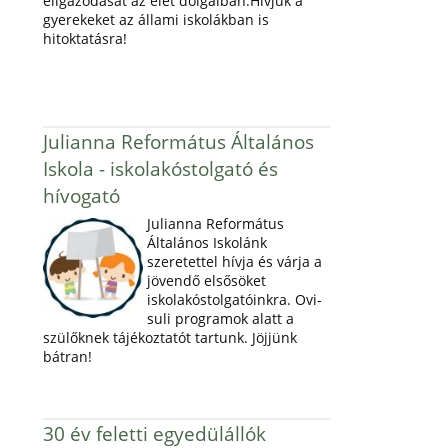
eligazodását az élet dolgaiban.Hívjuk a
gyerekeket az állami iskolákban is
hitoktatásra!
Julianna Református Általános
Iskola - iskolakóstolgató és
hívogató
Julianna Református
Általános Iskolánk
szeretettel hívja és várja a
jövendő elsősöket
iskolakóstolgatóinkra. Ovi-
suli programok alatt a
szülőknek tájékoztatót tartunk. Jöjjünk
bátran!
30 év feletti egyedülállók