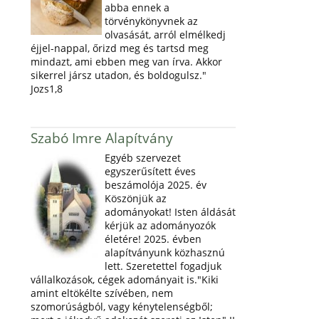
abba ennek a
törvénykönyvnek az
olvasását, arról elmélkedj
éjjel-nappal, őrizd meg és tartsd meg
mindazt, ami ebben meg van írva. Akkor
sikerrel jársz utadon, és boldogulsz."
Jozs1,8
Szabó Imre Alapítvány
Egyéb szervezet
egyszerűsített éves
beszámolója 2025. év
Köszönjük az
adományokat! Isten áldását
kérjük az adományozók
életére! 2025. évben
alapítványunk közhasznú
lett. Szeretettel fogadjuk
vállalkozások, cégek adományait is."Kiki
amint eltökélte szívében, nem
szomorúságból, vagy kénytelenségből;