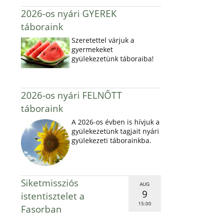
2026-os nyári GYEREK
táboraink
Szeretettel várjuk a
gyermekeket
gyülekezetünk táboraiba!
2026-os nyári FELNŐTT
táboraink
A 2026-os évben is hívjuk a
gyülekezetünk tagjait nyári
gyülekezeti táborainkba.
Siketmissziós
AUG
9
istentisztelet a
15:00
Fasorban