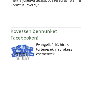
mert a jókedvű adakozót szereti az Isten" II
Korintus levél 9,7
Kövessen bennünket
Facebookon!
Evangelizáció, hírek,
történések, naprakész
események.