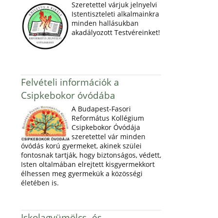
Szeretettel várjuk jelnyelvi
Istentiszteleti alkalmainkra
minden hallásukban
akadályozott Testvéreinket!
Felvételi információk a
Csipkebokor óvódába
A Budapest-Fasori
Református Kollégium
Csipkebokor Óvódája
szeretettel vár minden
óvódás korú gyermeket, akinek szülei
fontosnak tartják, hogy biztonságos, védett,
Isten oltalmában elrejtett kisgyermekkort
élhessen meg gyermekük a közösségi
életében is.
Iskolagyümölcs- és