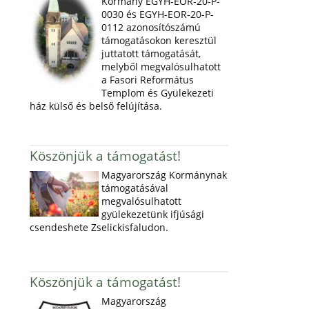
Kormány EGYH-EOR-20-P-
0030 és EGYH-EOR-20-P-
0112 azonosítószámú
támogatásokon keresztül
juttatott támogatását,
melyből megvalósulhatott
a Fasori Református
Templom és Gyülekezeti
ház külső és belső felújítása.
Köszönjük a támogatást!
Magyarország Kormánynak
támogatásával
megvalósulhatott
gyülekezetünk ifjúsági
csendeshete Zselickisfaludon.
Köszönjük a támogatást!
Magyarország