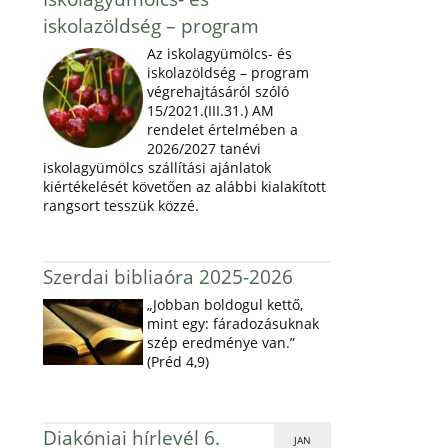
iskolazöldség – program
Az iskolagyümölcs- és
iskolazöldség – program
végrehajtásáról szóló
15/2021.(III.31.) AM
rendelet értelmében a
2026/2027 tanévi
iskolagyümölcs szállítási ajánlatok
kiértékelését követően az alábbi kialakított
rangsort tesszük közzé.
Szerdai bibliaóra 2025-2026
„Jobban boldogul kettő,
mint egy: fáradozásuknak
szép eredménye van.”
(Préd 4,9)
Diakóniai hírlevél 6.
JAN