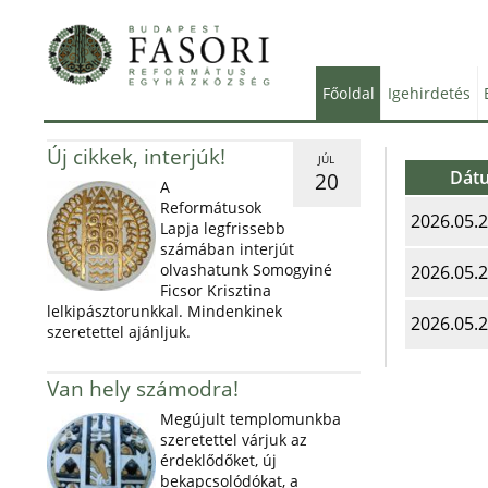
Főoldal
Igehirdetés
Új cikkek, interjúk!
JÚL
Dát
20
A
Reformátusok
2026.05.2
Lapja legfrissebb
számában interjút
olvashatunk Somogyiné
2026.05.2
Ficsor Krisztina
lelkipásztorunkkal. Mindenkinek
2026.05.2
szeretettel ajánljuk.
Van hely számodra!
Megújult templomunkba
szeretettel várjuk az
érdeklődőket, új
bekapcsolódókat, a