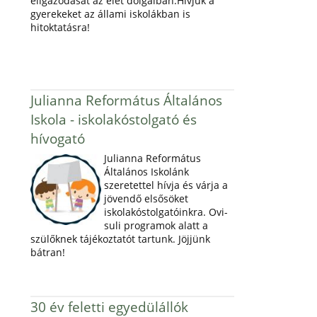
eligazodását az élet dolgaiban.Hívjuk a
gyerekeket az állami iskolákban is
hitoktatásra!
Julianna Református Általános
Iskola - iskolakóstolgató és
hívogató
Julianna Református
Általános Iskolánk
szeretettel hívja és várja a
jövendő elsősöket
iskolakóstolgatóinkra. Ovi-
suli programok alatt a
szülőknek tájékoztatót tartunk. Jöjjünk
bátran!
30 év feletti egyedülállók