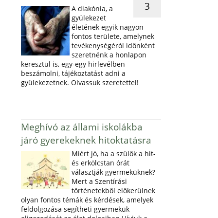
3
A diakónia, a
gyülekezet
életének egyik nagyon
fontos területe, amelynek
tevékenységéról időnként
szeretnénk a honlapon
keresztül is, egy-egy hirlevélben
beszámolni, tájékoztatást adni a
gyülekezetnek. Olvassuk szeretettel!
Meghívó az állami iskolákba
járó gyerekeknek hitoktatásra
Miért jó, ha a szülők a hit-
és erkölcstan órát
választják gyermeküknek?
Mert a Szentírási
történetekből előkerülnek
olyan fontos témák és kérdések, amelyek
feldolgozása segítheti gyermekük