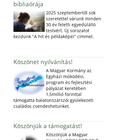
bibliaórája
2025 szeptembertől sok
szeretettel várunk minden
30 év feletti egyedülálló
testvért. Új sorozatot
kezdünk "A hit és példaképei" címmel.
Köszönet nyilvánítás!
A Magyar Kormány az
Egyházi működési,
program és fejlesztési
pályázat keretében
1,5millió forinttal
támogatta balatonszárszói gyülekezeti
családos csendeshetünket.
Köszönjük a támogatást!
Köszönjük a Magyar