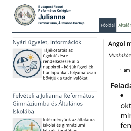
Főoldal
Általá
Nyári ügyelet, információk
Angol 
Tájékoztatás az
Munkaközö
ügyintézésre
rendelkezésre álló
napokról - kérjük figyeljék
"I am
honlapunkat, folyamatosan
bővítjük a tudnivalókat.
Felad
Felvételi a Julianna Református
Gimnáziumba és Általános
ok
Iskolába
m
Intézményünk az általános
fe
iskolai és gimnáziumi
képzés keretében