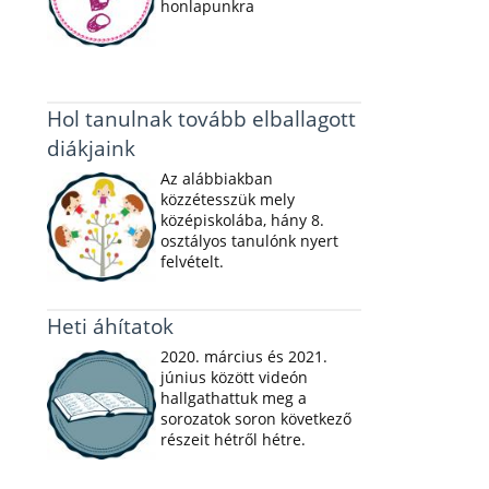
honlapunkra
Hol tanulnak tovább elballagott
diákjaink
Az alábbiakban
közzétesszük mely
középiskolába, hány 8.
osztályos tanulónk nyert
felvételt.
Heti áhítatok
2020. március és 2021.
június között videón
hallgathattuk meg a
sorozatok soron következő
részeit hétről hétre.