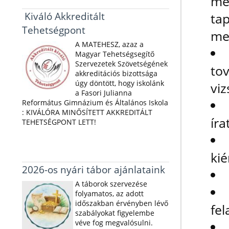
m
Kiváló Akkreditált
ta
Tehetségpont
me
A MATEHESZ, azaz a
Magyar Tehetségsegítő
Szervezetek Szövetségének
to
akkreditációs bizottsága
úgy döntött, hogy iskolánk
viz
a Fasori Julianna
Református Gimnázium és Általános Iskola
: KIVÁLÓRA MINŐSÍTETT AKKREDITÁLT
íra
TEHETSÉGPONT LETT!
kié
2026-os nyári tábor ajánlataink
A táborok szervezése
folyamatos, az adott
időszakban érvényben lévő
fel
szabályokat figyelembe
véve fog megvalósulni.