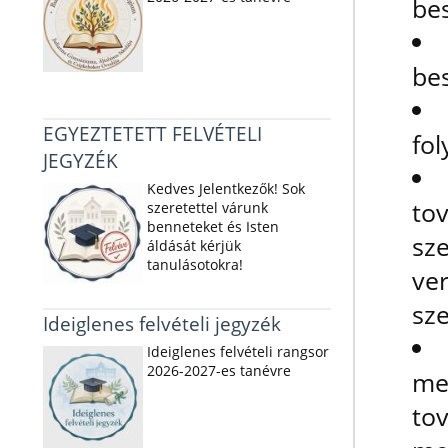
be
be
EGYEZTETETT FELVÉTELI
fo
JEGYZÉK
Kedves Jelentkezők! Sok
to
szeretettel várunk
benneteket és Isten
sz
áldását kérjük
tanulásotokra!
ve
sze
Ideiglenes felvételi jegyzék
Ideiglenes felvételi rangsor
2026-2027-es tanévre
me
to