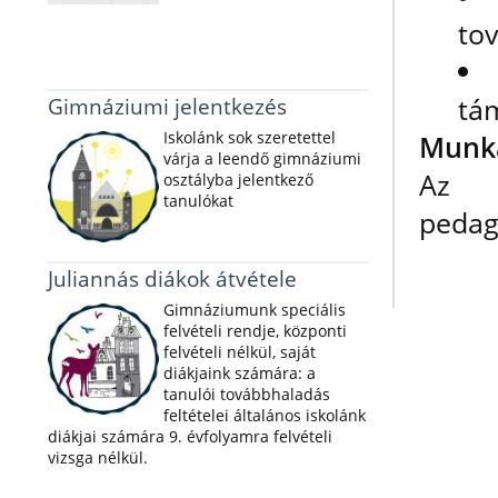
to
tá
Gimnáziumi jelentkezés
Iskolánk sok szeretettel
Munka
várja a leendő gimnáziumi
Az i
osztályba jelentkező
tanulókat
pedag
Juliannás diákok átvétele
Gimnáziumunk speciális
felvételi rendje, központi
felvételi nélkül, saját
diákjaink számára: a
tanulói továbbhaladás
feltételei általános iskolánk
diákjai számára 9. évfolyamra felvételi
vizsga nélkül.