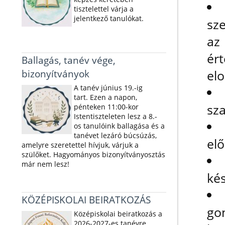
tisztelettel várja a
jelentkező tanulókat.
sz
a
ér
Ballagás, tanév vége,
bizonyítványok
elo
A tanév június 19.-ig
tart. Ezen a napon,
sza
pénteken 11:00-kor
Istentiszteleten lesz a 8.-
os tanulóink ballagása és a
tanévet lezáró búcsúzás,
elő
amelyre szeretettel hívjuk, várjuk a
szülőket. Hagyományos bizonyítványosztás
már nem lesz!
kés
KÖZÉPISKOLAI BEIRATKOZÁS
go
Középiskolai beiratkozás a
2026-2027-es tanévre