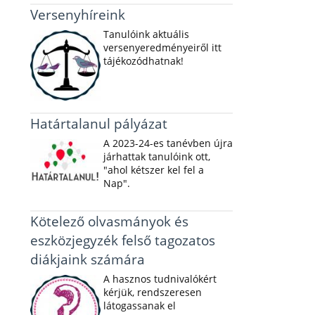
Versenyhíreink
Tanulóink aktuális
versenyeredményeiről itt
tájékozódhatnak!
Határtalanul pályázat
A 2023-24-es tanévben újra
járhattak tanulóink ott,
"ahol kétszer kel fel a
Nap".
Kötelező olvasmányok és
eszközjegyzék felső tagozatos
diákjaink számára
A hasznos tudnivalókért
kérjük, rendszeresen
látogassanak el