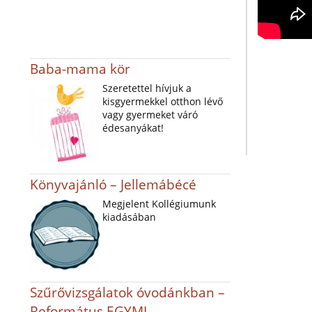
Baba-mama kör
Szeretettel hívjuk a
kisgyermekkel otthon lévő
vagy gyermeket váró
édesanyákat!
Könyvajánló – Jellemábécé
Megjelent Kollégiumunk
kiadásában
Szűrővizsgálatok óvodánkban –
Református EGYMI