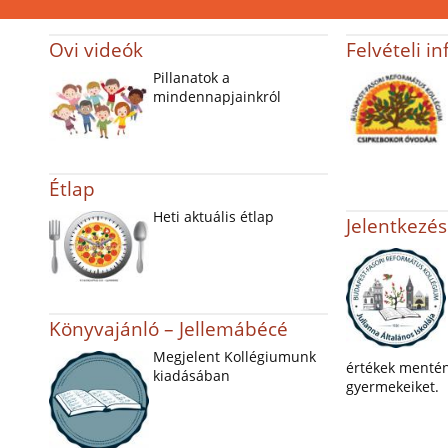
Ovi videók
Felvételi i
Pillanatok a
mindennapjainkról
Étlap
Heti aktuális étlap
Jelentkezés
Könyvajánló – Jellemábécé
Megjelent Kollégiumunk
értékek mentén
kiadásában
gyermekeiket.