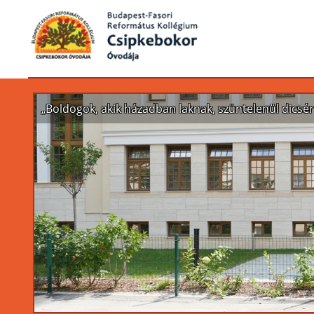
„Boldogok, akik házadban laknak, szüntelenül dicsér