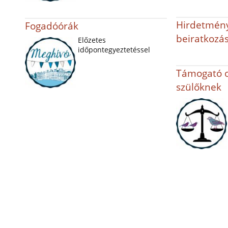
Hirdetmény
Fogadóórák
beiratkozás
Előzetes
időpontegyeztetéssel
Támogató 
szülőknek