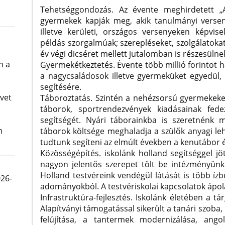
Tehetséggondozás. Az évente meghirdetett „A
gyermekek kapják meg, akik tanulmányi verseny
illetve kerületi, országos versenyeken képvis
példás szorgalmúak; szerepléseket, szolgálatokat v
év végi dicséret mellett jutalomban is részesülne
n a
Gyermekétkeztetés. Évente több millió forintot ha
a nagycsaládosok illetve gyermeküket egyedül,
segítésére.
vet
Táboroztatás. Szintén a nehézsorsú gyermekeket
táborok, sportrendezvények kiadásainak fede
segítségét. Nyári táborainkba is szeretnénk 
m
táborok költsége meghaladja a szülők anyagi lehe
tudtunk segíteni az elmúlt években a kenutábor 
Közösségépítés. iskolánk holland segítséggel jött
nagyon jelentős szerepet tölt be intézményün
Holland testvéreink vendégül látását is több ízb
026-
adományokból. A testvériskolai kapcsolatok ápolá
Infrastruktúra-fejlesztés. Iskolánk életében a tá
Alapítványi támogatással sikerült a tanári szoba,
felújítása, a tantermek modernizálása, angol