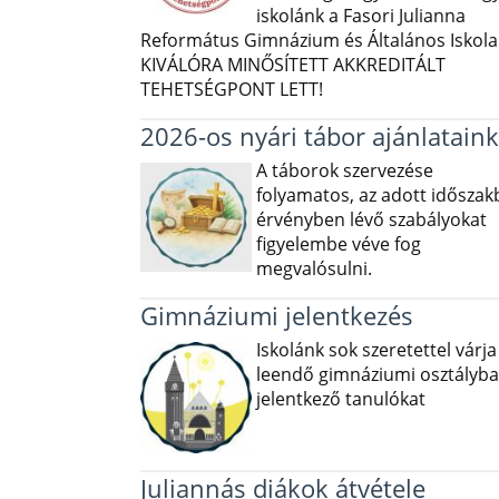
iskolánk a Fasori Julianna
Református Gimnázium és Általános Iskola 
KIVÁLÓRA MINŐSÍTETT AKKREDITÁLT
TEHETSÉGPONT LETT!
2026-os nyári tábor ajánlataink
A táborok szervezése
folyamatos, az adott idősza
érvényben lévő szabályokat
figyelembe véve fog
megvalósulni.
Gimnáziumi jelentkezés
Iskolánk sok szeretettel várja
leendő gimnáziumi osztályba
jelentkező tanulókat
Juliannás diákok átvétele