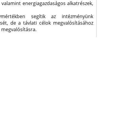
e valamint energiagazdaságos alkatrészek,
ymértékben segítik az intézményünk
ét, de a távlati célok megvalósításához
 megvalósításra.