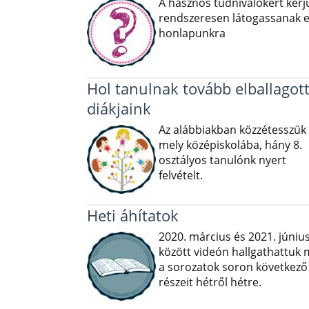
A hasznos tudnivalókért kérj
rendszeresen látogassanak e
honlapunkra
Hol tanulnak tovább elballagot
diákjaink
Az alábbiakban közzétesszük
mely középiskolába, hány 8.
osztályos tanulónk nyert
felvételt.
Heti áhítatok
2020. március és 2021. júniu
között videón hallgathattuk
a sorozatok soron következő
részeit hétről hétre.