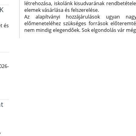
létrehozása, iskolánk kisudvarának rendbetétel
K
elemek vásárlása és felszerelése.
Az alapítványi hozzájárulások ugyan nag
előmeneteléhez szükséges források előteremtés
t és
nem mindig elegendőek. Sok elgondolás vár még
026-
t
y