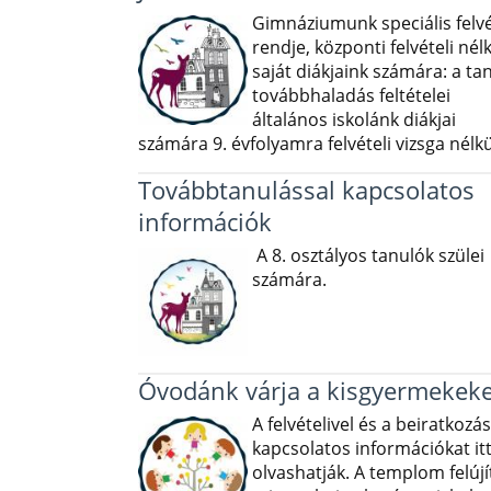
Gimnáziumunk speciális felvé
rendje, központi felvételi nélk
saját diákjaink számára: a ta
továbbhaladás feltételei
általános iskolánk diákjai
számára 9. évfolyamra felvételi vizsga nélkü
Továbbtanulással kapcsolatos
információk
A 8. osztályos tanulók szülei
számára.
Óvodánk várja a kisgyermekeke
A felvételivel és a beiratkozás
kapcsolatos információkat it
olvashatják. A templom felújí