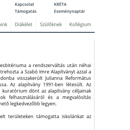
Kapcsolat
KRÉTA
Támogatás
Eseménynaptár
ink
Diákélet
Szülőknek
Kollégium
esbitériuma a rendszerváltás után néhai
étrehozta a Szabó Imre Alapítványt azzal a
ajdonba visszakerült Julianna Református
sa. Az alapítvány 1991-ben létesült. Az
i kuratórium dönt az alapítvány céljainak
sok felhasználásáról és a megvalósítás
hető legkedvezőbb legyen.
lt területeken támogatta iskolánkat az