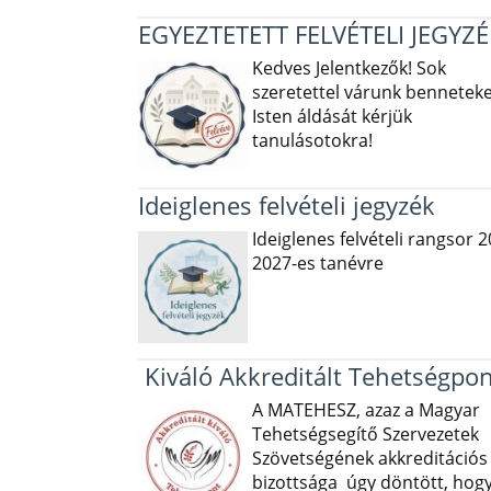
EGYEZTETETT FELVÉTELI JEGYZÉ
Kedves Jelentkezők! Sok
szeretettel várunk benneteke
Isten áldását kérjük
tanulásotokra!
Ideiglenes felvételi jegyzék
Ideiglenes felvételi rangsor 2
2027-es tanévre
Kiváló Akkreditált Tehetségpon
A MATEHESZ, azaz a Magyar
Tehetségsegítő Szervezetek
Szövetségének akkreditációs
bizottsága úgy döntött, hog