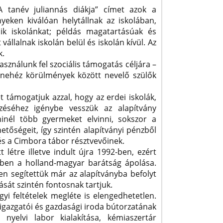
 tanév juliannás diákja” címet azok a
eken kiválóan helytállnak az iskolában,
elik iskolánkat; példás magatartásúak és
állalnak iskolán belül és iskolán kívül. Az
k.
sználunk fel szociális támogatás céljára –
 nehéz körülmények között nevelő szülők
 támogatjuk azzal, hogy az erdei iskolák,
zéséhez igénybe vesszük az alapítvány
minél több gyermeket elvinni, sokszor a
tőségeit, így szintén alapítványi pénzből
és a Cimbora tábor résztvevőinek.
 létre illetve indult újra 1992-ben, ezért
kben a holland-magyar barátság ápolása.
en segítettük már az alapítványba befolyt
sát szintén fontosnak tartjuk.
rgyi feltételek megléte is elengedhetetlen.
 igazgatói és gazdasági iroda bútorzatának
 nyelvi labor kialakítása, kémiaszertár