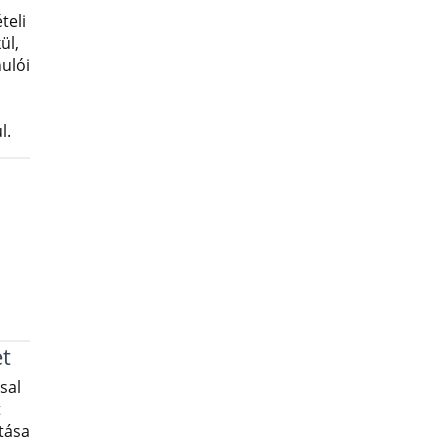
teli
ül,
nulói
l.
t
sal
t
tása