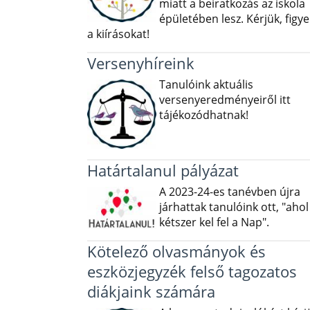
miatt a beiratkozás az iskola
épületében lesz. Kérjük, figye
a kiírásokat!
Versenyhíreink
Tanulóink aktuális
versenyeredményeiről itt
tájékozódhatnak!
Határtalanul pályázat
A 2023-24-es tanévben újra
járhattak tanulóink ott, "ahol
kétszer kel fel a Nap".
Kötelező olvasmányok és
eszközjegyzék felső tagozatos
diákjaink számára