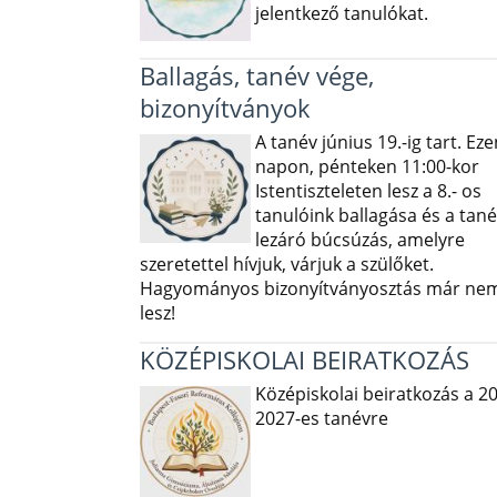
jelentkező tanulókat.
Ballagás, tanév vége,
bizonyítványok
A tanév június 19.-ig tart. Eze
napon, pénteken 11:00-kor
Istentiszteleten lesz a 8.- os
tanulóink ballagása és a tané
lezáró búcsúzás, amelyre
szeretettel hívjuk, várjuk a szülőket.
Hagyományos bizonyítványosztás már ne
lesz!
KÖZÉPISKOLAI BEIRATKOZÁS
Középiskolai beiratkozás a 2
2027-es tanévre