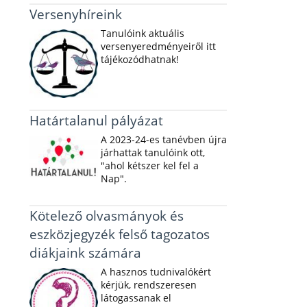
Versenyhíreink
Tanulóink aktuális
versenyeredményeiről itt
tájékozódhatnak!
Határtalanul pályázat
A 2023-24-es tanévben újra
járhattak tanulóink ott,
"ahol kétszer kel fel a
Nap".
Kötelező olvasmányok és
eszközjegyzék felső tagozatos
diákjaink számára
A hasznos tudnivalókért
kérjük, rendszeresen
látogassanak el