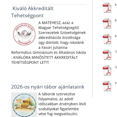
K
Kiváló Akkreditált
Tehetségpont
M
A MATEHESZ, azaz a
Magyar Tehetségsegítő
Szervezetek Szövetségének
M
akkreditációs bizottsága
úgy döntött, hogy iskolánk
a Fasori Julianna
T
Református Gimnázium és Általános Iskola
: KIVÁLÓRA MINŐSÍTETT AKKREDITÁLT
TEHETSÉGPONT LETT!
T
V
2026-os nyári tábor ajánlataink
A táborok szervezése
folyamatos, az adott
időszakban érvényben lévő
szabályokat figyelembe
véve fog megvalósulni.