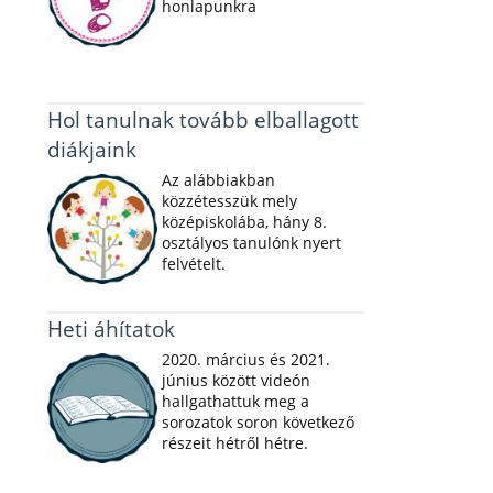
honlapunkra
Hol tanulnak tovább elballagott
diákjaink
Az alábbiakban
közzétesszük mely
középiskolába, hány 8.
osztályos tanulónk nyert
felvételt.
Heti áhítatok
2020. március és 2021.
június között videón
hallgathattuk meg a
sorozatok soron következő
részeit hétről hétre.