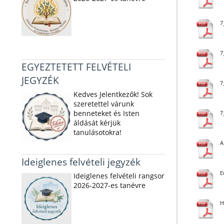
7
7
EGYEZTETETT FELVÉTELI
JEGYZÉK
7
Kedves Jelentkezők! Sok
szeretettel várunk
benneteket és Isten
7
áldását kérjük
tanulásotokra!
A
Ideiglenes felvételi jegyzék
E
Ideiglenes felvételi rangsor
2026-2027-es tanévre
H