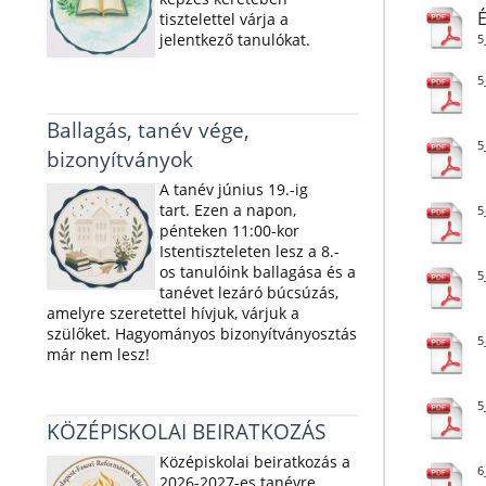
É
tisztelettel várja a
jelentkező tanulókat.
5
5
Ballagás, tanév vége,
5
bizonyítványok
A tanév június 19.-ig
tart. Ezen a napon,
5
pénteken 11:00-kor
Istentiszteleten lesz a 8.-
os tanulóink ballagása és a
5
tanévet lezáró búcsúzás,
amelyre szeretettel hívjuk, várjuk a
szülőket. Hagyományos bizonyítványosztás
5
már nem lesz!
5
KÖZÉPISKOLAI BEIRATKOZÁS
Középiskolai beiratkozás a
6
2026-2027-es tanévre