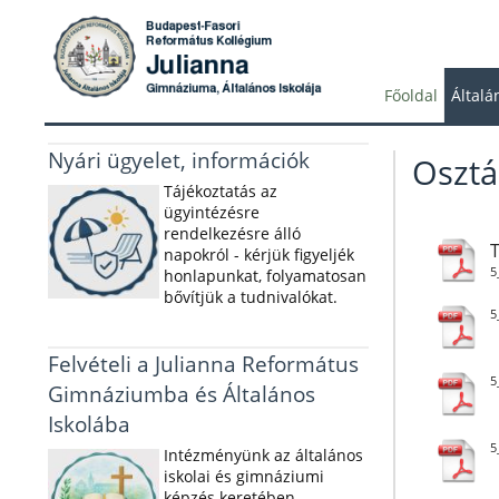
Főoldal
Általá
Nyári ügyelet, információk
Osztá
Tájékoztatás az
ügyintézésre
rendelkezésre álló
napokról - kérjük figyeljék
5
honlapunkat, folyamatosan
bővítjük a tudnivalókat.
5
Felvételi a Julianna Református
5
Gimnáziumba és Általános
Iskolába
5
Intézményünk az általános
iskolai és gimnáziumi
képzés keretében