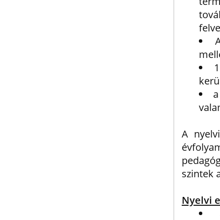
term
tová
felv
A
mell
1
kerü
a
vala
A nyelv
évfoly
pedagóg
szintek 
Nyelvi 