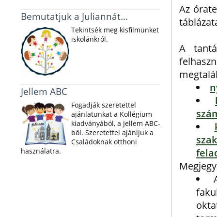
Az órate
Bemutatjuk a Juliannát...
táblázat
Tekintsék meg kisfilmünket
iskolánkról.
A tantá
felhasz
megtalá
n
Jellem ABC
Fogadják szeretettel
szá
ajánlatunkat a Kollégium
kiadványából, a Jellem ABC-
ből. Szeretettel ajánljuk a
sza
Családoknak otthoni
használatra.
fela
Megjegy
fak
okta