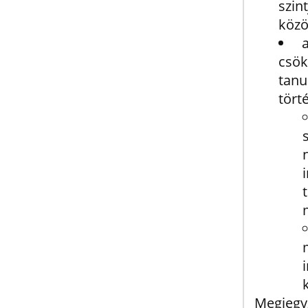
szin
közöt
csök
tanu
tört
Megjegy