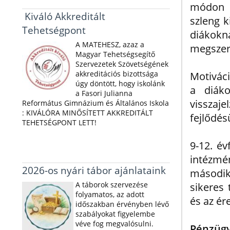
módon h
Kiváló Akkreditált
szleng k
Tehetségpont
diákokn
A MATEHESZ, azaz a
megszer
Magyar Tehetségsegítő
Szervezetek Szövetségének
akkreditációs bizottsága
Motiváci
úgy döntött, hogy iskolánk
a diáko
a Fasori Julianna
visszaje
Református Gimnázium és Általános Iskola
: KIVÁLÓRA MINŐSÍTETT AKKREDITÁLT
fejlődés
TEHETSÉGPONT LETT!
9-12. év
intézmén
2026-os nyári tábor ajánlataink
második
A táborok szervezése
sikeres 
folyamatos, az adott
és az ér
időszakban érvényben lévő
szabályokat figyelembe
véve fog megvalósulni.
Pénzügy