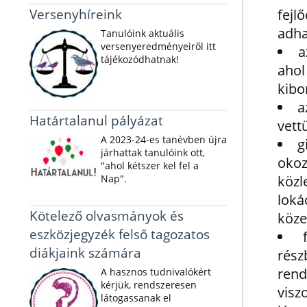
Versenyhíreink
fejl
adha
Tanulóink aktuális
versenyeredményeiről itt
a
tájékozódhatnak!
aho
kibo
a
Határtalanul pályázat
vett
A 2023-24-es tanévben újra
g
járhattak tanulóink ott,
okoz
"ahol kétszer kel fel a
Nap".
köz
loká
Kötelező olvasmányok és
köze
eszközjegyzék felső tagozatos
diákjaink számára
rész
rend
A hasznos tudnivalókért
kérjük, rendszeresen
vis
látogassanak el