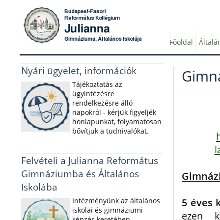
Főoldal
Általá
Nyári ügyelet, információk
Gimn
Tájékoztatás az
ügyintézésre
rendelkezésre álló
napokról - kérjük figyeljék
honlapunkat, folyamatosan
bővítjük a tudnivalókat.
l
Felvételi a Julianna Református
Gimnáziumba és Általános
Gimnázi
Iskolába
Intézményünk az általános
5 éves 
iskolai és gimnáziumi
ezen k
képzés keretében