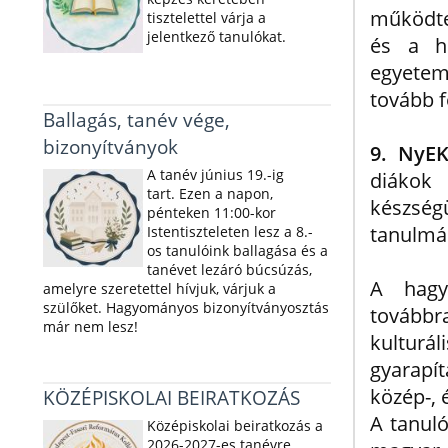
működtet
tisztelettel várja a
jelentkező tanulókat.
és a h
egyetem
tovább f
Ballagás, tanév vége,
bizonyítványok
9. NyEK
A tanév június 19.-ig
diákok
tart. Ezen a napon,
készsé
pénteken 11:00-kor
tanulmá
Istentiszteleten lesz a 8.-
os tanulóink ballagása és a
tanévet lezáró búcsúzás,
A hagy
amelyre szeretettel hívjuk, várjuk a
szülőket. Hagyományos bizonyítványosztás
továbbra
már nem lesz!
kulturá
gyarapít
közép-, 
KÖZÉPISKOLAI BEIRATKOZÁS
A tanul
Középiskolai beiratkozás a
2026-2027-es tanévre