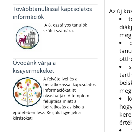
Továbbtanulással kapcsolatos
Az új kö
információk
t
A 8. osztályos tanulók
diák
szülei számára.
megl
tanu
otth
Óvodánk várja a
s
kisgyermekeket
tart
A felvételivel és a
bei
beiratkozással kapcsolatos
meg
információkat itt
olvashatják. A templom
k
felújítása miatt a
hog
beiratkozás az iskola
épületében lesz. Kérjük, figyeljék a
ker
kiírásokat!
érté