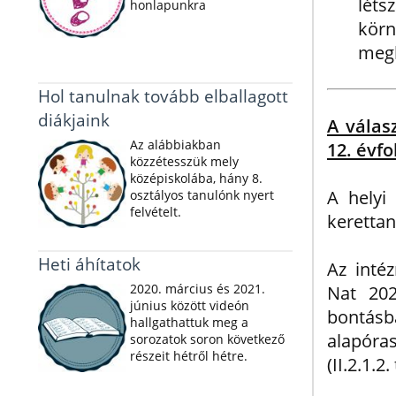
lét
honlapunkra
körn
megl
Hol tanulnak tovább elballagott
diákjaink
A válas
Az alábbiakban
12. évf
közzétesszük mely
középiskolába, hány 8.
A helyi
osztályos tanulónk nyert
felvételt.
kerettan
Heti áhítatok
Az inté
2020. március és 2021.
Nat 202
június között videón
bontásb
hallgathattuk meg a
alapór
sorozatok soron következő
részeit hétről hétre.
(II.2.1.2