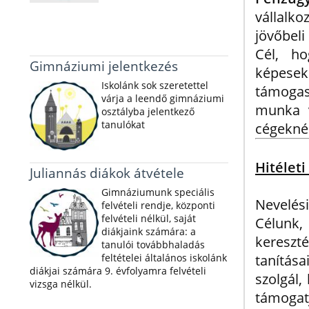
vállalk
jövőbeli
Cél, ho
Gimnáziumi jelentkezés
képesek
Iskolánk sok szeretettel
támogas
várja a leendő gimnáziumi
munka v
osztályba jelentkező
tanulókat
cégeknél
Hitélet
Juliannás diákok átvétele
Gimnáziumunk speciális
Nevelési
felvételi rendje, központi
felvételi nélkül, saját
Célunk,
diákjaink számára: a
kereszté
tanulói továbbhaladás
feltételei általános iskolánk
tanítás
diákjai számára 9. évfolyamra felvételi
szolgál,
vizsga nélkül.
támogat