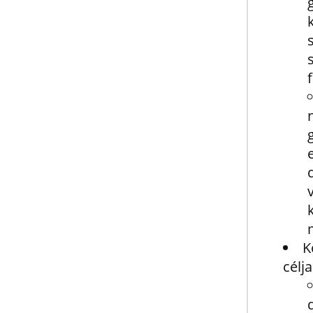
K
célja