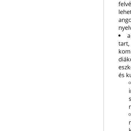
fel
lehe
ango
nyel
a
tar
komm
diák
eszk
és k