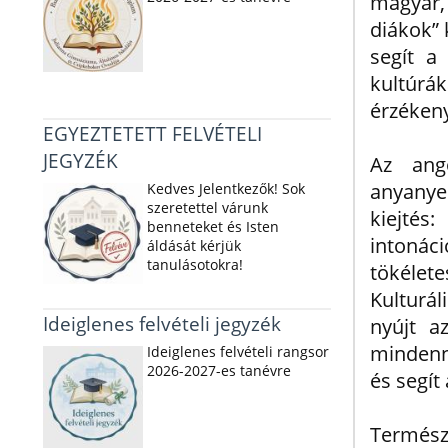
magyar,
diákok” 
segít a
kultúr
érzékeny
EGYEZTETETT FELVÉTELI
JEGYZÉK
Az ang
anyanyel
Kedves Jelentkezők! Sok
szeretettel várunk
kiejtés
benneteket és Isten
intonáci
áldását kérjük
tanulásotokra!
tökélete
Kulturá
Ideiglenes felvételi jegyzék
nyújt a
mindenna
Ideiglenes felvételi rangsor
2026-2027-es tanévre
és segít
Termész