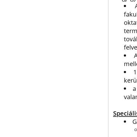
fak
okta
term
tová
felv
A
mell
1
kerü
a
vala
Speciál
G