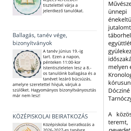
Művésze
tisztelettel várja a
ünnepi 
jelentkező tanulókat.
énekel
jutalom
Ballagás, tanév vége,
táborh
bizonyítványok
együttl
gyülekez
A tanév június 19.-ig
tart. Ezen a napon,
időszaká
pénteken 11:00-kor
melyen é
Istentiszteleten lesz a 8.-
os tanulóink ballagása és a
Kronolo
tanévet lezáró búcsúzás,
kórusun
amelyre szeretettel hívjuk, várjuk a
Dócziné
szülőket. Hagyományos bizonyítványosztás
már nem lesz!
Tarnócz
A közös
KÖZÉPISKOLAI BEIRATKOZÁS
teremt,
Középiskolai beiratkozás a
nevedet 
2026-2027-es tanévre