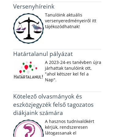
Versenyhíreink
Tanulóink aktuális
versenyeredményeiről itt
tájékozódhatnak!
Határtalanul pályázat
A 2023-24-es tanévben újra
járhattak tanulóink ott,
"ahol kétszer kel fel a
Nap".
Kötelező olvasmányok és
eszközjegyzék felső tagozatos
diákjaink számára
A hasznos tudnivalókért
kérjük, rendszeresen
látogassanak el