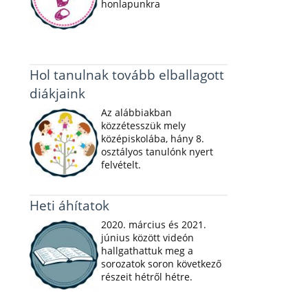
honlapunkra
Hol tanulnak tovább elballagott
diákjaink
Az alábbiakban
közzétesszük mely
középiskolába, hány 8.
osztályos tanulónk nyert
felvételt.
Heti áhítatok
2020. március és 2021.
június között videón
hallgathattuk meg a
sorozatok soron következő
részeit hétről hétre.