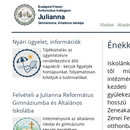
Főoldal
Általá
Nyári ügyelet, információk
Énekk
Tájékoztatás az
ügyintézésre
rendelkezésre álló
Iskolánk
napokról - kérjük figyeljék
től mű
honlapunkat, folyamatosan
bővítjük a tudnivalókat.
intézm
kezd
gyüleke
Felvételi a Julianna Református
hoss
Gimnáziumba és Általános
Zeneaka
Iskolába
Zenei Fe
Intézményünk az általános
iskolai és gimnáziumi
otthonb
képzés keretében