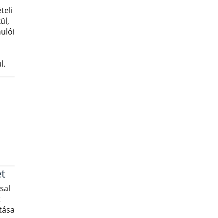
teli
ül,
nulói
l.
t
sal
t
tása