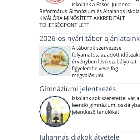
iskolánk a Fasori Julianna
Református Gimnázium és Általános Iskola 
KIVÁLÓRA MINŐSÍTETT AKKREDITÁLT
TEHETSÉGPONT LETT!
2026-os nyári tábor ajánlataink
A táborok szervezése
folyamatos, az adott idősza
érvényben lévő szabályokat
figyelembe véve fog
megvalósulni.
Gimnáziumi jelentkezés
Iskolánk sok szeretettel várja
leendő gimnáziumi osztályba
jelentkező tanulókat
Juliannás diákok átvétele