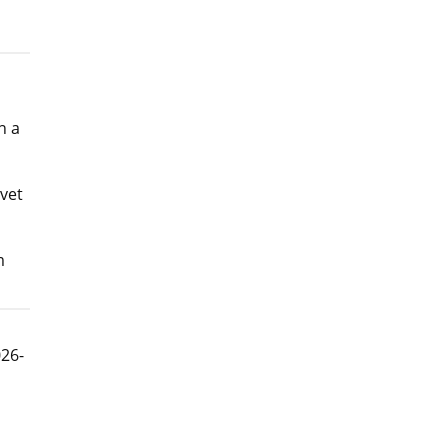
n a
vet
m
026-