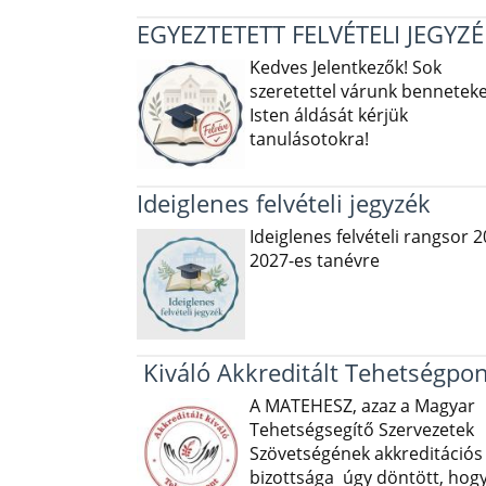
EGYEZTETETT FELVÉTELI JEGYZÉ
Kedves Jelentkezők! Sok
szeretettel várunk benneteke
Isten áldását kérjük
tanulásotokra!
Ideiglenes felvételi jegyzék
Ideiglenes felvételi rangsor 2
2027-es tanévre
Kiváló Akkreditált Tehetségpon
A MATEHESZ, azaz a Magyar
Tehetségsegítő Szervezetek
Szövetségének akkreditációs
bizottsága úgy döntött, hog