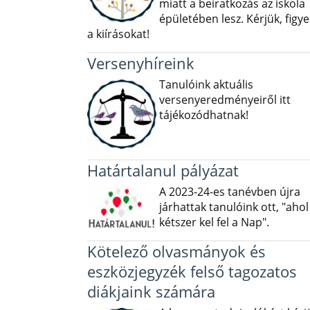
miatt a beiratkozás az iskola
épületében lesz. Kérjük, figye
a kiírásokat!
Versenyhíreink
Tanulóink aktuális
versenyeredményeiről itt
tájékozódhatnak!
Határtalanul pályázat
A 2023-24-es tanévben újra
járhattak tanulóink ott, "ahol
kétszer kel fel a Nap".
Kötelező olvasmányok és
eszközjegyzék felső tagozatos
diákjaink számára