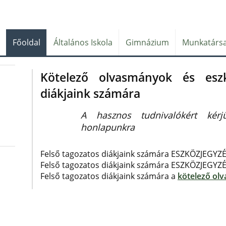
Főoldal
Általános Iskola
Gimnázium
Munkatársa
Kötelező olvasmányok és eszk
diákjaink számára
A hasznos tudnivalókért kérj
honlapunkra
Felső tagozatos diákjaink számára ESZKÖZJEGYZ
Felső tagozatos diákjaink számára ESZKÖZJEGYZ
Felső tagozatos diákjaink számára a
kötelező ol