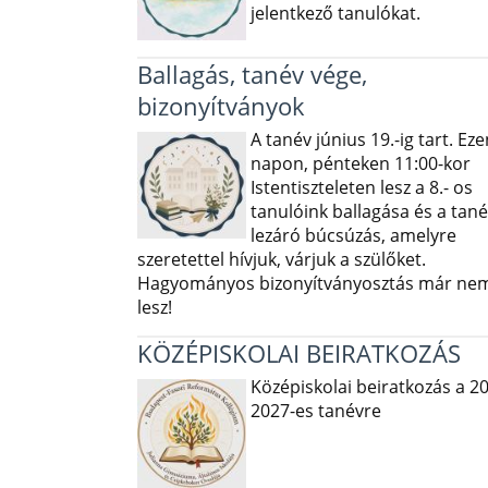
jelentkező tanulókat.
Ballagás, tanév vége,
bizonyítványok
A tanév június 19.-ig tart. Eze
napon, pénteken 11:00-kor
Istentiszteleten lesz a 8.- os
tanulóink ballagása és a tané
lezáró búcsúzás, amelyre
szeretettel hívjuk, várjuk a szülőket.
Hagyományos bizonyítványosztás már ne
lesz!
KÖZÉPISKOLAI BEIRATKOZÁS
Középiskolai beiratkozás a 2
2027-es tanévre