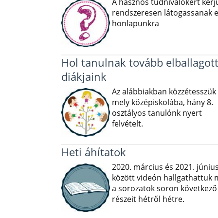
A hasznos tudnivalókért kérj
rendszeresen látogassanak e
honlapunkra
Hol tanulnak tovább elballagot
diákjaink
Az alábbiakban közzétesszük
mely középiskolába, hány 8.
osztályos tanulónk nyert
felvételt.
Heti áhítatok
2020. március és 2021. júniu
között videón hallgathattuk
a sorozatok soron következő
részeit hétről hétre.