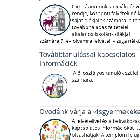
Gimnáziumunk speciális felvé
rendje, központi felvételi nélk
saját diákjaink számára: a ta
továbbhaladás feltételei
általános iskolánk diákjai
számára 9. évfolyamra felvételi vizsga nélkü
Továbbtanulással kapcsolatos
információk
A 8. osztályos tanulók szülei
számára.
Óvodánk várja a kisgyermekeke
A felvételivel és a beiratkozás
kapcsolatos információkat it
olvashatják. A templom felújí