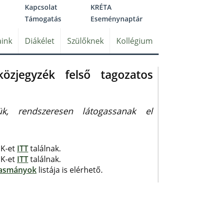
Kapcsolat
KRÉTA
Támogatás
Eseménynaptár
ink
Diákélet
Szülőknek
Kollégium
özjegyzék felső tagozatos
ük, rendszeresen látogassanak el
ÉK-et
ITT
találnak.
ÉK-et
ITT
találnak.
vasmányok
listája is elérhető.