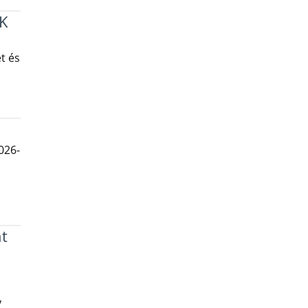
K
t és
026-
t
y