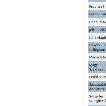
Facultas 
Fasori Ev
Gödöllői 
Jelki And
Kürt Alap
Lónyay 
Kollégium
Madách I
Magyar G
Szakközép
Petőfi Sá
Sárospata
Általános 
Sylveste
Szakgimn