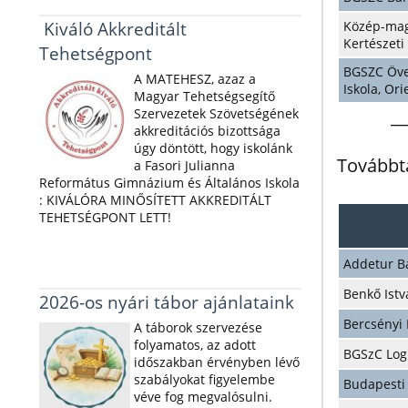
Kiváló Akkreditált
Közép-mag
Kertészeti
Tehetségpont
BGSZC Öve
A MATEHESZ, azaz a
Iskola, Ori
Magyar Tehetségsegítő
__
Szervezetek Szövetségének
akkreditációs bizottsága
úgy döntött, hogy iskolánk
Továbbt
a Fasori Julianna
Református Gimnázium és Általános Iskola
: KIVÁLÓRA MINŐSÍTETT AKKREDITÁLT
TEHETSÉGPONT LETT!
Addetur B
Benkő Ist
2026-os nyári tábor ajánlataink
Bercsényi
A táborok szervezése
folyamatos, az adott
BGSzC Log
időszakban érvényben lévő
szabályokat figyelembe
Budapesti
véve fog megvalósulni.