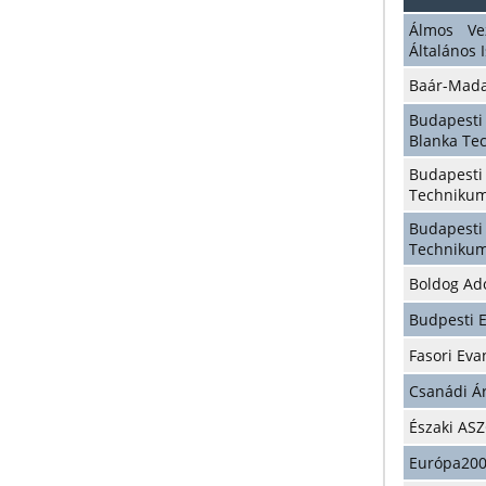
Álmos Ve
Általános 
Baár-Mada
Budape
Blanka Te
Budapes
Techniku
Budapes
Techniku
Boldog Ad
Budpesti 
Fasori Ev
Csanádi Á
Északi AS
Európa20