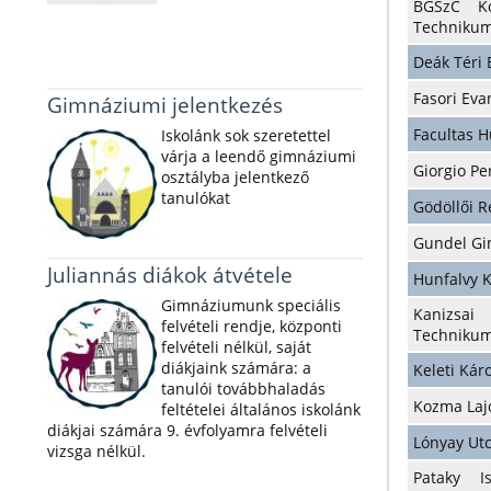
BGSzC Ko
Techniku
Deák Téri
Fasori Ev
Gimnáziumi jelentkezés
Facultas 
Iskolánk sok szeretettel
várja a leendő gimnáziumi
Giorgio Pe
osztályba jelentkező
tanulókat
Gödöllői 
Gundel G
Juliannás diákok átvétele
Hunfalvy 
Gimnáziumunk speciális
Kanizsai
felvételi rendje, központi
Techniku
felvételi nélkül, saját
diákjaink számára: a
Keleti Ká
tanulói továbbhaladás
Kozma Laj
feltételei általános iskolánk
diákjai számára 9. évfolyamra felvételi
Lónyay Ut
vizsga nélkül.
Pataky I