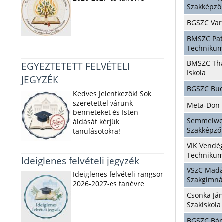
Szakképző 
BGSZC Var
BMSZC Pata
Techniku
BMSZC Tha
EGYEZTETETT FELVÉTELI
Iskola
JEGYZÉK
BGSZC Bud
Kedves Jelentkezők! Sok
szeretettel várunk
Meta-Don 
benneteket és Isten
Semmelwei
áldását kérjük
Szakképző
tanulásotokra!
VIK Vendég
Technikum
Ideiglenes felvételi jegyzék
VSzC Madá
Ideiglenes felvételi rangsor
Szakgimn
2026-2027-es tanévre
Csonka Já
Szakiskola
BGSZC Bán