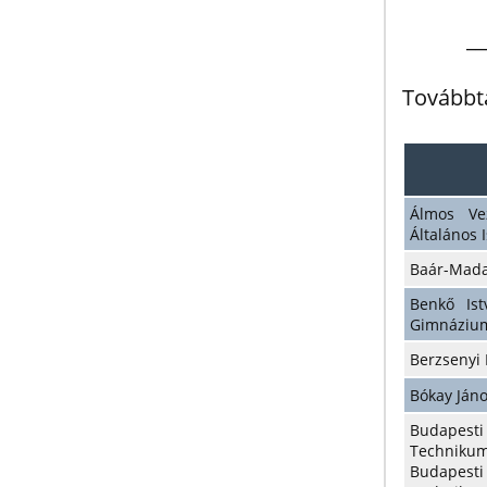
__
Továbbt
Álmos Ve
Általános 
Baár-Mada
Benkő Ist
Gimnáziu
Berzsenyi
Bókay Ján
Budapest
Technikum
Budapesti