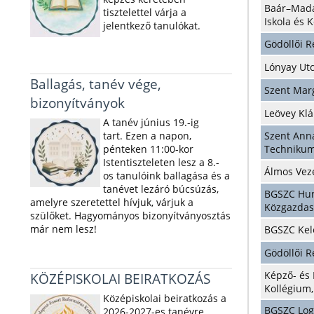
Baár–Mada
tisztelettel várja a
Iskola és 
jelentkező tanulókat.
Gödöllői 
Lónyay Ut
Ballagás, tanév vége,
Szent Mar
bizonyítványok
Leövey Kl
A tanév június 19.-ig
tart. Ezen a napon,
Szent Ann
pénteken 11:00-kor
Techniku
Istentiszteleten lesz a 8.-
Álmos Vezé
os tanulóink ballagása és a
tanévet lezáró búcsúzás,
BGSZC Hunf
amelyre szeretettel hívjuk, várjuk a
Közgazdas
szülőket. Hagyományos bizonyítványosztás
már nem lesz!
BGSZC Kel
Gödöllői 
Képző- és
KÖZÉPISKOLAI BEIRATKOZÁS
Kollégium,
Középiskolai beiratkozás a
BGSZC Log
2026-2027-es tanévre