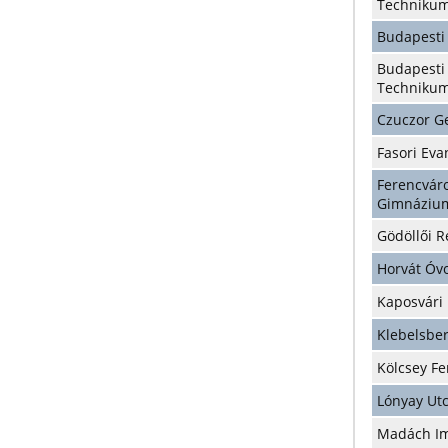
Techniku
Budapesti
Budapesti
Techniku
Czuczor G
Fasori Ev
Ferencvá
Gimnáziu
Gödöllői 
Horvát Óvo
Kaposvári
Klebelsbe
Kölcsey F
Lónyay Ut
Madách I