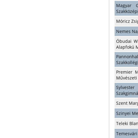
Magyar G
Szakközép
Móricz Zs
Nemes Nag
Óbudai Wa
Alapfokú M
Pannon
Szakkollé
Premier M
Művészeti 
Sylveste
Szakgimn
Szent Mar
Szinyei M
Teleki Bl
Temesvári