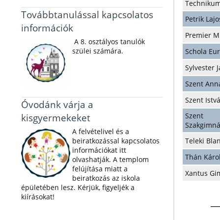
Techniku
Továbbtanulással kapcsolatos
Petrik Laj
információk
Premier M
A 8. osztályos tanulók
szülei számára.
Schola Eu
Sylvester
Szent Ann
Szent Ist
Óvodánk várja a
kisgyermekeket
Szent I
Szakgimn
A felvételivel és a
beiratkozással kapcsolatos
Teleki Bl
információkat itt
Thán Károl
olvashatják. A templom
felújítása miatt a
Xantus G
beiratkozás az iskola
épületében lesz. Kérjük, figyeljék a
kiírásokat!
__