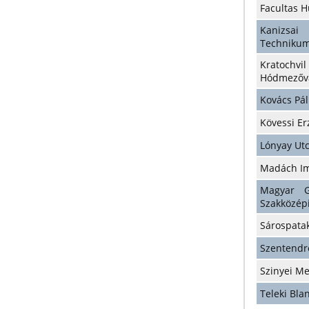
Facultas 
Kanizsai
Techniku
Kratoch
Hódmezőv
Kovács Pá
Kövessi E
Lónyay Ut
Madách I
Magyar G
Szakközép
Sárospata
Szentendr
Szinyei M
Teleki Bl