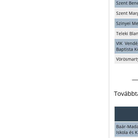
Szent Ben
Szent Mar
Szinyei M
Teleki Bl
VIK Vendég
Baptista K
Vörösmart
__
Továbbt
Baár-Mada
Iskola és 