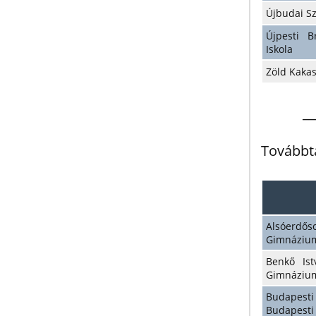
Újbudai S
Újpesti 
Iskola
Zöld Kaka
__
Továbbt
Alsóerdős
Gimnáziu
Benkő Ist
Gimnáziu
Budapesti
Budapesti