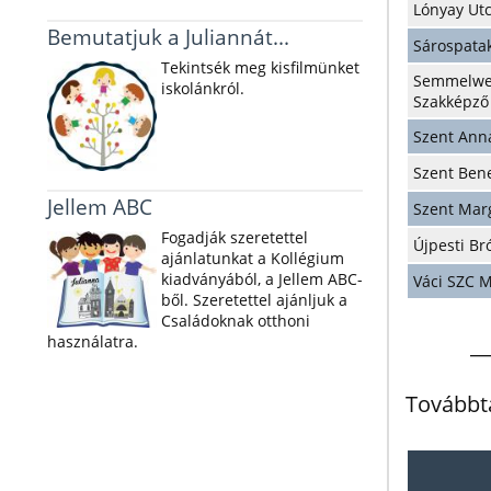
Lónyay Ut
Bemutatjuk a Juliannát...
Sárospata
Tekintsék meg kisfilmünket
Semmelw
iskolánkról.
Szakképző
Szent Ann
Szent Ben
Jellem ABC
Szent Mar
Fogadják szeretettel
Újpesti B
ajánlatunkat a Kollégium
kiadványából, a Jellem ABC-
Váci SZC M
ből. Szeretettel ajánljuk a
Családoknak otthoni
__
használatra.
Továbbt