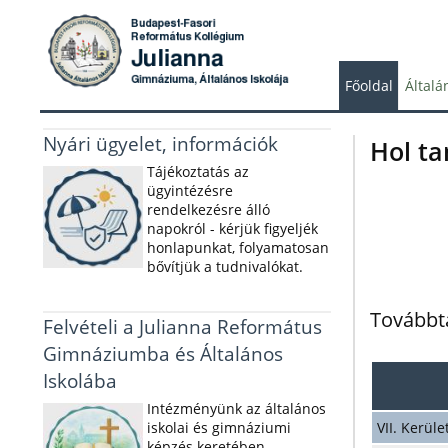
Főoldal
Általá
Nyári ügyelet, információk
Hol ta
Tájékoztatás az
ügyintézésre
rendelkezésre álló
napokról - kérjük figyeljék
honlapunkat, folyamatosan
bővítjük a tudnivalókat.
Továbbt
Felvételi a Julianna Református
Gimnáziumba és Általános
Iskolába
Intézményünk az általános
iskolai és gimnáziumi
VII. Kerü
képzés keretében