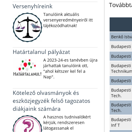
Továbbt
Versenyhíreink
Tanulóink aktuális
versenyeredményeiről itt
tájékozódhatnak!
Benkő Ist
Budapesti
Határtalanul pályázat
Budapesti
A 2023-24-es tanévben újra
járhattak tanulóink ott,
Budapes
"ahol kétszer kel fel a
Techniku
Nap".
Budapesti
Budapesti
Kötelező olvasmányok és
Tech.
eszközjegyzék felső tagozatos
Budapest
diákjaink számára
Tech.
A hasznos tudnivalókért
Budapesti 
kérjük, rendszeresen
Inf T
látogassanak el