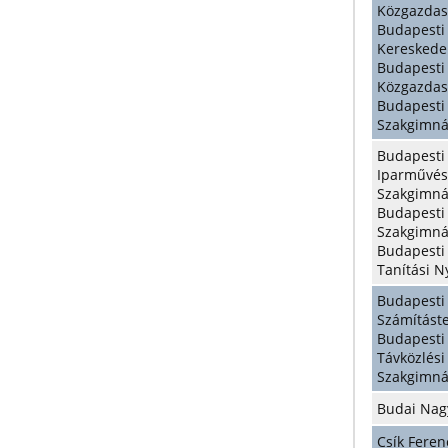
Közgazdas
Budapest
Kereskede
Budapes
Közgazdas
Budapesti
Szakgimná
Budapesti
Iparmű
Szakgimn
Budapes
Szakgimn
Budapest
Tanítási 
Budapes
Számítást
Budapes
Távközlé
Szakgimn
Budai Nag
Csík Feren