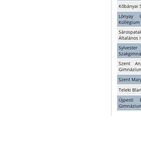
Kőbányai 
Lónyay 
Kollégium
Sárospata
Általános 
Sylveste
Szakgimn
Szent An
Gimnáziu
Szent Mar
Teleki Bl
Újpesti 
Gimnáziu