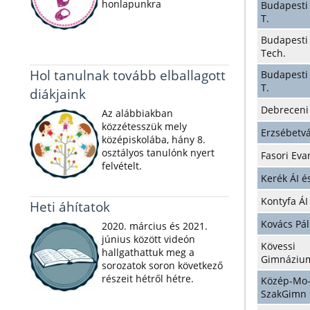
honlapunkra
Budapesti
T.
Budapesti
Tech.
Hol tanulnak tovább elballagott
Budapesti
T.
diákjaink
Debreceni
Az alábbiakban
közzétesszük mely
Erzsébetv
középiskolába, hány 8.
osztályos tanulónk nyert
Fasori Ev
felvételt.
Kerék ÁI 
Kontyfa Á
Heti áhítatok
Kovács Pá
2020. március és 2021.
június között videón
Kövessi 
hallgathattuk meg a
Gimnáziu
sorozatok soron következő
részeit hétről hétre.
Közép-Mo
SzakGimn