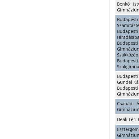
Benkő Ist
Gimnáziu
Budapes
Számítást
Budapes
Híradásipa
Budapesti
Gimnáz
Szakközépi
Budapest
Szakgimná
Budapest
Gundel Kár
Budapest
Gimnázium
Csanádi Á
Gimnáziu
Deák Téri
Eszterg
Gimnázium