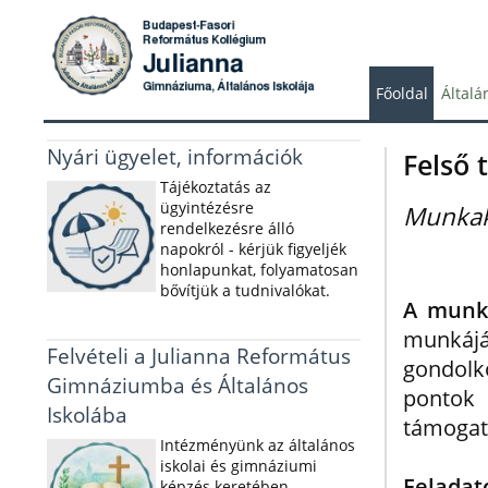
Főoldal
Általá
Nyári ügyelet, információk
Felső
Tájékoztatás az
ügyintézésre
Munkak
rendelkezésre álló
napokról - kérjük figyeljék
honlapunkat, folyamatosan
bővítjük a tudnivalókat.
A munka
munkáj
Felvételi a Julianna Református
gondol
Gimnáziumba és Általános
pontok
Iskolába
támogat
Intézményünk az általános
iskolai és gimnáziumi
Feladat
képzés keretében