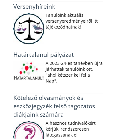
Versenyhíreink
Tanulóink aktuális
versenyeredményeiről itt
tájékozódhatnak!
Határtalanul pályázat
A 2023-24-es tanévben újra
járhattak tanulóink ott,
"ahol kétszer kel fel a
Nap".
Kötelező olvasmányok és
eszközjegyzék felső tagozatos
diákjaink számára
A hasznos tudnivalókért
kérjük, rendszeresen
látogassanak el