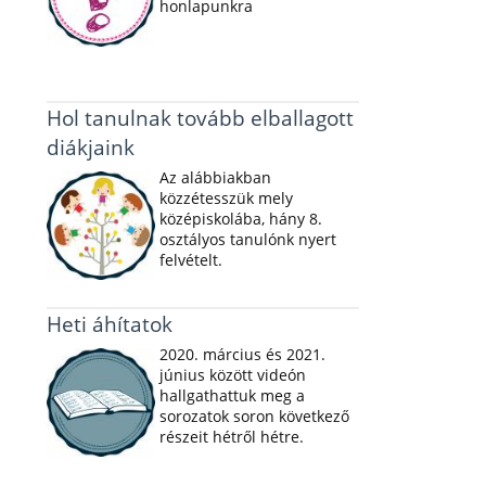
honlapunkra
Hol tanulnak tovább elballagott
diákjaink
Az alábbiakban
közzétesszük mely
középiskolába, hány 8.
osztályos tanulónk nyert
felvételt.
Heti áhítatok
2020. március és 2021.
június között videón
hallgathattuk meg a
sorozatok soron következő
részeit hétről hétre.