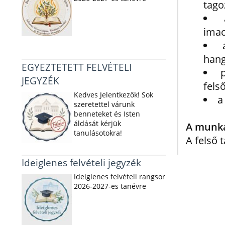
tago
imac
hang
EGYEZTETETT FELVÉTELI
JEGYZÉK
fels
Kedves Jelentkezők! Sok
a
szeretettel várunk
benneteket és Isten
áldását kérjük
A munka
tanulásotokra!
A felső 
Ideiglenes felvételi jegyzék
Ideiglenes felvételi rangsor
2026-2027-es tanévre