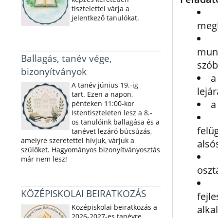
tisztelettel várja a
jelentkező tanulókat.
megb
munk
Ballagás, tanév vége,
szób
bizonyítványok
a
A tanév június 19.-ig
lejá
tart. Ezen a napon,
a
pénteken 11:00-kor
Istentiszteleten lesz a 8.-
os tanulóink ballagása és a
felü
tanévet lezáró búcsúzás,
amelyre szeretettel hívjuk, várjuk a
alsó
szülőket. Hagyományos bizonyítványosztás
már nem lesz!
oszt
KÖZÉPISKOLAI BEIRATKOZÁS
fejl
Középiskolai beiratkozás a
alka
2026-2027-es tanévre