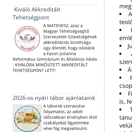
meg
Kiváló Akkreditált
A
Tehetségpont
teol
A MATEHESZ, azaz a
Magyar Tehetségsegítő
Szervezetek Szövetségének
eml
akkreditációs bizottsága
J
úgy döntött, hogy iskolánk
a Fasori Julianna
Református Gimnázium és Általános Iskola
szer
: KIVÁLÓRA MINŐSÍTETT AKKREDITÁLT
Á
TEHETSÉGPONT LETT!
csop
F
2026-os nyári tábor ajánlataink
is. 
A táborok szervezése
folyamatos, az adott
tanu
időszakban érvényben lévő
szabályokat figyelembe
vel
véve fog megvalósulni.