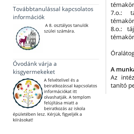
témakö
Továbbtanulással kapcsolatos
7.o.: t
információk
témakö
A 8. osztályos tanulók
8.o.: t
szülei számára.
témakö
Óralátog
Óvodánk várja a
A munka
kisgyermekeket
Az inté
A felvételivel és a
tanító 
beiratkozással kapcsolatos
információkat itt
olvashatják. A templom
felújítása miatt a
beiratkozás az iskola
épületében lesz. Kérjük, figyeljék a
kiírásokat!