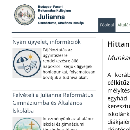
Főoldal
Általá
Nyári ügyelet, információk
Hitta
Tájékoztatás az
ügyintézésre
Munkak
rendelkezésre álló
napokról - kérjük figyeljék
honlapunkat, folyamatosan
A koráb
bővítjük a tudnivalókat.
célkitű
mélyítés
Felvételi a Julianna Református
egyház
Gimnáziumba és Általános
kereszt
Iskolába
iskolánk
Intézményünk az általános
diákjai
iskolai és gimnáziumi
döntések
képzés keretében