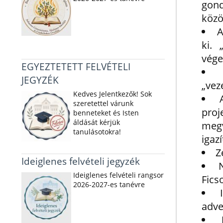
gond
közö
A
ki.
vége
EGYEZTETETT FELVÉTELI
JEGYZÉK
„vez
Kedves Jelentkezők! Sok
szeretettel várunk
pro
benneteket és Isten
áldását kérjük
megv
tanulásotokra!
igaz
Z
Ideiglenes felvételi jegyzék
Ideiglenes felvételi rangsor
Ficso
2026-2027-es tanévre
adve