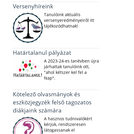
Versenyhíreink
Tanulóink aktuális
versenyeredményeiről itt
tájékozódhatnak!
Határtalanul pályázat
A 2023-24-es tanévben újra
járhattak tanulóink ott,
"ahol kétszer kel fel a
Nap".
Kötelező olvasmányok és
eszközjegyzék felső tagozatos
diákjaink számára
A hasznos tudnivalókért
kérjük, rendszeresen
látogassanak el