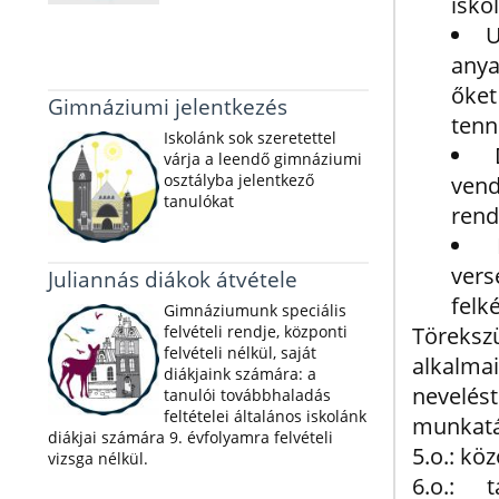
isko
U
anya
őket
Gimnáziumi jelentkezés
tenn
Iskolánk sok szeretettel
várja a leendő gimnáziumi
osztályba jelentkező
vend
tanulókat
rend
ver
Juliannás diákok átvétele
felk
Gimnáziumunk speciális
felvételi rendje, központi
Töreks
felvételi nélkül, saját
alkalmai
diákjaink számára: a
nevelés
tanulói továbbhaladás
feltételei általános iskolánk
munkatá
diákjai számára 9. évfolyamra felvételi
5.o.: kö
vizsga nélkül.
6.o.: t