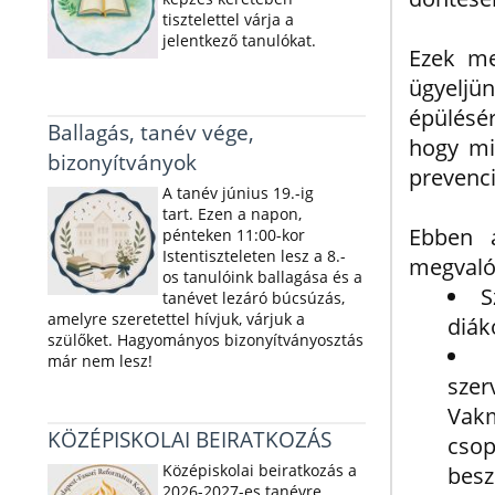
tisztelettel várja a
jelentkező tanulókat.
Ezek me
ügyeljü
épülésér
Ballagás, tanév vége,
hogy min
bizonyítványok
prevenci
A tanév június 19.-ig
tart. Ezen a napon,
Ebben 
pénteken 11:00-kor
Istentiszteleten lesz a 8.-
megvalós
os tanulóink ballagása és a
S
tanévet lezáró búcsúzás,
amelyre szeretettel hívjuk, várjuk a
diák
szülőket. Hagyományos bizonyítványosztás
már nem lesz!
szer
Vakm
KÖZÉPISKOLAI BEIRATKOZÁS
cso
Középiskolai beiratkozás a
besz
2026-2027-es tanévre