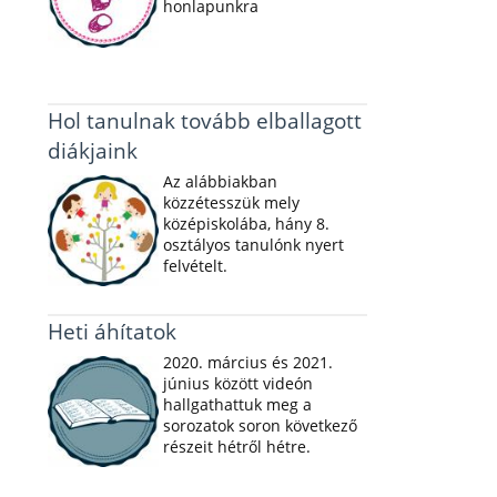
honlapunkra
Hol tanulnak tovább elballagott
diákjaink
Az alábbiakban
közzétesszük mely
középiskolába, hány 8.
osztályos tanulónk nyert
felvételt.
Heti áhítatok
2020. március és 2021.
június között videón
hallgathattuk meg a
sorozatok soron következő
részeit hétről hétre.