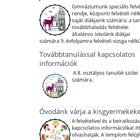
Gimnáziumunk speciális felvé
rendje, központi felvételi nélk
saját diákjaink számára: a ta
továbbhaladás feltételei
általános iskolánk diákjai
számára 9. évfolyamra felvételi vizsga nélkü
Továbbtanulással kapcsolatos
információk
A 8. osztályos tanulók szülei
számára.
Óvodánk várja a kisgyermekeke
A felvételivel és a beiratkozás
kapcsolatos információkat it
olvashatják. A templom felújí