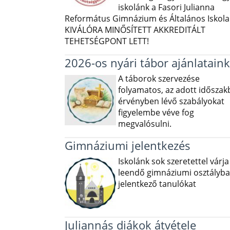
iskolánk a Fasori Julianna
Református Gimnázium és Általános Iskola 
KIVÁLÓRA MINŐSÍTETT AKKREDITÁLT
TEHETSÉGPONT LETT!
2026-os nyári tábor ajánlataink
A táborok szervezése
folyamatos, az adott idősza
érvényben lévő szabályokat
figyelembe véve fog
megvalósulni.
Gimnáziumi jelentkezés
Iskolánk sok szeretettel várja
leendő gimnáziumi osztályba
jelentkező tanulókat
Juliannás diákok átvétele