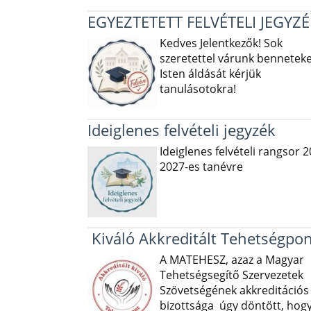
EGYEZTETETT FELVÉTELI JEGYZÉ
Kedves Jelentkezők! Sok
szeretettel várunk benneteke
Isten áldását kérjük
tanulásotokra!
Ideiglenes felvételi jegyzék
Ideiglenes felvételi rangsor 2
2027-es tanévre
Kiváló Akkreditált Tehetségpon
A MATEHESZ, azaz a Magyar
Tehetségsegítő Szervezetek
Szövetségének akkreditációs
bizottsága úgy döntött, hog