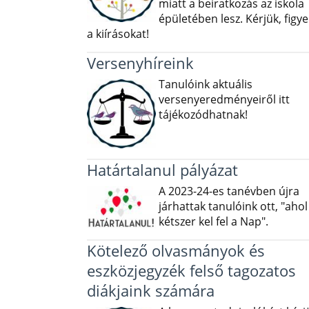
miatt a beiratkozás az iskola
épületében lesz. Kérjük, figye
a kiírásokat!
Versenyhíreink
Tanulóink aktuális
versenyeredményeiről itt
tájékozódhatnak!
Határtalanul pályázat
A 2023-24-es tanévben újra
járhattak tanulóink ott, "ahol
kétszer kel fel a Nap".
Kötelező olvasmányok és
eszközjegyzék felső tagozatos
diákjaink számára