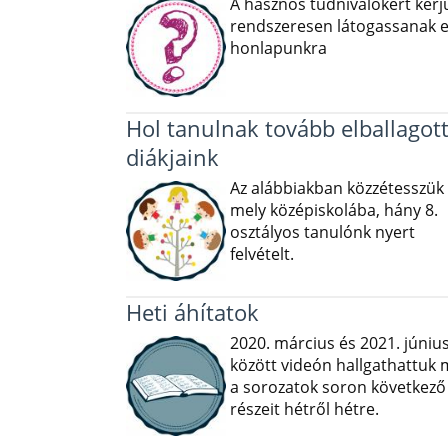
A hasznos tudnivalókért kérj
rendszeresen látogassanak e
honlapunkra
Hol tanulnak tovább elballagot
diákjaink
Az alábbiakban közzétesszük
mely középiskolába, hány 8.
osztályos tanulónk nyert
felvételt.
Heti áhítatok
2020. március és 2021. júniu
között videón hallgathattuk
a sorozatok soron következő
részeit hétről hétre.