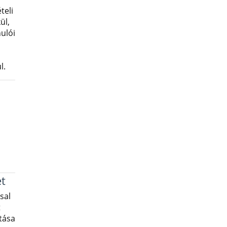
teli
ül,
nulói
l.
t
sal
t
tása