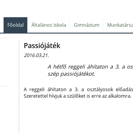
Főoldal
Általános Iskola
Gimnázium
Munkatársa
Passiójáték
2016.03.21.
A hétfő reggeli áhítaton a 3. a o
szép passiójátékot.
A reggeli áhítaton a 3. a osztályosok előadá
Szeretettel hívjuk a szülőket is erre az alkalomra.