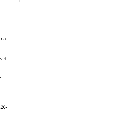
n a
vet
m
026-