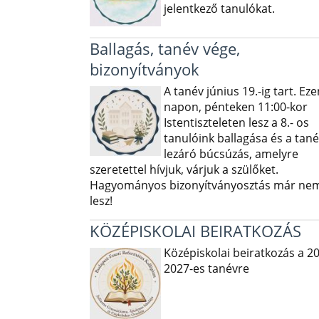
jelentkező tanulókat.
Ballagás, tanév vége,
bizonyítványok
A tanév június 19.-ig tart. Eze
napon, pénteken 11:00-kor
Istentiszteleten lesz a 8.- os
tanulóink ballagása és a tané
lezáró búcsúzás, amelyre
szeretettel hívjuk, várjuk a szülőket.
Hagyományos bizonyítványosztás már ne
lesz!
KÖZÉPISKOLAI BEIRATKOZÁS
Középiskolai beiratkozás a 2
2027-es tanévre