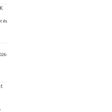
K
t és
026-
t
y