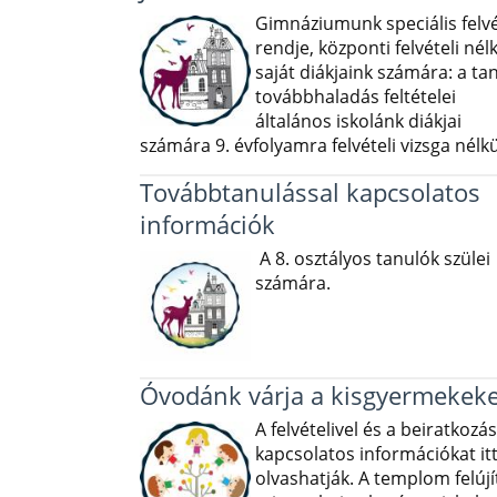
Gimnáziumunk speciális felvé
rendje, központi felvételi nélk
saját diákjaink számára: a ta
továbbhaladás feltételei
általános iskolánk diákjai
számára 9. évfolyamra felvételi vizsga nélkü
Továbbtanulással kapcsolatos
információk
A 8. osztályos tanulók szülei
számára.
Óvodánk várja a kisgyermekeke
A felvételivel és a beiratkozás
kapcsolatos információkat it
olvashatják. A templom felújí