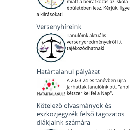
miatt a beiratkozás az iskola
épületében lesz. Kérjük, figye
a kiírásokat!
Versenyhíreink
Tanulóink aktuális
versenyeredményeiről itt
tájékozódhatnak!
Határtalanul pályázat
A 2023-24-es tanévben újra
járhattak tanulóink ott, "ahol
kétszer kel fel a Nap".
Kötelező olvasmányok és
eszközjegyzék felső tagozatos
diákjaink számára