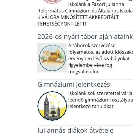
iskolánk a Fasori Julianna
Református Gimnázium és Általános Iskola 
KIVÁLÓRA MINŐSÍTETT AKKREDITÁLT
TEHETSÉGPONT LETT!
2026-os nyári tábor ajánlataink
A táborok szervezése
folyamatos, az adott idősza
érvényben lévő szabályokat
figyelembe véve fog
megvalósulni.
Gimnáziumi jelentkezés
Iskolánk sok szeretettel várja
leendő gimnáziumi osztályba
jelentkező tanulókat
Juliannás diákok átvétele