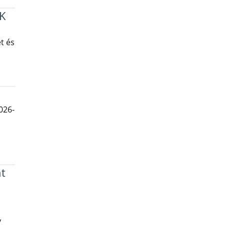
K
t és
026-
t
y