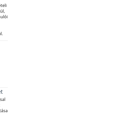
teli
ül,
nulói
l.
t
sal
t
tása