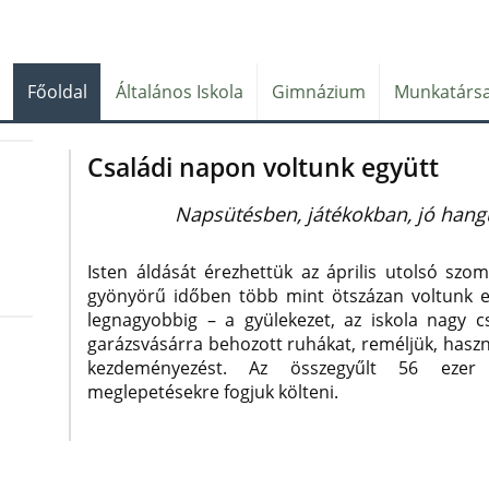
Főoldal
Általános Iskola
Gimnázium
Munkatársa
Családi napon voltunk együtt
Napsütésben, játékokban, jó hangu
Isten áldását érezhettük az április utolsó szo
gyönyörű
időben több mint ötszázan voltunk eg
legnagyobbig – a gyülekezet, az iskola nagy c
garázsvásárra behozott ruhákat, reméljük, haszn
kezdeményezést. Az összegyűlt 56 ezer 
meglepetésekre fogjuk költeni.