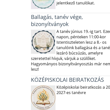
jelentkező tanulókat.
Ballagás, tanév vége,
bizonyítványok
A tanév június 19.-ig tart. Eze
napon, pénteken 11:00-kor
Istentiszteleten lesz a 8.- os
tanulóink ballagása és a tané
lezáró búcsúzás, amelyre
szeretettel hívjuk, várjuk a szülőket.
Hagyományos bizonyítványosztás már ne
lesz!
KÖZÉPISKOLAI BEIRATKOZÁS
Középiskolai beiratkozás a 2
2027-es tanévre