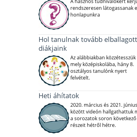
A hasznos tudnivalókért kérj
rendszeresen látogassanak e
honlapunkra
Hol tanulnak tovább elballagot
diákjaink
Az alábbiakban közzétesszük
mely középiskolába, hány 8.
osztályos tanulónk nyert
felvételt.
Heti áhítatok
2020. március és 2021. júniu
között videón hallgathattuk
a sorozatok soron következő
részeit hétről hétre.