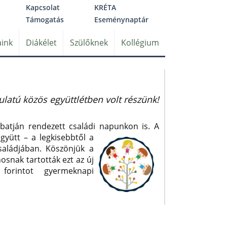
Kapcsolat
KRÉTA
Támogatás
Eseménynaptár
ink
Diákélet
Szülőknek
Kollégium
latú közös együttlétben volt részünk!
mbatján rendezett családi napunkon is. A
yütt – a legkisebbtől a
saládjában. Köszönjük a
osnak tartották ezt az új
forintot gyermeknapi