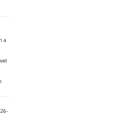
n a
vet
m
026-