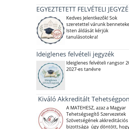
EGYEZTETETT FELVÉTELI JEGYZÉ
Kedves Jelentkezők! Sok
szeretettel várunk benneteke
Isten áldását kérjük
tanulásotokra!
Ideiglenes felvételi jegyzék
Ideiglenes felvételi rangsor 2
2027-es tanévre
Kiváló Akkreditált Tehetségpon
A MATEHESZ, azaz a Magyar
Tehetségsegítő Szervezetek
Szövetségének akkreditációs
bizottsága úgy döntött, hog