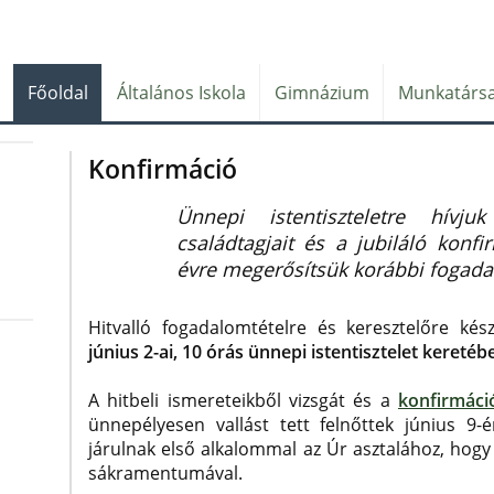
Főoldal
Általános Iskola
Gimnázium
Munkatársa
Konfirmáció
Ünnepi istentiszteletre hívj
családtagjait és a jubiláló konfi
évre megerősítsük korábbi fogad
Hitvalló fogadalomtételre és keresztelőre kés
június 2-ai, 10 órás ünnepi istentisztelet keretéb
A hitbeli ismereteikből vizsgát és a
konfirmáci
ünnepélyesen vallást tett felnőttek június 9
járulnak első alkalommal az Úr asztalához, hogy
sákramentumával.