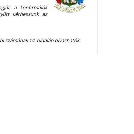
agját, a konfirmálók
gyütt kérhessünk az
i számának 14. oldalán olvashatók.