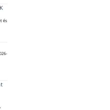
K
t és
026-
t
y