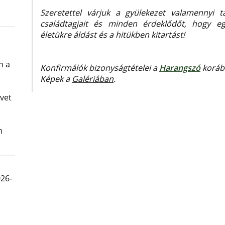
Szeretettel várjuk a gyülekezet valamennyi t
családtagjait és minden érdeklődőt, hogy e
életükre áldást és a hitükben kitartást!
n a
Konfirmálók bizonyságtételei a
Harangszó
korább
Képek a
Galériában
.
vet
m
026-