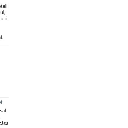
teli
ül,
nulói
l.
t
sal
t
tása