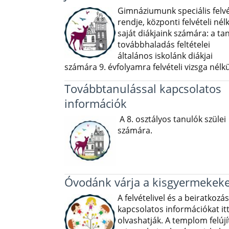
Gimnáziumunk speciális felvé
rendje, központi felvételi nélk
saját diákjaink számára: a ta
továbbhaladás feltételei
általános iskolánk diákjai
számára 9. évfolyamra felvételi vizsga nélkü
Továbbtanulással kapcsolatos
információk
A 8. osztályos tanulók szülei
számára.
Óvodánk várja a kisgyermekeke
A felvételivel és a beiratkozás
kapcsolatos információkat it
olvashatják. A templom felújí