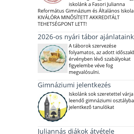
iskolánk a Fasori Julianna
Református Gimnázium és Általános Iskola 
KIVÁLÓRA MINŐSÍTETT AKKREDITÁLT
TEHETSÉGPONT LETT!
2026-os nyári tábor ajánlataink
A táborok szervezése
folyamatos, az adott idősza
érvényben lévő szabályokat
figyelembe véve fog
megvalósulni.
Gimnáziumi jelentkezés
Iskolánk sok szeretettel várja
leendő gimnáziumi osztályba
jelentkező tanulókat
Juliannás diákok átvétele