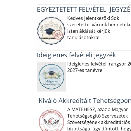
EGYEZTETETT FELVÉTELI JEGYZÉ
Kedves Jelentkezők! Sok
szeretettel várunk benneteke
Isten áldását kérjük
tanulásotokra!
Ideiglenes felvételi jegyzék
Ideiglenes felvételi rangsor 2
2027-es tanévre
Kiváló Akkreditált Tehetségpon
A MATEHESZ, azaz a Magyar
Tehetségsegítő Szervezetek
Szövetségének akkreditációs
bizottsága úgy döntött, hog