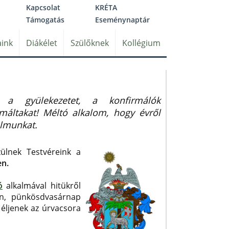
Kapcsolat
KRÉTA
Támogatás
Eseménynaptár
ink
Diákélet
Szülőknek
Kollégium
uk a gyülekezetet, a konfirmálók
rmáltakat! Méltó alkalom, hogy évről
almunkat.
zülnek Testvéreink a
en.
ó
alkalmával hitükről
-én, pünkösdvasárnap
 éljenek az úrvacsora