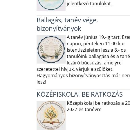
jelentkező tanulókat.
Ballagás, tanév vége,
bizonyítványok
A tanév június 19.-ig tart. Eze
napon, pénteken 11:00-kor
Istentiszteleten lesz a 8.- os
tanulóink ballagása és a tané
lezáró búcsúzás, amelyre
szeretettel hívjuk, várjuk a szülőket.
Hagyományos bizonyítványosztás már ne
lesz!
KÖZÉPISKOLAI BEIRATKOZÁS
Középiskolai beiratkozás a 2
2027-es tanévre