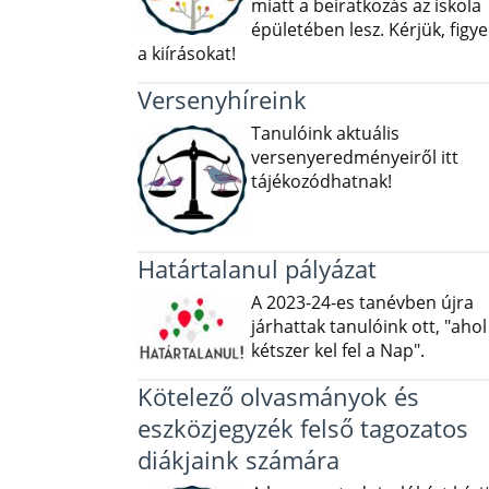
miatt a beiratkozás az iskola
épületében lesz. Kérjük, figye
a kiírásokat!
Versenyhíreink
Tanulóink aktuális
versenyeredményeiről itt
tájékozódhatnak!
Határtalanul pályázat
A 2023-24-es tanévben újra
járhattak tanulóink ott, "ahol
kétszer kel fel a Nap".
Kötelező olvasmányok és
eszközjegyzék felső tagozatos
diákjaink számára