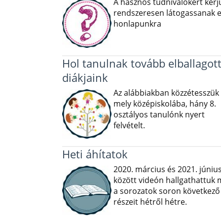
A hasznos tudnivalókért kérj
rendszeresen látogassanak e
honlapunkra
Hol tanulnak tovább elballagot
diákjaink
Az alábbiakban közzétesszük
mely középiskolába, hány 8.
osztályos tanulónk nyert
felvételt.
Heti áhítatok
2020. március és 2021. júniu
között videón hallgathattuk
a sorozatok soron következő
részeit hétről hétre.