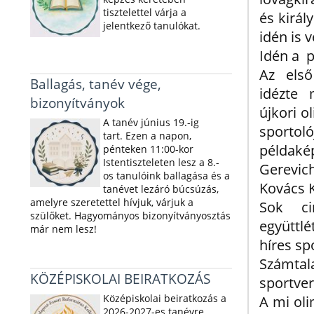
tisztelettel várja a
és királ
jelentkező tanulókat.
idén is 
Idén a p
Az első
Ballagás, tanév vége,
idézte
bizonyítványok
újkori o
A tanév június 19.-ig
sport
tart. Ezen a napon,
példak
pénteken 11:00-kor
Istentiszteleten lesz a 8.-
Gerevic
os tanulóink ballagása és a
Kovács 
tanévet lezáró búcsúzás,
amelyre szeretettel hívjuk, várjuk a
Sok ci
szülőket. Hagyományos bizonyítványosztás
együttl
már nem lesz!
híres sp
Számta
KÖZÉPISKOLAI BEIRATKOZÁS
sportver
Középiskolai beiratkozás a
A mi oli
2026-2027-es tanévre