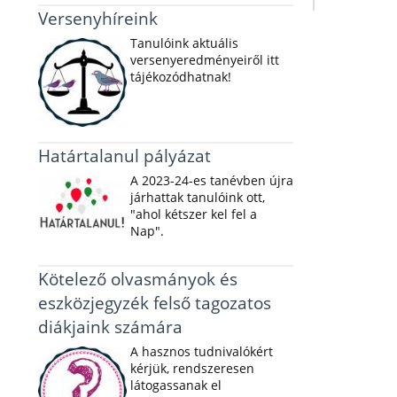
Versenyhíreink
Tanulóink aktuális
versenyeredményeiről itt
tájékozódhatnak!
Határtalanul pályázat
A 2023-24-es tanévben újra
járhattak tanulóink ott,
"ahol kétszer kel fel a
Nap".
Kötelező olvasmányok és
eszközjegyzék felső tagozatos
diákjaink számára
A hasznos tudnivalókért
kérjük, rendszeresen
látogassanak el