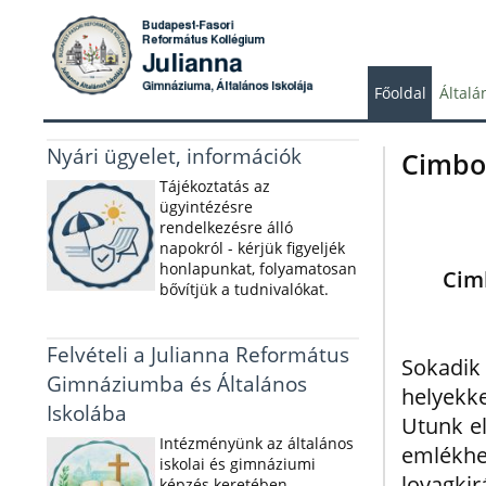
Főoldal
Általá
Nyári ügyelet, információk
Cimbo
Tájékoztatás az
ügyintézésre
rendelkezésre álló
napokról - kérjük figyeljék
honlapunkat, folyamatosan
Cim
bővítjük a tudnivalókat.
Felvételi a Julianna Református
Sokadik
Gimnáziumba és Általános
helyekk
Iskolába
Utunk el
Intézményünk az általános
emlékhe
iskolai és gimnáziumi
lovagkir
képzés keretében