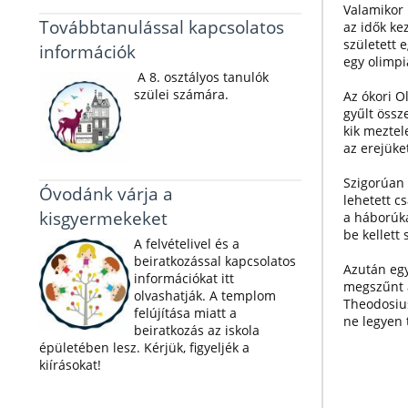
Valamikor 
Továbbtanulással kapcsolatos
az idők ke
született 
információk
egy olimp
A 8. osztályos tanulók
szülei számára.
Az ókori 
gyűlt össze
kik meztel
az erejüke
Szigorúan
Óvodánk várja a
lehetett c
kisgyermekeket
a háborúka
be kellett 
A felvételivel és a
beiratkozással kapcsolatos
Azután egy
információkat itt
megszűnt 
olvashatják. A templom
Theodosius
felújítása miatt a
ne legyen 
beiratkozás az iskola
épületében lesz. Kérjük, figyeljék a
kiírásokat!