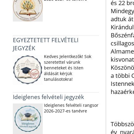
és 22 br
Mindegy
adtuk á
Kirándul
Bőszénf
EGYEZTETETT FELVÉTELI
csillagos
JEGYZÉK
Almame
Kedves Jelentkezők! Sok
kisvonat
szeretettel várunk
Köszönö
benneteket és Isten
áldását kérjük
a többi 
tanulásotokra!
Istenn
hazaérk
Ideiglenes felvételi jegyzék
Ideiglenes felvételi rangsor
2026-2027-es tanévre
Többször
év nyará