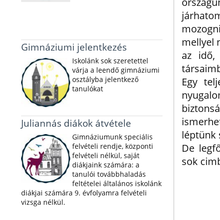
országu
járhato
mozogni
mellyel 
Gimnáziumi jelentkezés
az idő,
Iskolánk sok szeretettel
társaim
várja a leendő gimnáziumi
osztályba jelentkező
Egy tel
tanulókat
nyugalo
bizton
ismerhe
Juliannás diákok átvétele
léptünk 
Gimnáziumunk speciális
felvételi rendje, központi
De legf
felvételi nélkül, saját
sok cim
diákjaink számára: a
tanulói továbbhaladás
feltételei általános iskolánk
diákjai számára 9. évfolyamra felvételi
vizsga nélkül.