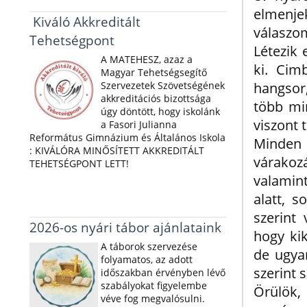
elmenje
Kiváló Akkreditált
válaszo
Tehetségpont
Létezik
A MATEHESZ, azaz a
ki. Cim
Magyar Tehetségsegítő
Szervezetek Szövetségének
hangsor
akkreditációs bizottsága
több mi
úgy döntött, hogy iskolánk
viszont 
a Fasori Julianna
Református Gimnázium és Általános Iskola
Minden
: KIVÁLÓRA MINŐSÍTETT AKKREDITÁLT
várakoz
TEHETSÉGPONT LETT!
valamint
alatt, 
szerint
2026-os nyári tábor ajánlataink
hogy kik
A táborok szervezése
de ugya
folyamatos, az adott
szerint 
időszakban érvényben lévő
szabályokat figyelembe
Örülök
véve fog megvalósulni.