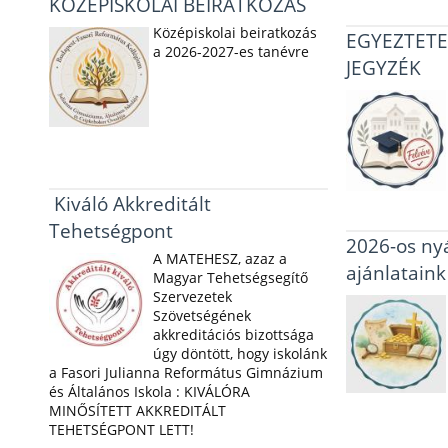
KÖZÉPISKOLAI BEIRATKOZÁS
Középiskolai beiratkozás
EGYEZTETE
a 2026-2027-es tanévre
JEGYZÉK
Kiváló Akkreditált
Tehetségpont
2026-os nyá
A MATEHESZ, azaz a
ajánlataink
Magyar Tehetségsegítő
Szervezetek
Szövetségének
akkreditációs bizottsága
úgy döntött, hogy iskolánk
a Fasori Julianna Református Gimnázium
és Általános Iskola : KIVÁLÓRA
MINŐSÍTETT AKKREDITÁLT
TEHETSÉGPONT LETT!