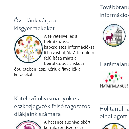
Továbbtanu
információ
Óvodánk várja a
kisgyermekeket
A felvételivel és a
beiratkozással
kapcsolatos információkat
itt olvashatják. A templom
felújítása miatt a
Határtalan
beiratkozás az iskola
épületében lesz. Kérjük, figyeljék a
kiírásokat!
Kötelező olvasmányok és
eszközjegyzék felső tagozatos
Hol tanuln
diákjaink számára
elballagott
A hasznos tudnivalókért
kérjük, rendszeresen