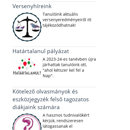
Versenyhíreink
Tanulóink aktuális
versenyeredményeiről itt
tájékozódhatnak!
Határtalanul pályázat
A 2023-24-es tanévben újra
járhattak tanulóink ott,
"ahol kétszer kel fel a
Nap".
Kötelező olvasmányok és
eszközjegyzék felső tagozatos
diákjaink számára
A hasznos tudnivalókért
kérjük, rendszeresen
látogassanak el