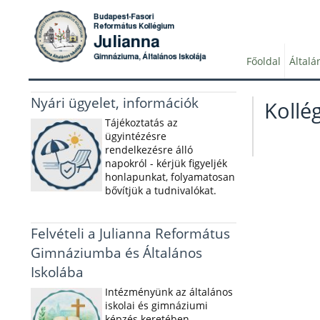
Főoldal
Általá
Nyári ügyelet, információk
Kollé
Tájékoztatás az
ügyintézésre
rendelkezésre álló
napokról - kérjük figyeljék
honlapunkat, folyamatosan
bővítjük a tudnivalókat.
Felvételi a Julianna Református
Gimnáziumba és Általános
Iskolába
Intézményünk az általános
iskolai és gimnáziumi
képzés keretében