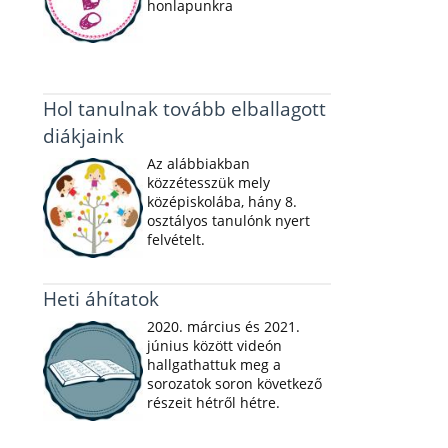
honlapunkra
Hol tanulnak tovább elballagott
diákjaink
Az alábbiakban
közzétesszük mely
középiskolába, hány 8.
osztályos tanulónk nyert
felvételt.
Heti áhítatok
2020. március és 2021.
június között videón
hallgathattuk meg a
sorozatok soron következő
részeit hétről hétre.