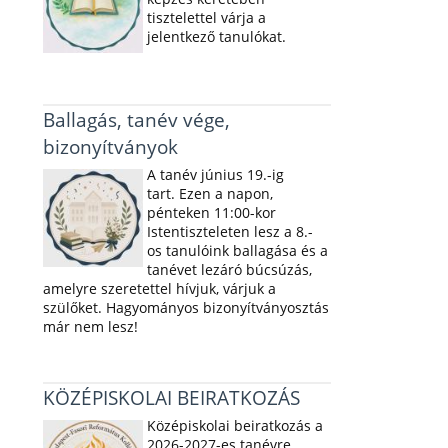
tisztelettel várja a
jelentkező tanulókat.
Ballagás, tanév vége,
bizonyítványok
A tanév június 19.-ig
tart. Ezen a napon,
pénteken 11:00-kor
Istentiszteleten lesz a 8.-
os tanulóink ballagása és a
tanévet lezáró búcsúzás,
amelyre szeretettel hívjuk, várjuk a
szülőket. Hagyományos bizonyítványosztás
már nem lesz!
KÖZÉPISKOLAI BEIRATKOZÁS
Középiskolai beiratkozás a
2026-2027-es tanévre