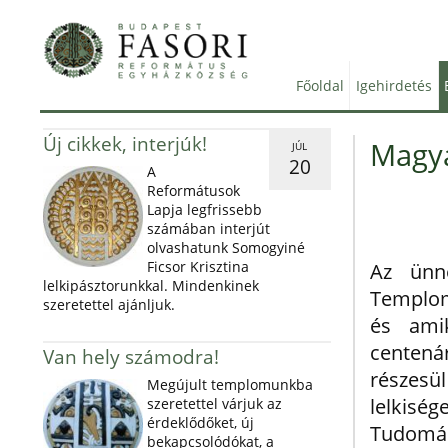
Főoldal
Igehirdetés
Új cikkek, interjúk!
Magya
JÚL
20
A
Reformátusok
Lapja legfrissebb
számában interjút
olvashatunk Somogyiné
Ficsor Krisztina
Az ünne
lelkipásztorunkkal. Mindenkinek
Templom
szeretettel ajánljuk.
és ami
centenár
Van hely számodra!
részesü
Megújult templomunkba
lelkisé
szeretettel várjuk az
érdeklődőket, új
Tudomán
bekapcsolódókat, a