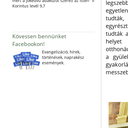
mert a jókedvű adakozót szereti az Isten" II
legszebb
Korintus levél 9,7
egyetle
tudták
egyrész
tudták 
Kövessen bennünket
helyet 
Facebookon!
otthonáu
Evangelizáció, hírek,
a gyüle
történések, naprakész
események.
gyakorl
messzeb