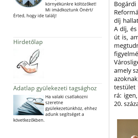
Bogárdi
környékünkre költözőket!
Mi imádkoztunk Önért/
Reformá
Érted, hogy ide találj!
díj hall
A díj, é
út is, 
Hirdetőlap
megtudni
figyelm
Városli
amely sz
azoknak
testület
Adatlap gyülekezeti tagsághoz
rá: ige
Ha valaki csatlakozni
szeretne
20. száza
gyülekezetünkhöz, ehhez
adunk segítséget a
következőkben.