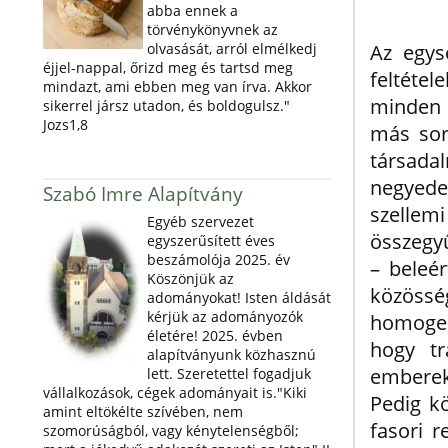
abba ennek a
törvénykönyvnek az
Az egys
olvasását, arról elmélkedj
éjjel-nappal, őrizd meg és tartsd meg
feltéte
mindazt, ami ebben meg van írva. Akkor
minden k
sikerrel jársz utadon, és boldogulsz."
Jozs1,8
más sor
társada
negyede
Szabó Imre Alapítvány
szellemi
Egyéb szervezet
összegyű
egyszerűsített éves
beszámolója 2025. év
– beleé
Köszönjük az
közössé
adományokat! Isten áldását
kérjük az adományozók
homogeni
életére! 2025. évben
hogy tr
alapítványunk közhasznú
emberek
lett. Szeretettel fogadjuk
vállalkozások, cégek adományait is."Kiki
Pedig k
amint eltökélte szívében, nem
fasori 
szomorúságból, vagy kénytelenségből;