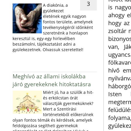
3
A diakónia, a
is nagyo
gyülekezet
ahogy e
életének egyik nagyon
hogy az
fontos területe, amelynek
tevékenységéról időnként
zsoltár 
szeretnénk a honlapon
bizonyo
keresztül is, egy-egy hirlevélben
beszámolni, tájékoztatást adni a
van, Já
gyülekezetnek. Olvassuk szeretettel!
ugyancs
fölkavar
hívő em
Meghívó az állami iskolákba
nyilvánv
járó gyerekeknek hitoktatásra
háborgó
Miért jó, ha a szülők a hit-
Isten 
és erkölcstan órát
megterm
választják gyermeküknek?
felüdülé
Mert a Szentírási
történetekből előkerülnek
folyama
olyan fontos témák és kérdések, amelyek
gyülekez
feldolgozása segítheti gyermekük