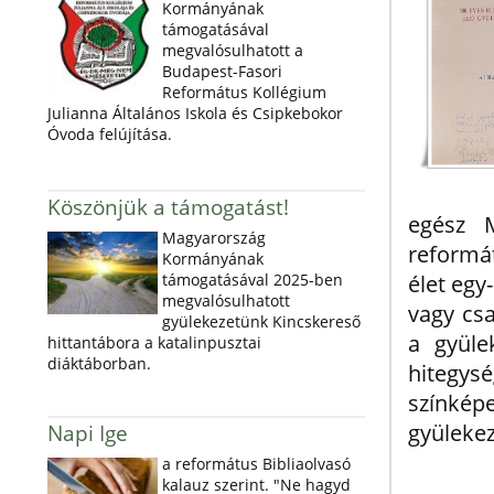
Kormányának
támogatásával
megvalósulhatott a
Budapest-Fasori
Református Kollégium
Julianna Általános Iskola és Csipkebokor
Óvoda felújítása.
Köszönjük a támogatást!
egész M
Magyarország
reformá
Kormányának
élet egy
támogatásával 2025-ben
megvalósulhatott
vagy csa
gyülekezetünk Kincskereső
a gyüle
hittantábora a katalinpusztai
diáktáborban.
hitegys
színképe
gyülekez
Napi Ige
a református Bibliaolvasó
kalauz szerint. "Ne hagyd