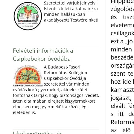
Filippi
Szeretettel várjuk jelnyelvi
zúgolódá
Istentiszteleti alkalmainkra
minden hallásukban
és tis
akadályozott Testvéreinket!
elvetem
csillago
ezt a „j
minden 
Felvételi információk a
beszéd
Csipkebokor óvódába
országán
A Budapest-Fasori
szent t
Református Kollégium
Csipkebokor Óvódája
hoz ide 
szeretettel vár minden
kamaszt,
óvódás korú gyermeket, akinek szülei
fontosnak tartják, hogy biztonságos, védett,
jogászt,
Isten oltalmában elrejtett kisgyermekkort
elvált f
élhessen meg gyermekük a közösségi
életében is.
s itt d
Reformá
az élő
Iskolagyümölcs- és