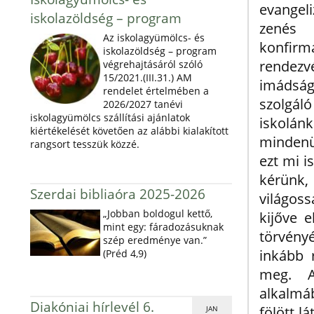
evangel
iskolazöldség – program
zenés 
Az iskolagyümölcs- és
konfir
iskolazöldség – program
rendez
végrehajtásáról szóló
15/2021.(III.31.) AM
imádság
rendelet értelmében a
szolgá
2026/2027 tanévi
iskolagyümölcs szállítási ajánlatok
iskolán
kiértékelését követően az alábbi kialakított
mindenün
rangsort tesszük közzé.
ezt mi i
kérünk,
Szerdai bibliaóra 2025-2026
világos
„Jobban boldogul kettő,
kijőve e
mint egy: fáradozásuknak
törvény
szép eredménye van.”
inkább 
(Préd 4,9)
meg. A
alkalmá
Diakóniai hírlevél 6.
fölött l
JAN