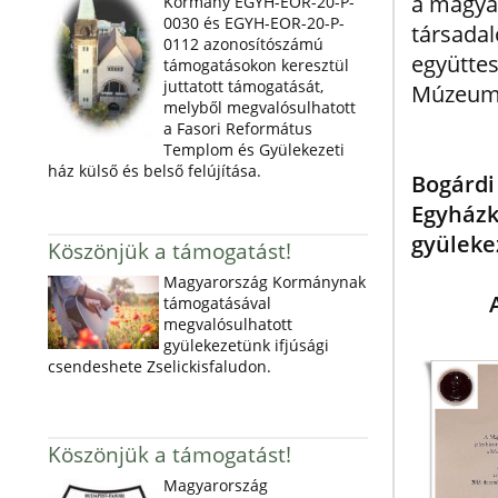
a magyar
Kormány EGYH-EOR-20-P-
0030 és EGYH-EOR-20-P-
társad
0112 azonosítószámú
együtte
támogatásokon keresztül
juttatott támogatását,
Múzeum
melyből megvalósulhatott
a Fasori Református
Templom és Gyülekezeti
ház külső és belső felújítása.
Bogárd
Egyház
gyüleke
Köszönjük a támogatást!
Magyarország Kormánynak
támogatásával
megvalósulhatott
gyülekezetünk ifjúsági
csendeshete Zselickisfaludon.
Köszönjük a támogatást!
Magyarország