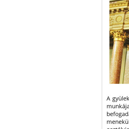
A gyülek
munkája
befogadá
menekül