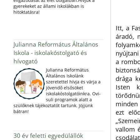
eligazodását az élet dolgaiban.Hívjuk a
gyerekeket az állami iskolákban is
hitoktatásra!
Itt, a F
áradó, 
Julianna Református Általános
folyamké
Iskola - iskolakóstolgató és
nyújtani
hívogató
a rombol
biztons
Julianna Református
Általános Iskolánk
drága k
szeretettel hívja és várja a
Isten 
jövendő elsősöket
iskolakóstolgatóinkra. Ovi-
törődnü
suli programok alatt a
minden 
szülőknek tájékoztatót tartunk. Jöjjünk
ezt elő
bátran!
„Szemei
vallom 
30 év feletti egyedülállók
csodálat