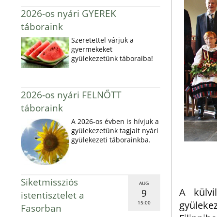
2026-os nyári GYEREK
táboraink
Szeretettel várjuk a
gyermekeket
gyülekezetünk táboraiba!
2026-os nyári FELNŐTT
táboraink
A 2026-os évben is hívjuk a
gyülekezetünk tagjait nyári
gyülekezeti táborainkba.
Siketmissziós
AUG
A külv
9
istentisztelet a
gyülekez
15:00
Fasorban