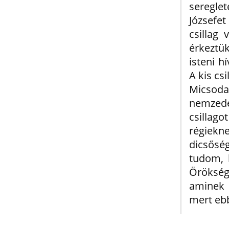
seregle
Józsefe
csillag
érkeztük
isteni h
A kis cs
Micsod
nemzedé
csillag
régiekne
dicsős
tudom, 
Örökség
aminek 
mert eb