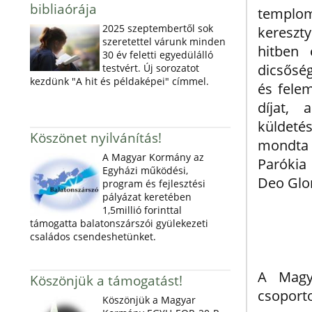
bibliaórája
templom
2025 szeptembertől sok
kereszt
szeretettel várunk minden
hitben 
30 év feletti egyedülálló
dicsőség
testvért. Új sorozatot
kezdünk "A hit és példaképei" címmel.
és felem
díjat,
küldeté
Köszönet nyilvánítás!
mondta S
A Magyar Kormány az
Parókia 
Egyházi működési,
Deo Glor
program és fejlesztési
pályázat keretében
1,5millió forinttal
támogatta balatonszárszói gyülekezeti
családos csendeshetünket.
A Magy
Köszönjük a támogatást!
csoport
Köszönjük a Magyar