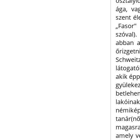
osztályi
ága, va
szent é
„Fasor"
szóval)
abban a
őrizget
Schwei
látogató
akik épp
gyülek
betlehe
lakóina
némiké
tanár(nő
magasra 
amely v