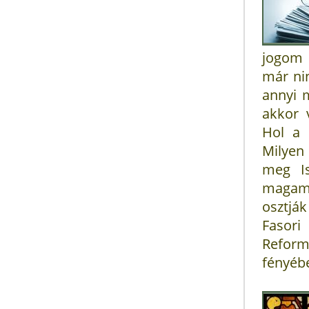
jogom 
már ni
annyi 
akkor 
Hol a 
Milyen
meg I
magamn
osztjá
Fasori
Reform
fényéb