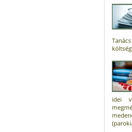
Tanács
költség
idei 
megmér
medence
(paroki