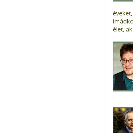
éveket
imádko
élet, a