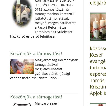
Kormány EGYH-EOR-20-P-
elöljáró
0030 és EGYH-EOR-20-P-
0112 azonosítószámú
támogatásokon keresztül
juttatott támogatását,
melyből megvalósulhatott
a Fasori Református
Templom és Gyülekezeti
ház külső és belső felújítása.
közöss
Köszönjük a támogatást!
Józse
Magyarország Kormánynak
evang
támogatásával
tartom
megvalósulhatott
esperes
gyülekezetünk ifjúsági
csendeshete Zselickisfaludon.
Tamás 
Kriszt
Apjok I
Köszönjük a támogatást!
Magyarország