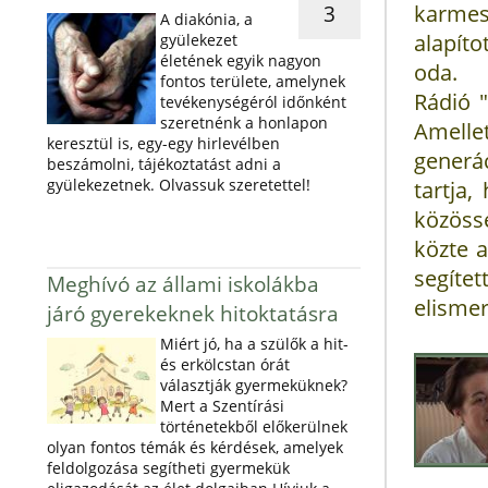
3
karmes
A diakónia, a
alapíto
gyülekezet
életének egyik nagyon
oda.
fontos területe, amelynek
Rádió "
tevékenységéról időnként
szeretnénk a honlapon
Amellet
keresztül is, egy-egy hirlevélben
generá
beszámolni, tájékoztatást adni a
gyülekezetnek. Olvassuk szeretettel!
tartja,
közöss
közte 
segíte
Meghívó az állami iskolákba
elismer
járó gyerekeknek hitoktatásra
Miért jó, ha a szülők a hit-
és erkölcstan órát
választják gyermeküknek?
Mert a Szentírási
történetekből előkerülnek
olyan fontos témák és kérdések, amelyek
feldolgozása segítheti gyermekük