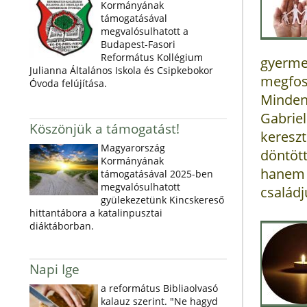
Kormányának
támogatásával
megvalósulhatott a
Budapest-Fasori
Református Kollégium
gyerme
Julianna Általános Iskola és Csipkebokor
megfos
Óvoda felújítása.
Minde
Gabri
Köszönjük a támogatást!
keresz
Magyarország
döntött
Kormányának
hanem
támogatásával 2025-ben
megvalósulhatott
családj
gyülekezetünk Kincskereső
hittantábora a katalinpusztai
diáktáborban.
Napi Ige
a református Bibliaolvasó
kalauz szerint. "Ne hagyd