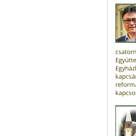
csato
Együtt
Egyház
kapcsá
refor
kapcsol