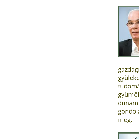
gazda
gyülek
tudomá
gyümöl
duname
gondola
meg.