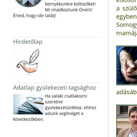
környékünkre költözőket!
a szül
Mi imádkoztunk Önért/
egyben
Érted, hogy ide találj!
Somogy
mamája
Hirdetőlap
Adatlap gyülekezeti tagsághoz
adásáb
Ha valaki csatlakozni
szeretne
gyülekezetünkhöz, ehhez
adunk segítséget a
következőkben.