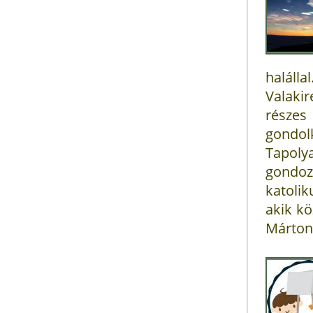
haláll
Valaki
része
gondol
Tapolya
gondoz
katolik
akik kö
Márton