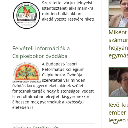
Szeretettel várjuk jelnyelvi
Istentiszteleti alkalmainkra
minden hallásukban
akadályozott Testvéreinket!
Miként
számun
hogyan
Felvételi információk a
egymást
Csipkebokor óvódába
A Budapest-Fasori
Református Kollégium
Csipkebokor Óvódája
szeretettel vár minden
óvódás korú gyermeket, akinek szülei
fontosnak tartják, hogy biztonságos, védett,
Isten oltalmában elrejtett kisgyermekkort
élhessen meg gyermekük a közösségi
lévő k
életében is.
ember 
legyen 
Iskolagyümölcs- és