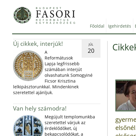
Főoldal
Igehirdetés
Új cikkek, interjúk!
Cikkek
JÚL
20
A
Reformátusok
Lapja legfrissebb
számában interjút
olvashatunk Somogyiné
Ficsor Krisztina
lelkipásztorunkkal. Mindenkinek
szeretettel ajánljuk.
Van hely számodra!
Megújult templomunkba
gyerme
szeretettel várjuk az
elsőné
érdeklődőket, új
bekapcsolódókat, a
elsőso