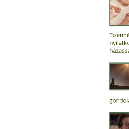
Tizenné
nyilatk
házassá
gondola