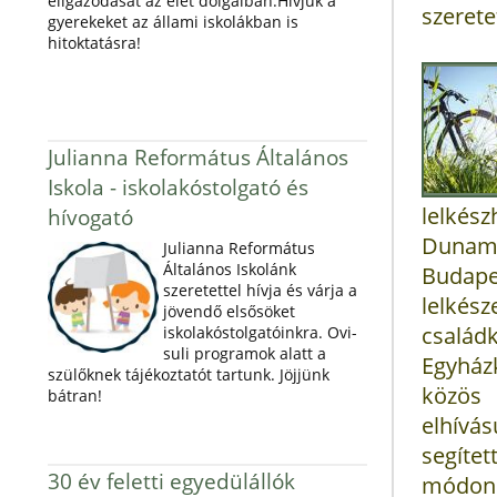
eligazodását az élet dolgaiban.Hívjuk a
szerete
gyerekeket az állami iskolákban is
hitoktatásra!
Julianna Református Általános
Iskola - iskolakóstolgató és
lelkés
hívogató
Duname
Julianna Református
Általános Iskolánk
Budape
szeretettel hívja és várja a
lelkés
jövendő elsősöket
csalá
iskolakóstolgatóinkra. Ovi-
suli programok alatt a
Egyház
szülőknek tájékoztatót tartunk. Jöjjünk
közös 
bátran!
elhívá
segíte
30 év feletti egyedülállók
módon 