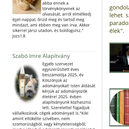
abba ennek a
gondola
törvénykönyvnek az
olvasását, arról elmélkedj
lehet 
éjjel-nappal, őrizd meg és tartsd meg
parado
mindazt, ami ebben meg van írva. Akkor
élek".
sikerrel jársz utadon, és boldogulsz."
Jozs1,8
Szabó Imre Alapítvány
Egyéb szervezet
egyszerűsített éves
beszámolója 2025. év
Köszönjük az
adományokat! Isten áldását
kérjük az adományozók
életére! 2025. évben
alapítványunk közhasznú
lett. Szeretettel fogadjuk
vállalkozások, cégek adományait is."Kiki
amint eltökélte szívében, nem
szomorúságból, vagy kénytelenségből;