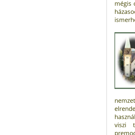
mégis 
házaso
ismerh
nemzet
elren
haszná
viszi
premod