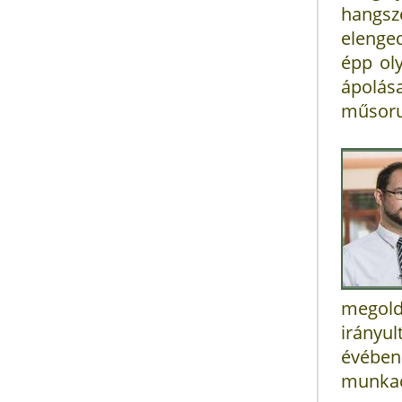
hangs
elenged
épp oly
ápolás
műsoru
megold
irányu
évébe
munkacs