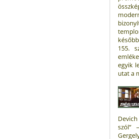
összk
modern
bizonyí
templo
később 
155. s
emléke
egyik l
utat a 
Devich
szól” 
Gerge