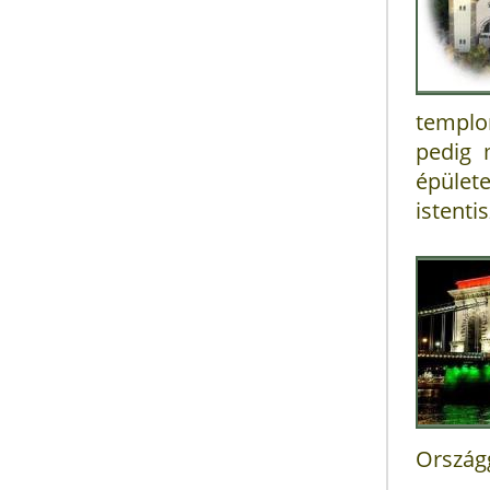
templo
pedig 
épület
istenti
Országg