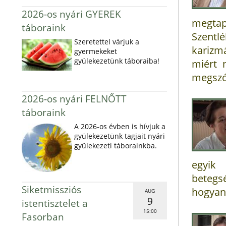
2026-os nyári GYEREK
megtap
táboraink
Szentl
Szeretettel várjuk a
karizmá
gyermekeket
gyülekezetünk táboraiba!
miért 
megszól
2026-os nyári FELNŐTT
táboraink
A 2026-os évben is hívjuk a
gyülekezetünk tagjait nyári
gyülekezeti táborainkba.
egyik 
betegs
Siketmissziós
hogyan 
AUG
9
istentisztelet a
15:00
Fasorban