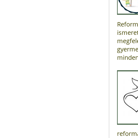
Reform
ismere
megfe
gyerme
mindenk
reform