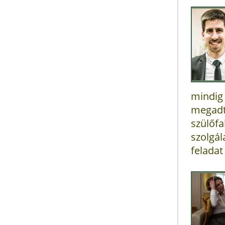
mindig 
megad
szülőfa
szolgá
feladat 