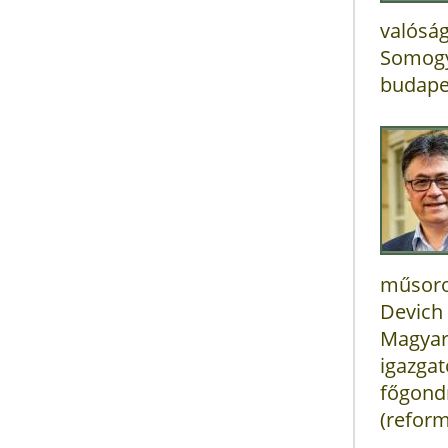
valóság
Somog
budapes
műsoro
Devich
Magyar
igazga
főgond
(refor