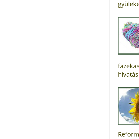
gyüleke
fazekas
hivatás
Reform