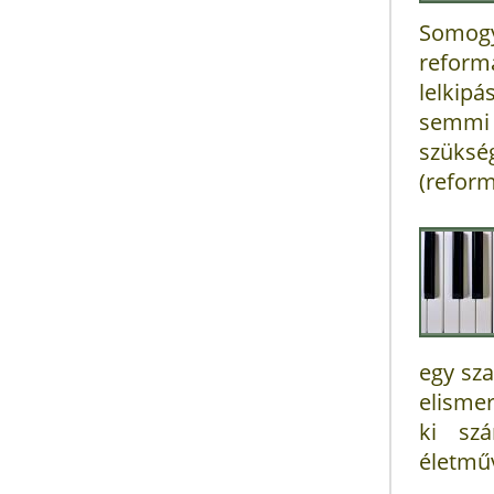
Somog
reform
lelkipá
semmi 
szükség
(refor
egy sza
elismer
ki szá
életműv