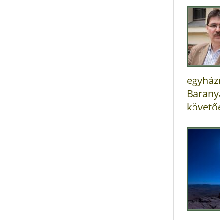
egyház
Barany
követőe