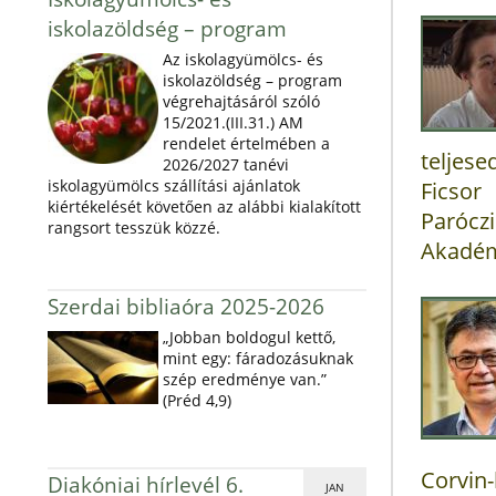
iskolazöldség – program
Az iskolagyümölcs- és
iskolazöldség – program
végrehajtásáról szóló
15/2021.(III.31.) AM
rendelet értelmében a
teljese
2026/2027 tanévi
iskolagyümölcs szállítási ajánlatok
Ficsor
kiértékelését követően az alábbi kialakított
Parócz
rangsort tesszük közzé.
Akadém
Szerdai bibliaóra 2025-2026
„Jobban boldogul kettő,
mint egy: fáradozásuknak
szép eredménye van.”
(Préd 4,9)
Corvin-
Diakóniai hírlevél 6.
JAN