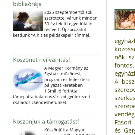
bibliaórája
2025 szeptembertől sok
szeretettel várunk minden
30 év feletti egyedülálló
testvért. Új sorozatot
kezdünk "A hit és példaképei" címmel.
egyház
közöss
nők sz
Köszönet nyilvánítás!
fonto
A Magyar Kormány az
egyház
Egyházi működési,
program és fejlesztési
A besz
pályázat keretében
szere
1,5millió forinttal
támogatta balatonszárszói gyülekezeti
szerke
családos csendeshetünket.
szer
vendége
Köszönjük a támogatást!
Fasori
és Gerg
Köszönjük a Magyar