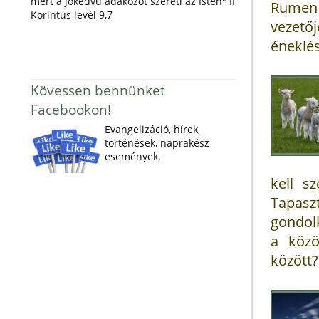
mert a jókedvű adakozót szereti az Isten" II
Rumen 
Korintus levél 9,7
vezető
éneklés
Kövessen bennünket
Facebookon!
Evangelizáció, hírek,
történések, naprakész
események.
kell s
Tapasz
gondol
a közö
között?