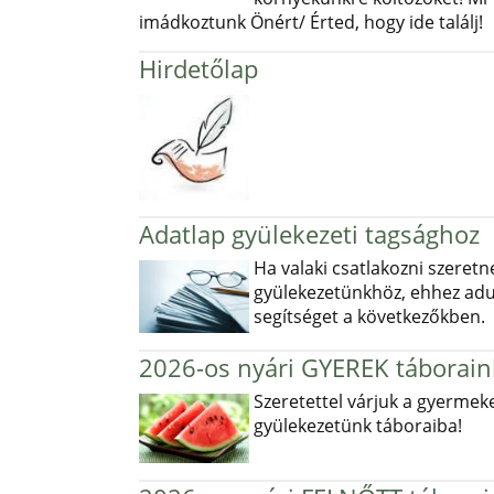
imádkoztunk Önért/ Érted, hogy ide találj!
Hirdetőlap
Adatlap gyülekezeti tagsághoz
Ha valaki csatlakozni szeretn
gyülekezetünkhöz, ehhez ad
segítséget a következőkben.
2026-os nyári GYEREK táborain
Szeretettel várjuk a gyermek
gyülekezetünk táboraiba!