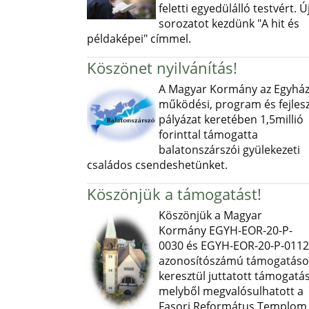
feletti egyedülálló testvért. Ú
sorozatot kezdünk "A hit és
példaképei" címmel.
Köszönet nyilvánítás!
A Magyar Kormány az Egyház
működési, program és fejlesz
pályázat keretében 1,5millió
forinttal támogatta
balatonszárszói gyülekezeti
családos csendeshetünket.
Köszönjük a támogatást!
Köszönjük a Magyar
Kormány EGYH-EOR-20-P-
0030 és EGYH-EOR-20-P-0112
azonosítószámú támogatás
keresztül juttatott támogatás
melyből megvalósulhatott a
Fasori Református Templom