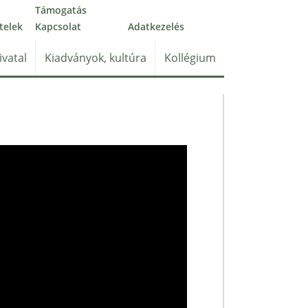
Támogatás
telek
Kapcsolat
Adatkezelés
ivatal
Kiadványok, kultúra
Kollégium