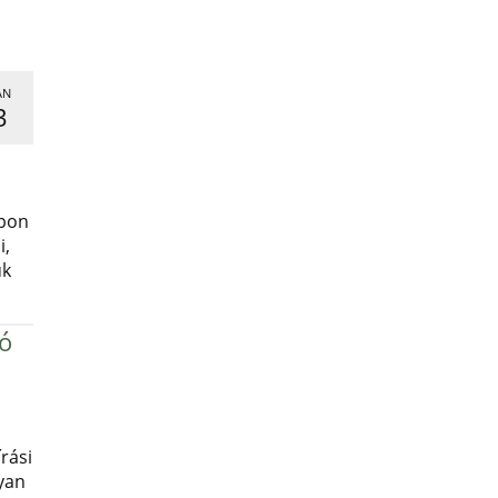
AN
3
,
apon
i,
uk
ró
rási
yan