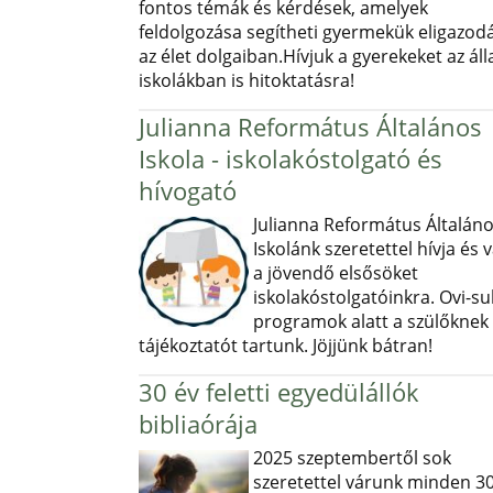
fontos témák és kérdések, amelyek
feldolgozása segítheti gyermekük eligazod
az élet dolgaiban.Hívjuk a gyerekeket az ál
iskolákban is hitoktatásra!
Julianna Református Általános
Iskola - iskolakóstolgató és
hívogató
Julianna Református Általán
Iskolánk szeretettel hívja és v
a jövendő elsősöket
iskolakóstolgatóinkra. Ovi-sul
programok alatt a szülőknek
tájékoztatót tartunk. Jöjjünk bátran!
30 év feletti egyedülállók
bibliaórája
2025 szeptembertől sok
szeretettel várunk minden 30