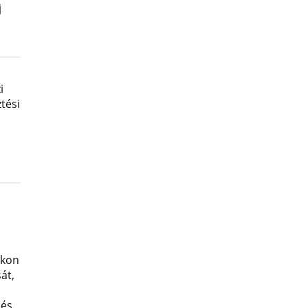
j
i
tési
okon
át,
 és