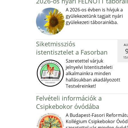
2026-os nyári FELNŐTT táborai
A 2026-os évben is hívjuk a
gyülekezetünk tagjait nyári
gyülekezeti táborainkba.
Siketmissziós
AU
istentisztelet a Fasorban
15:
Szeretettel várjuk
jelnyelvi Istentiszteleti
alkalmainkra minden
hallásukban akadályozott
Testvéreinket!
Felvételi információk a
Csipkebokor óvódába
A Budapest-Fasori Reformát
Kollégium Csipkebokor Óvód
szeretettel vár minden óvód