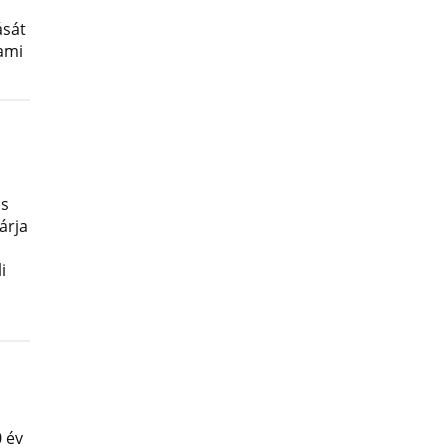
ását
lami
os
árja
i
 év