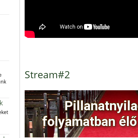
Stream#2
e
unk
k
eket