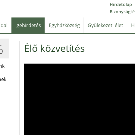
Hirdetőlap
Bizonyságté
ldal
Igehirdetés
Egyházközség
Gyülekezeti élet
H
Élő közvetítés
L
0
nk
nek