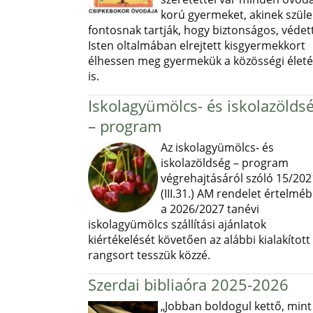
korú gyermeket, akinek szüle
fontosnak tartják, hogy biztonságos, védett
Isten oltalmában elrejtett kisgyermekkort
élhessen meg gyermekük a közösségi élet
is.
Iskolagyümölcs- és iskolazölds
– program
Az iskolagyümölcs- és
iskolazöldség – program
végrehajtásáról szóló 15/202
(III.31.) AM rendelet értelmé
a 2026/2027 tanévi
iskolagyümölcs szállítási ajánlatok
kiértékelését követően az alábbi kialakított
rangsort tesszük közzé.
Szerdai bibliaóra 2025-2026
„Jobban boldogul kettő, mint