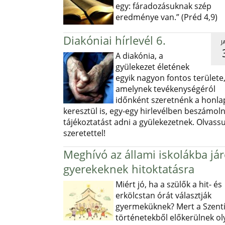
egy: fáradozásuknak szép
eredménye van.” (Préd 4,9)
Diakóniai hírlevél 6.
J
A diakónia, a
gyülekezet életének
egyik nagyon fontos területe
amelynek tevékenységéról
időnként szeretnénk a honl
keresztül is, egy-egy hirlevélben beszámoln
tájékoztatást adni a gyülekezetnek. Olvass
szeretettel!
Meghívó az állami iskolákba já
gyerekeknek hitoktatásra
Miért jó, ha a szülők a hit- és
erkölcstan órát választják
gyermeküknek? Mert a Szentí
történetekből előkerülnek ol