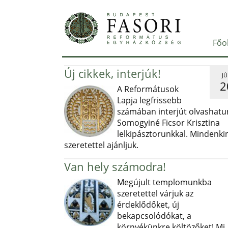
Főo
Új cikkek, interjúk!
JÚ
2
A Reformátusok
Lapja legfrissebb
számában interjút olvashatu
Somogyiné Ficsor Krisztina
lelkipásztorunkkal. Mindenki
szeretettel ajánljuk.
Van hely számodra!
Megújult templomunkba
szeretettel várjuk az
érdeklődőket, új
bekapcsolódókat, a
környékünkre költözőket! Mi