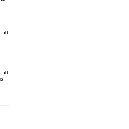
tott
.
tott
us