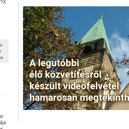
nk
G
9
00
us
ája
ás