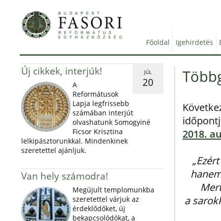
Főoldal
Igehirdetés
Új cikkek, interjúk!
Többg
JÚL
20
A
Reformátusok
Lapja legfrissebb
Következ
számában interjút
időpontj
olvashatunk Somogyiné
Ficsor Krisztina
2018. a
lelkipásztorunkkal. Mindenkinek
szeretettel ajánljuk.
„Ezért
hanem 
Van hely számodra!
Mert
Megújult templomunkba
a sarok
szeretettel várjuk az
érdeklődőket, új
bekapcsolódókat, a