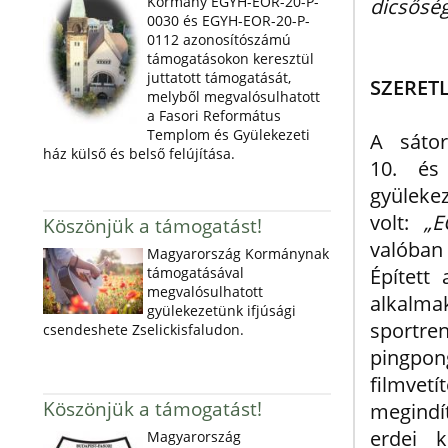
Kormány EGYH-EOR-20-P-
dicsőség
0030 és EGYH-EOR-20-P-
0112 azonosítószámú
támogatásokon keresztül
juttatott támogatását,
SZERETL
melyből megvalósulhatott
a Fasori Református
Templom és Gyülekezeti
A sátor
ház külső és belső felújítása.
10. és
gyüleke
volt:
„E
Köszönjük a támogatást!
valóban
Magyarország Kormánynak
támogatásával
Épített
megvalósulhatott
alk
gyülekezetünk ifjúsági
sport
csendeshete Zselickisfaludon.
pingpon
filmvetí
Köszönjük a támogatást!
megindí
erdei k
Magyarország