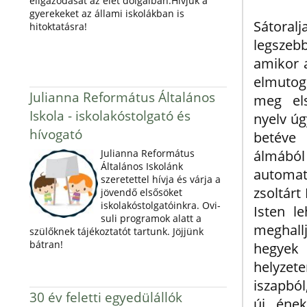
eligazodását az élet dolgaiban.Hívjuk a
gyerekeket az állami iskolákban is
Sátoral
hitoktatásra!
legsze
amikor a
elmutog
Julianna Református Általános
meg els
Iskola - iskolakóstolgató és
nyelv úgy
hívogató
betéve
Julianna Református
álmáb
Általános Iskolánk
automa
szeretettel hívja és várja a
zsoltárt
jövendő elsősöket
iskolakóstolgatóinkra. Ovi-
Isten l
suli programok alatt a
meghallj
szülőknek tájékoztatót tartunk. Jöjjünk
bátran!
hegyek
helyzet
iszapból
30 év feletti egyedülállók
új éne