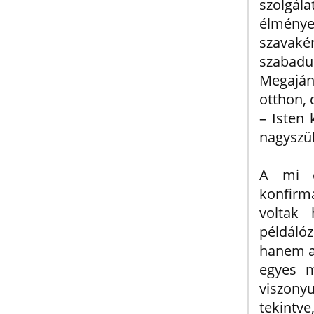
szolgál
élmény
szavak
szabad
Megajá
otthon, 
– Isten 
nagyszül
A mi c
konfirm
voltak
példáló
hanem a
egyes m
viszony
tekintve