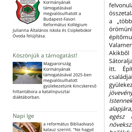
Kormányának
felvo
támogatásával
összetal
megvalósulhatott a
Budapest-Fasori
a „több
Református Kollégium
örömün
Julianna Általános Iskola és Csipkebokor
Óvoda felújítása.
építőm
Valame
Akikbő
Köszönjük a támogatást!
Sátoralj
Magyarország
itt. Ép
Kormányának
támogatásával 2025-ben
családj
megvalósulhatott
gyülekez
gyülekezetünk Kincskereső
hittantábora a katalinpusztai
jövevén
diáktáborban.
Istenne
alapjár
Napi Ige
egész 
növeksz
a református Bibliaolvasó
kalauz szerint. "Ne hagyd