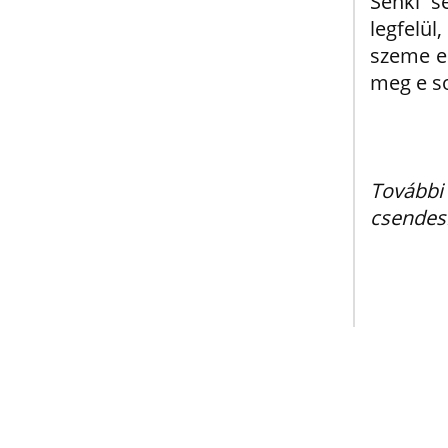
Senki s
legfelül
szeme el
meg e so
Tovább
csendes