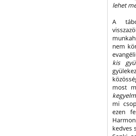
lehet m
A tábo
visszaz
munkahe
nem kön
evangél
kis gyü
gyülek
közösség
most má
kegyelm
mi csop
ezen fe
Harmoni
kedves s