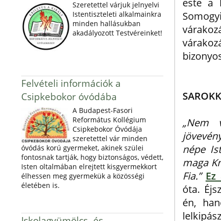
este a 
Szeretettel várjuk jelnyelvi
Istentiszteleti alkalmainkra
Somogyi 
minden hallásukban
várakozá
akadályozott Testvéreinket!
várako
bizonyos
Felvételi információk a
SAROK
Csipkebokor óvódába
A Budapest-Fasori
Református Kollégium
„Nem v
Csipkebokor Óvódája
jövevén
szeretettel vár minden
népe Is
óvódás korú gyermeket, akinek szülei
fontosnak tartják, hogy biztonságos, védett,
maga Kri
Isten oltalmában elrejtett kisgyermekkort
Fia.”
Ez
élhessen meg gyermekük a közösségi
életében is.
óta. Éj
én, han
lelkipás
Iskolagyümölcs- és