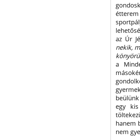
gondosk
étterem
sportp
lehetősé
az Úr J
nekik, m
könyörül
a Minde
másoké
gondolk
gyermek
beülünk 
egy kis
töltekez
hanem b
nem gyer