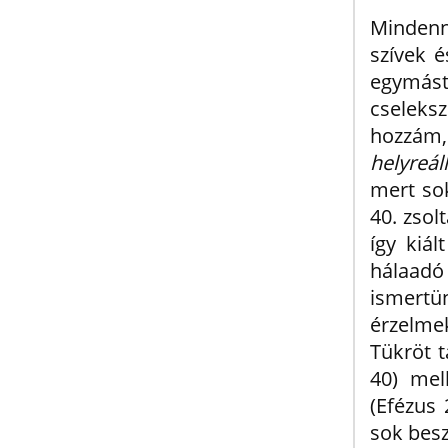
Mindenn
szívek 
egymást
cseleksz
hozzá
helyreál
mert sok
40. zsol
így kiál
hálaadó
ismertün
érzelmek
Tükröt t
40) mel
(Efézus 
sok besz