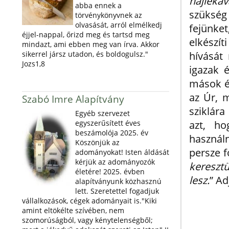
hajlékáv
abba ennek a
szükség
törvénykönyvnek az
olvasását, arról elmélkedj
fejünke
éjjel-nappal, őrizd meg és tartsd meg
elkészí
mindazt, ami ebben meg van írva. Akkor
sikerrel jársz utadon, és boldogulsz."
hívását
Jozs1,8
igazak 
mások él
az Úr, m
Szabó Imre Alapítvány
sziklára
Egyéb szervezet
egyszerűsített éves
azt, ho
beszámolója 2025. év
használ
Köszönjük az
persze 
adományokat! Isten áldását
kérjük az adományozók
keresztü
életére! 2025. évben
lesz.
” Ad
alapítványunk közhasznú
lett. Szeretettel fogadjuk
vállalkozások, cégek adományait is."Kiki
amint eltökélte szívében, nem
szomorúságból, vagy kénytelenségből;