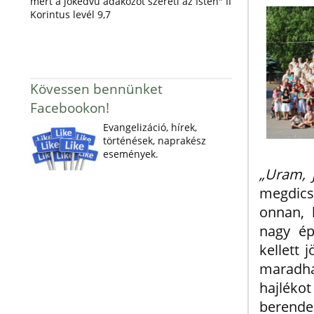
mert a jókedvű adakozót szereti az Isten" II
Korintus levél 9,7
Kövessen bennünket
Facebookon!
Evangelizáció, hírek,
történések, naprakész
események.
„Uram, 
megdics
onnan, 
nagy ép
kellett
maradha
hajlék
berende