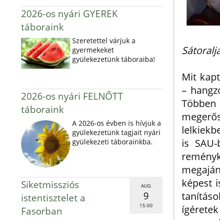
2026-os nyári GYEREK
táboraink
Szeretettel várjuk a
Sátoralj
gyermekeket
gyülekezetünk táboraiba!
Mit kapt
– hangzo
2026-os nyári FELNŐTT
Többen 
táboraink
megerő
A 2026-os évben is hívjuk a
lelkiekb
gyülekezetünk tagjait nyári
is SAU-
gyülekezeti táborainkba.
remény
megaján
képest 
Siketmissziós
AUG
9
tanítás
istentisztelet a
15:00
ígérete
Fasorban