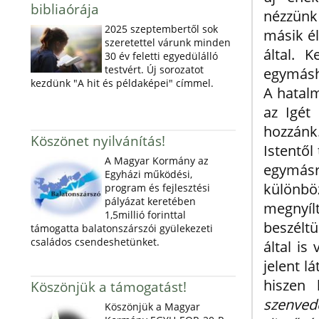
bibliaórája
nézzünk
2025 szeptembertől sok
másik él
szeretettel várunk minden
által. 
30 év feletti egyedülálló
testvért. Új sorozatot
egymásho
kezdünk "A hit és példaképei" címmel.
A hatalm
az Igét
hozzánk.
Köszönet nyilvánítás!
Istentől
A Magyar Kormány az
egymás
Egyházi működési,
különb
program és fejlesztési
pályázat keretében
megnyíl
1,5millió forinttal
beszéltü
támogatta balatonszárszói gyülekezeti
családos csendeshetünket.
által is
jelent l
hiszen 
Köszönjük a támogatást!
szenve
Köszönjük a Magyar