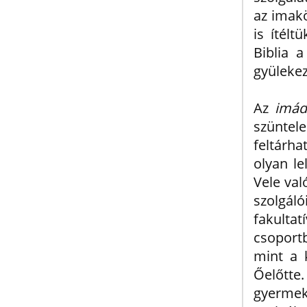
az imakö
is ítél
Biblia 
gyülekeze
Az
imád
szüntele
feltárh
olyan le
Vele val
szolgál
fakultat
csoport
mint a 
Őelőtte
gyerme