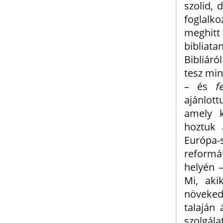
szolid, 
foglalko
meghit
bibliat
Bibliár
tesz min
– és
f
ajánlott
amely 
hoztuk 
Európa
reformá
helyén –
Mi, aki
növeked
talaján 
szolgála