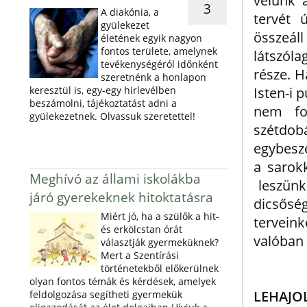
velünk 
3
A diakónia, a
tervét 
gyülekezet
összeáll
életének egyik nagyon
fontos területe, amelynek
látszóla
tevékenységéról időnként
része. 
szeretnénk a honlapon
keresztül is, egy-egy hirlevélben
Isten-i 
beszámolni, tájékoztatást adni a
nem fo
gyülekezetnek. Olvassuk szeretettel!
szétdob
egybesze
a sarokk
Meghívó az állami iskolákba
leszünk
járó gyerekeknek hitoktatásra
dicsősé
Miért jó, ha a szülők a hit-
tervein
és erkölcstan órát
valóban 
választják gyermeküknek?
Mert a Szentírási
történetekből előkerülnek
olyan fontos témák és kérdések, amelyek
LEHAJO
feldolgozása segítheti gyermekük