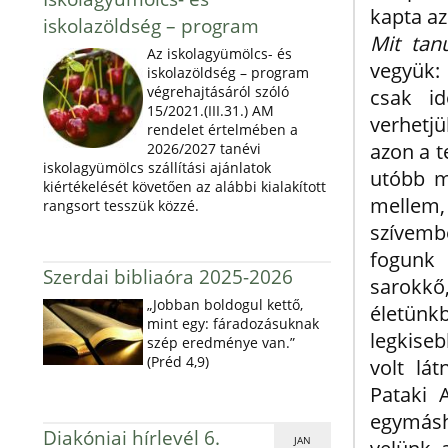
kapta az
iskolazöldség – program
Mit tan
Az iskolagyümölcs- és
vegyük:
iskolazöldség – program
végrehajtásáról szóló
csak id
15/2021.(III.31.) AM
verhetj
rendelet értelmében a
azon a t
2026/2027 tanévi
iskolagyümölcs szállítási ajánlatok
utóbb m
kiértékelését követően az alábbi kialakított
mellem
rangsort tesszük közzé.
szívemb
fogunk 
Szerdai bibliaóra 2025-2026
sarokkő
„Jobban boldogul kettő,
életün
mint egy: fáradozásuknak
legkise
szép eredménye van.”
(Préd 4,9)
volt lá
Pataki 
egymásh
Diakóniai hírlevél 6.
JAN