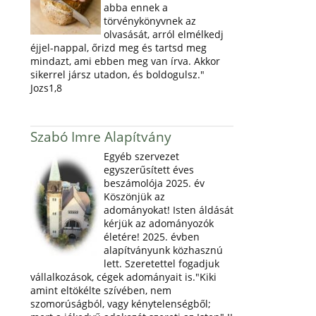
abba ennek a
törvénykönyvnek az
olvasását, arról elmélkedj
éjjel-nappal, őrizd meg és tartsd meg
mindazt, ami ebben meg van írva. Akkor
sikerrel jársz utadon, és boldogulsz."
Jozs1,8
Szabó Imre Alapítvány
Egyéb szervezet
egyszerűsített éves
beszámolója 2025. év
Köszönjük az
adományokat! Isten áldását
kérjük az adományozók
életére! 2025. évben
alapítványunk közhasznú
lett. Szeretettel fogadjuk
vállalkozások, cégek adományait is."Kiki
amint eltökélte szívében, nem
szomorúságból, vagy kénytelenségből;