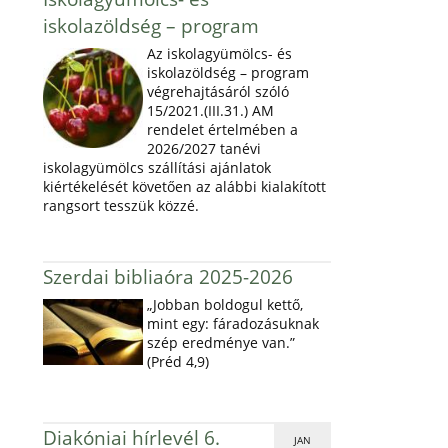
iskolazöldség – program
Az iskolagyümölcs- és
iskolazöldség – program
végrehajtásáról szóló
15/2021.(III.31.) AM
rendelet értelmében a
2026/2027 tanévi
iskolagyümölcs szállítási ajánlatok
kiértékelését követően az alábbi kialakított
rangsort tesszük közzé.
Szerdai bibliaóra 2025-2026
„Jobban boldogul kettő,
mint egy: fáradozásuknak
szép eredménye van.”
(Préd 4,9)
Diakóniai hírlevél 6.
JAN