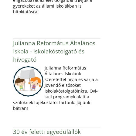
eligazodását az élet dolgaiban.Hívjuk a
gyerekeket az állami iskolákban is
hitoktatásra!
Julianna Református Általános
Iskola - iskolakóstolgató és
hívogató
Julianna Református
Általános Iskolánk
szeretettel hívja és várja a
jövendő elsősöket
iskolakóstolgatóinkra. Ovi-
suli programok alatt a
szülőknek tájékoztatót tartunk. Jöjjünk
bátran!
30 év feletti egyedülállók