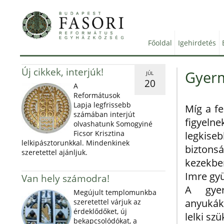
Főoldal
Igehirdetés
Új cikkek, interjúk!
Gyer
JÚL
20
A
Reformátusok
Lapja legfrissebb
Míg a f
számában interjút
figye
olvashatunk Somogyiné
Ficsor Krisztina
legk
lelkipásztorunkkal. Mindenkinek
bizto
szeretettel ajánljuk.
kezekbe
Imre gyü
Van hely számodra!
A gye
Megújult templomunkba
anyukák
szeretettel várjuk az
érdeklődőket, új
lelki sz
bekapcsolódókat, a