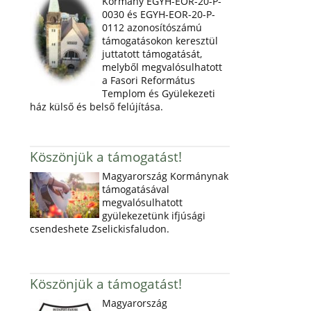
Kormány EGYH-EOR-20-P-
0030 és EGYH-EOR-20-P-
0112 azonosítószámú
támogatásokon keresztül
juttatott támogatását,
melyből megvalósulhatott
a Fasori Református
Templom és Gyülekezeti
ház külső és belső felújítása.
Köszönjük a támogatást!
Magyarország Kormánynak
támogatásával
megvalósulhatott
gyülekezetünk ifjúsági
csendeshete Zselickisfaludon.
Köszönjük a támogatást!
Magyarország