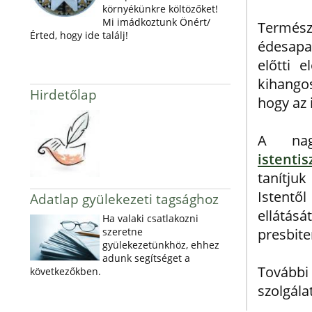
környékünkre költözőket!
Mi imádkoztunk Önért/
Természe
Érted, hogy ide találj!
édesapa
előtti 
kihangos
Hirdetőlap
hogy az 
A na
istenti
tanítjuk
Istentől
Adatlap gyülekezeti tagsághoz
ellátásá
Ha valaki csatlakozni
szeretne
presbite
gyülekezetünkhöz, ehhez
adunk segítséget a
Tovább
következőkben.
szolgála