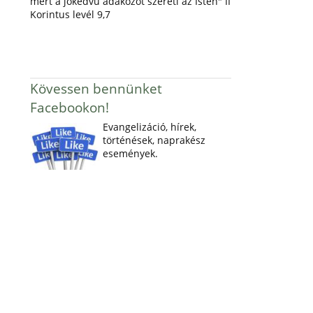
mert a jókedvű adakozót szereti az Isten" II
Korintus levél 9,7
Kövessen bennünket
Facebookon!
Evangelizáció, hírek,
történések, naprakész
események.