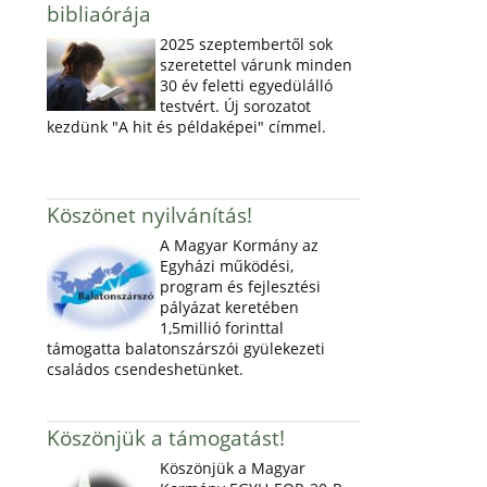
bibliaórája
2025 szeptembertől sok
szeretettel várunk minden
30 év feletti egyedülálló
testvért. Új sorozatot
kezdünk "A hit és példaképei" címmel.
Köszönet nyilvánítás!
A Magyar Kormány az
Egyházi működési,
program és fejlesztési
pályázat keretében
1,5millió forinttal
támogatta balatonszárszói gyülekezeti
családos csendeshetünket.
Köszönjük a támogatást!
Köszönjük a Magyar