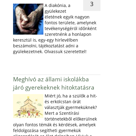
3
A diakónia, a
gyülekezet
életének egyik nagyon
fontos területe, amelynek
tevékenységéról időnként
szeretnénk a honlapon
keresztül is, egy-egy hirlevélben
beszámolni, tájékoztatást adni a
gyülekezetnek. Olvassuk szeretettel!
Meghívó az állami iskolákba
járó gyerekeknek hitoktatásra
Miért jó, ha a szülők a hit-
és erkölcstan órát
választják gyermeküknek?
Mert a Szentírási
történetekből előkerülnek
olyan fontos témák és kérdések, amelyek
feldolgozása segítheti gyermekük