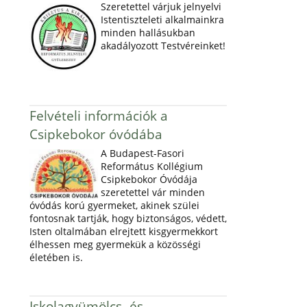
Szeretettel várjuk jelnyelvi
Istentiszteleti alkalmainkra
minden hallásukban
akadályozott Testvéreinket!
Felvételi információk a
Csipkebokor óvódába
A Budapest-Fasori
Református Kollégium
Csipkebokor Óvódája
szeretettel vár minden
óvódás korú gyermeket, akinek szülei
fontosnak tartják, hogy biztonságos, védett,
Isten oltalmában elrejtett kisgyermekkort
élhessen meg gyermekük a közösségi
életében is.
Iskolagyümölcs- és