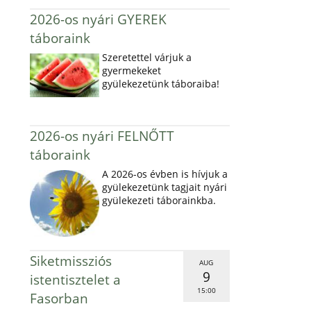
2026-os nyári GYEREK
táboraink
Szeretettel várjuk a
gyermekeket
gyülekezetünk táboraiba!
2026-os nyári FELNŐTT
táboraink
A 2026-os évben is hívjuk a
gyülekezetünk tagjait nyári
gyülekezeti táborainkba.
Siketmissziós
AUG
9
istentisztelet a
15:00
Fasorban