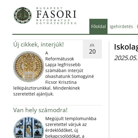
Főoldal
Igehirdetés
Új cikkek, interjúk!
Iskola
JÚL
20
A
2025.05.
Reformátusok
Lapja legfrissebb
számában interjút
olvashatunk Somogyiné
Ficsor Krisztina
lelkipásztorunkkal. Mindenkinek
szeretettel ajánljuk.
Van hely számodra!
Megújult templomunkba
szeretettel várjuk az
érdeklődőket, új
bekapcsolódókat, a