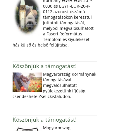
Kormány EGYH-EOR-20-P-
0030 és EGYH-EOR-20-P-
0112 azonosítószámú
támogatásokon keresztül
juttatott támogatását,
melyből megvalósulhatott
a Fasori Református
Templom és Gyülekezeti
ház külső és belső felújítása.
Köszönjük a támogatást!
Magyarország Kormánynak
támogatásával
megvalósulhatott
gyülekezetünk ifjúsági
csendeshete Zselickisfaludon.
Köszönjük a támogatást!
Magyarország