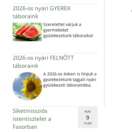
2026-os nyári GYEREK
táboraink
Szeretettel várjuk a
gyermekeket
gyülekezetünk táboraiba!
2026-os nyári FELNŐTT
táboraink
A 2026-os évben is hívjuk a
gyülekezetünk tagjait nyári
gyülekezeti táborainkba.
Siketmissziós
AUG
9
istentisztelet a
15:00
Fasorban