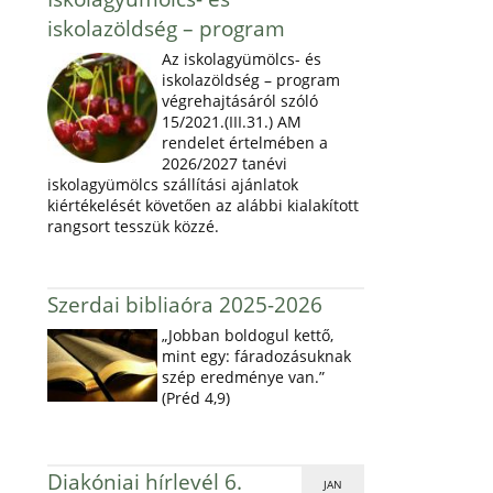
iskolazöldség – program
Az iskolagyümölcs- és
iskolazöldség – program
végrehajtásáról szóló
15/2021.(III.31.) AM
rendelet értelmében a
2026/2027 tanévi
iskolagyümölcs szállítási ajánlatok
kiértékelését követően az alábbi kialakított
rangsort tesszük közzé.
Szerdai bibliaóra 2025-2026
„Jobban boldogul kettő,
mint egy: fáradozásuknak
szép eredménye van.”
(Préd 4,9)
Diakóniai hírlevél 6.
JAN