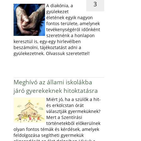
3
A diakónia, a
gyülekezet
életének egyik nagyon
fontos területe, amelynek
tevékenységéról időnként
szeretnénk a honlapon
keresztül is, egy-egy hirlevélben
beszámolni, tájékoztatást adni a
gyülekezetnek. Olvassuk szeretettel!
Meghívó az állami iskolákba
járó gyerekeknek hitoktatásra
Miért jó, ha a szülők a hit-
és erkölcstan órát
választják gyermeküknek?
Mert a Szentírási
történetekből előkerülnek
olyan fontos témák és kérdések, amelyek
feldolgozása segítheti gyermekük