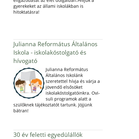
eligazodását az élet dolgaiban.Hívjuk a
gyerekeket az állami iskolákban is
hitoktatásra!
Julianna Református Általános
Iskola - iskolakóstolgató és
hívogató
Julianna Református
Általános Iskolánk
szeretettel hívja és várja a
jövendő elsősöket
iskolakóstolgatóinkra. Ovi-
suli programok alatt a
szülőknek tájékoztatót tartunk. Jöjjünk
bátran!
30 év feletti egyedülállók