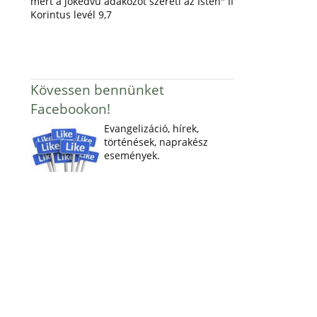
mert a jókedvű adakozót szereti az Isten" II
Korintus levél 9,7
Kövessen bennünket
Facebookon!
Evangelizáció, hírek,
történések, naprakész
események.