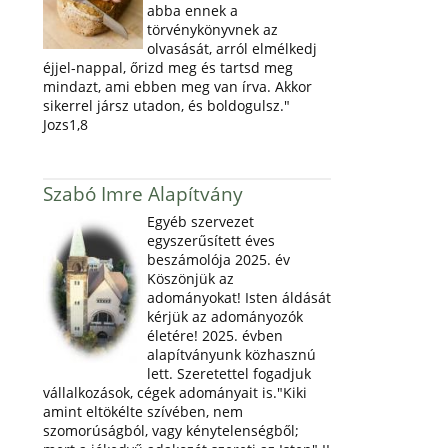
abba ennek a
törvénykönyvnek az
olvasását, arról elmélkedj
éjjel-nappal, őrizd meg és tartsd meg
mindazt, ami ebben meg van írva. Akkor
sikerrel jársz utadon, és boldogulsz."
Jozs1,8
Szabó Imre Alapítvány
Egyéb szervezet
egyszerűsített éves
beszámolója 2025. év
Köszönjük az
adományokat! Isten áldását
kérjük az adományozók
életére! 2025. évben
alapítványunk közhasznú
lett. Szeretettel fogadjuk
vállalkozások, cégek adományait is."Kiki
amint eltökélte szívében, nem
szomorúságból, vagy kénytelenségből;