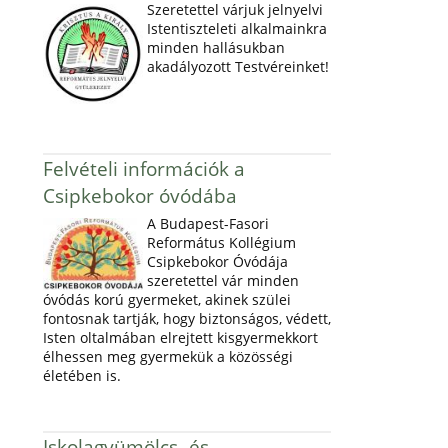
Szeretettel várjuk jelnyelvi
Istentiszteleti alkalmainkra
minden hallásukban
akadályozott Testvéreinket!
Felvételi információk a
Csipkebokor óvódába
A Budapest-Fasori
Református Kollégium
Csipkebokor Óvódája
szeretettel vár minden
óvódás korú gyermeket, akinek szülei
fontosnak tartják, hogy biztonságos, védett,
Isten oltalmában elrejtett kisgyermekkort
élhessen meg gyermekük a közösségi
életében is.
Iskolagyümölcs- és