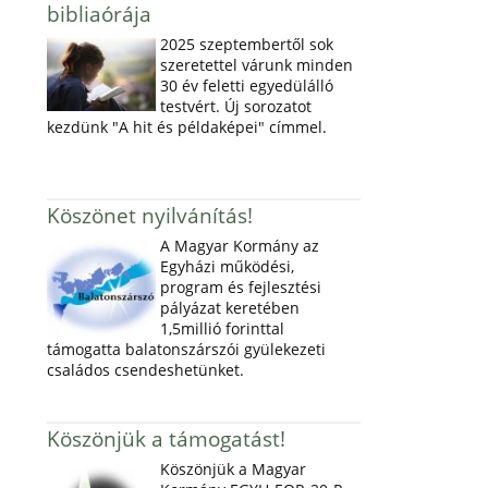
bibliaórája
2025 szeptembertől sok
szeretettel várunk minden
30 év feletti egyedülálló
testvért. Új sorozatot
kezdünk "A hit és példaképei" címmel.
Köszönet nyilvánítás!
A Magyar Kormány az
Egyházi működési,
program és fejlesztési
pályázat keretében
1,5millió forinttal
támogatta balatonszárszói gyülekezeti
családos csendeshetünket.
Köszönjük a támogatást!
Köszönjük a Magyar