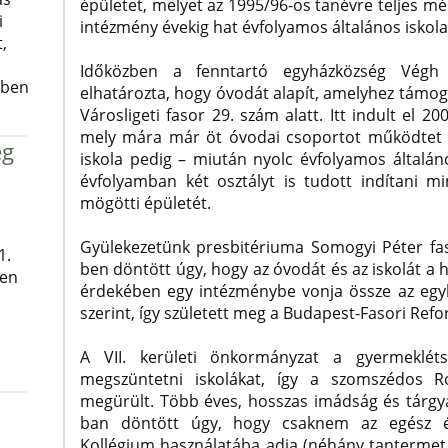
épületet, melyet az 1995/96-os tanévre teljes mér
i
intézmény évekig hat évfolyamos általános iskol
,
Időközben a fenntartó egyházközség Végh 
ében
elhatározta, hogy óvodát alapít, amelyhez támoga
Városligeti fasor 29. szám alatt. Itt indult el
mely mára már öt óvodai csoportot működtet t
ég
iskola pedig – miután nyolc évfolyamos általán
évfolyamban két osztályt is tudott indítani 
mögötti épületét.
Gyülekezetünk presbitériuma Somogyi Péter fas
1.
ben döntött úgy, hogy az óvodát és az iskolát
ben
érdekében egy intézménybe vonja össze az egy
szerint, így született meg a Budapest-Fasori Ref
A VII. kerületi önkormányzat a gyermeklét
megszüntetni iskolákat, így a szomszédos Ro
megürült. Több éves, hosszas imádság és tárgy
ban döntött úgy, hogy csaknem az egész ép
Kollégium használatába adja (néhány tantermet 