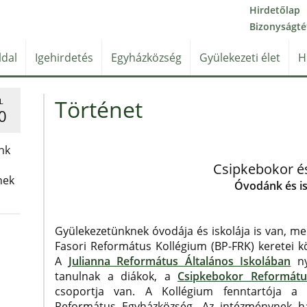
Hirdetőlap
Bizonyságté
ldal
Igehirdetés
Egyházközség
Gyülekezeti élet
H
Történet
L
0
nk
Csipkebokor és
nek
Óvodánk és i
Gyülekezetünknek óvodája és iskolája is van, me
Fasori Református Kollégium (BP-FRK) keretei 
A
Julianna Református Általános Iskolában
ny
tanulnak a diákok, a
Csipkebokor Reformát
csoportja van. A Kollégium fenntartója a 
Református Egyházközség. Az intézménynek 