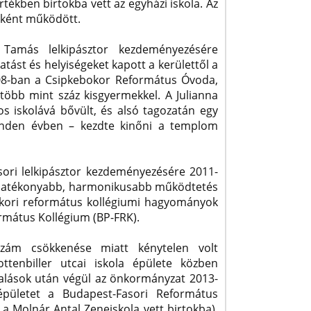
tékben birtokba vett az egyházi iskola. Az
aként működött.
Tamás lelkipásztor kezdeményezésére
tást és helyiségeket kapott a kerülettől a
 2008-ban a Csipkebokor Református Óvoda,
öbb mint száz kisgyermekkel. A Julianna
os iskolává bővült, és alsó tagozatán egy
minden évben – kezdte kinőni a templom
ori lelkipásztor kezdeményezésére 2011-
 a hatékonyabb, harmonikusabb működtetés
kori református kollégiumi hagyományok
ormátus Kollégium (BP-FRK).
szám csökkenése miatt kénytelen volt
ttenbiller utcai iskola épülete közben
alások után végül az önkormányzat 2013-
ületet a Budapest-Fasori Református
a Molnár Antal Zeneiskola vett birtokba).