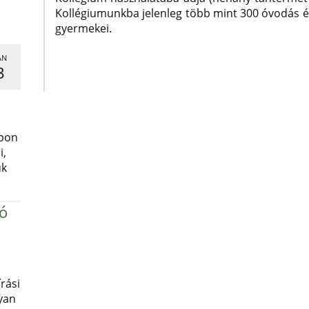
Kollégiumunkba jelenleg több mint 300 óvodás és 
gyermekei.
AN
3
,
apon
i,
uk
ró
rási
yan