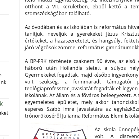
otthont a VII. kerületben, ebből kettő a te
szomszédságában található.
Az óvodában és az iskolában is református hitvall
tanítjuk, neveljük a gyerekeket Jézus Kriszt
értékeket, a hazaszeretetet, és hangsúlyt fektet
járó végzősök zömmel református gimnáziumokba
A BP-FRK története csaknem 90 évre, az első v
háború után Hollandia sietett a súlyos hely
Gyermekeket fogadtak, majd később ingyenkony
e
volt szükség, a fennmaradt támogatói p
unk
teológiaprofesszor javaslatát fogadták el: legye
iskolának. Az állam és a főváros beleegyezett. A
egyemeletes épületet, mely akkor tanonciskola
k
esperes Szabó Imre javaslatára az egyházközs
eket
trónörököséről Julianna Református Elemi Iskolán
Az iskola ünnepé
volt. A díszven