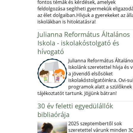
fontos témák és kérdések, amelyek
feldolgozása segítheti gyermekük eligazod
az élet dolgaiban.Hívjuk a gyerekeket az ál
iskolákban is hitoktatásra!
Julianna Református Általános
Iskola - iskolakóstolgató és
hívogató
Julianna Református Általán
Iskolánk szeretettel hívja és v
a jövendő elsősöket
iskolakóstolgatóinkra. Ovi-sul
programok alatt a szülőknek
tájékoztatót tartunk. Jöjjünk bátran!
30 év feletti egyedülállók
bibliaórája
2025 szeptembertől sok
szeretettel várunk minden 30