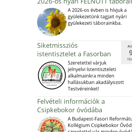
2026-os nyári FELNŐTT táborai
A 2026-os évben is hívjuk a
gyülekezetünk tagjait nyári
gyülekezeti táborainkba.
Siketmissziós
AU
istentisztelet a Fasorban
15:
Szeretettel várjuk
jelnyelvi Istentiszteleti
alkalmainkra minden
hallásukban akadályozott
Testvéreinket!
Felvételi információk a
Csipkebokor óvódába
A Budapest-Fasori Reformát
Kollégium Csipkebokor Óvód
szeretettel vár minden óvód