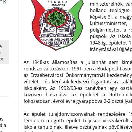
nk
miniszterelnök, va
holland teológus
képviselői, a mag
kultuszminiszte
polgármester, a r
püspök. Az iskola
1948-ig, épületét 
G
irányításával újjáép
9
00
Az 1948-as államosítás a Juliannát sem kímél
rendszerváltozáskor, 1991-ben a Budapest-Fasor
az Erzsébetvárosi Önkormányzatnál kezdeménye
vételét – és kérésük kedvező fogadtatásra talált
iskolaként. Az 1992/93-as tanévben egy osztá
közösen használva az épületet a Rottenbille
fokozatosan, évről évre gyarapodva 2-2 osztállyal
Az épület tulajdonviszonyainak rendezésére 1
us
templom mögötti épület teljesen visszakerült 
ája
iskola tanulóinak, illetve osztályainak bővülésév
ás