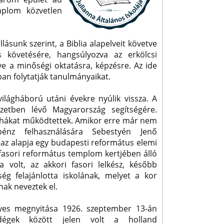
mplom közvetlen
ásunk szerint, a Biblia alapelveit követve
us követésére, hangsúlyozva az erkölcsi
ve a minőségi oktatásra, képzésre. Az ide
n folytatják tanulmányaikat.
ilágháború utáni évekre nyúlik vissza. A
zetben lévő Magyarország segítségére.
hákat működtettek. Amikor erre már nem
énz felhasználására Sebestyén Jenő
n az alapja egy budapesti református elemi
 fasori református templom kertjében álló
 volt, az akkori fasori lelkész, később
ég felajánlotta iskolának, melyet a kor
ak neveztek el.
lyes megnyitása 1926. szeptember 13-án
dégek között jelen volt a holland