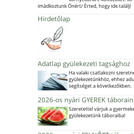
imádkoztunk Önért/ Érted, hogy ide találj!
Hirdetőlap
Adatlap gyülekezeti tagsághoz
Ha valaki csatlakozni szeretn
gyülekezetünkhöz, ehhez ad
segítséget a következőkben.
2026-os nyári GYEREK táborain
Szeretettel várjuk a gyermek
gyülekezetünk táboraiba!