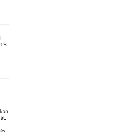
j
i
tési
okon
át,
 és