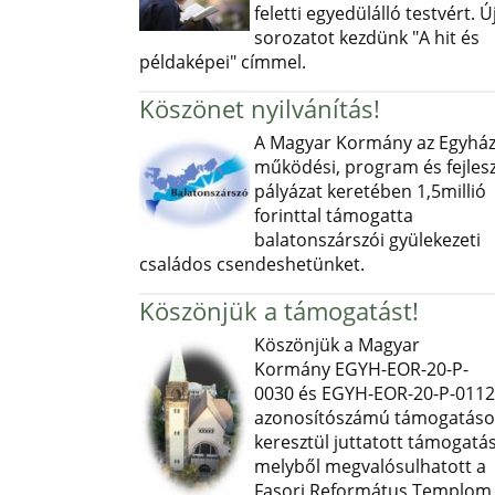
feletti egyedülálló testvért. Ú
sorozatot kezdünk "A hit és
példaképei" címmel.
Köszönet nyilvánítás!
A Magyar Kormány az Egyház
működési, program és fejlesz
pályázat keretében 1,5millió
forinttal támogatta
balatonszárszói gyülekezeti
családos csendeshetünket.
Köszönjük a támogatást!
Köszönjük a Magyar
Kormány EGYH-EOR-20-P-
0030 és EGYH-EOR-20-P-0112
azonosítószámú támogatás
keresztül juttatott támogatás
melyből megvalósulhatott a
Fasori Református Templom