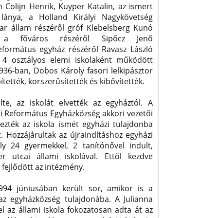
n Colijn Henrik, Kuyper Katalin, az ismert
 lánya, a Holland Királyi Nagykövetség
yar állam részéről gróf Klebelsberg Kunó
r, a főváros részéről Sipőcz Jenő
eformátus egyház részéről Ravasz László
 4 osztályos elemi iskolaként működött
1936-ban, Dobos Károly fasori lelkipásztor
ítették, korszerűsítették és kibővítették.
te, az iskolát elvették az egyháztól. A
i Református Egyházközség akkori vezetői
zték az iskola ismét egyházi tulajdonba
. Hozzájárultak az újraindításhoz egyházi
ly 24 gyermekkel, 2 tanítónővel indult,
r utcai állami iskolával. Ettől kezdve
 fejlődött az intézmény.
994 júniusában került sor, amikor is a
az egyházközség tulajdonába. A Julianna
el az állami iskola fokozatosan adta át az