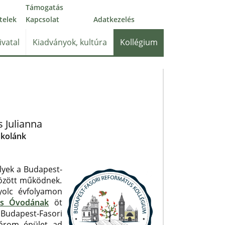
Támogatás
telek
Kapcsolat
Adatkezelés
ivatal
Kiadványok, kultúra
Kollégium
 Julianna
skolánk
lyek a Budapest-
között működnek.
olc évfolyamon
us Óvodának
öt
Budapest-Fasori
három épület ad