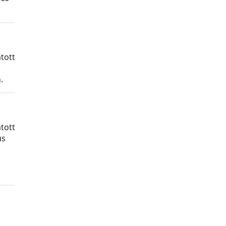
tott
.
tott
us