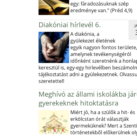
egy: fáradozásuknak szép
eredménye van.” (Préd 4,9)
Diakóniai hírlevél 6.
J
A diakónia, a
gyülekezet életének
egyik nagyon fontos területe
amelynek tevékenységéról
időnként szeretnénk a honl
keresztül is, egy-egy hirlevélben beszámoln
tájékoztatást adni a gyülekezetnek. Olvass
szeretettel!
Meghívó az állami iskolákba já
gyerekeknek hitoktatásra
Miért jó, ha a szülők a hit- és
erkölcstan órát választják
gyermeküknek? Mert a Szentí
történetekből előkerülnek ol