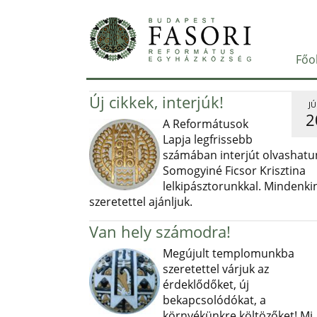
Főo
Új cikkek, interjúk!
JÚ
2
A Reformátusok
Lapja legfrissebb
számában interjút olvashatu
Somogyiné Ficsor Krisztina
lelkipásztorunkkal. Mindenki
szeretettel ajánljuk.
Van hely számodra!
Megújult templomunkba
szeretettel várjuk az
érdeklődőket, új
bekapcsolódókat, a
környékünkre költözőket! Mi