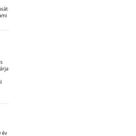
ását
lami
os
árja
i
 év